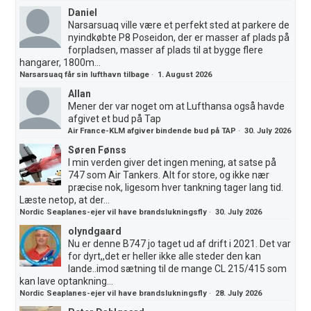
Daniel
Narsarsuaq ville være et perfekt sted at parkere de
nyindkøbte P8 Poseidon, der er masser af plads på
forpladsen, masser af plads til at bygge flere
hangarer, 1800m...
Narsarsuaq får sin lufthavn tilbage
·
1. August 2026
Allan
Mener der var noget om at Lufthansa også havde
afgivet et bud på Tap
Air France-KLM afgiver bindende bud på TAP
·
30. July 2026
Søren Fønss
I min verden giver det ingen mening, at satse på
747 som Air Tankers. Alt for store, og ikke nær
præcise nok, ligesom hver tankning tager lang tid.
Læste netop, at der...
Nordic Seaplanes-ejer vil have brandslukningsfly
·
30. July 2026
olyndgaard
Nu er denne B747 jo taget ud af drift i 2021. Det var
for dyrt,,det er heller ikke alle steder den kan
lande..imod sætning til de mange CL 215/415 som
kan lave optankning...
Nordic Seaplanes-ejer vil have brandslukningsfly
·
28. July 2026