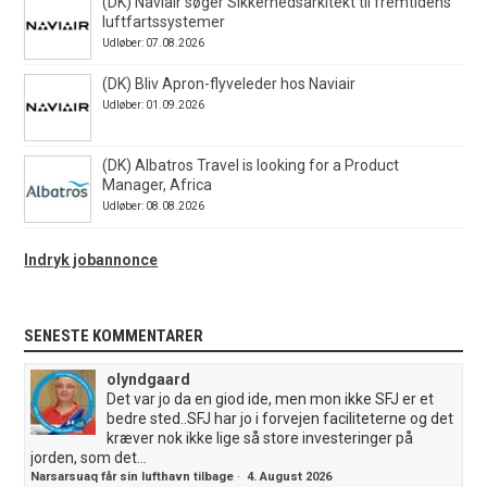
(DK) Naviair søger Sikkerhedsarkitekt til fremtidens
luftfartssystemer
Udløber: 07.08.2026
(DK) Bliv Apron-flyveleder hos Naviair
Udløber: 01.09.2026
(DK) Albatros Travel is looking for a Product
Manager, Africa
Udløber: 08.08.2026
Indryk jobannonce
SENESTE KOMMENTARER
olyndgaard
Det var jo da en giod ide, men mon ikke SFJ er et
bedre sted..SFJ har jo i forvejen faciliteterne og det
kræver nok ikke lige så store investeringer på
jorden, som det...
Narsarsuaq får sin lufthavn tilbage
·
4. August 2026