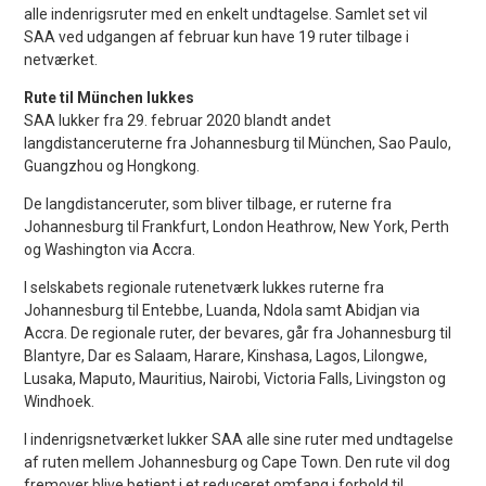
alle indenrigsruter med en enkelt undtagelse. Samlet set vil
SAA ved udgangen af februar kun have 19 ruter tilbage i
netværket.
Rute til München lukkes
SAA lukker fra 29. februar 2020 blandt andet
langdistanceruterne fra Johannesburg til München, Sao Paulo,
Guangzhou og Hongkong.
De langdistanceruter, som bliver tilbage, er ruterne fra
Johannesburg til Frankfurt, London Heathrow, New York, Perth
og Washington via Accra.
I selskabets regionale rutenetværk lukkes ruterne fra
Johannesburg til Entebbe, Luanda, Ndola samt Abidjan via
Accra. De regionale ruter, der bevares, går fra Johannesburg til
Blantyre, Dar es Salaam, Harare, Kinshasa, Lagos, Lilongwe,
Lusaka, Maputo, Mauritius, Nairobi, Victoria Falls, Livingston og
Windhoek.
I indenrigsnetværket lukker SAA alle sine ruter med undtagelse
af ruten mellem Johannesburg og Cape Town. Den rute vil dog
fremover blive betjent i et reduceret omfang i forhold til