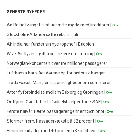
SENESTE NYHEDER
Air Baltic tvunget til at udsætte møde med kreditorer
|
Stockholm-Arlanda satte rekord i juli
Air India har fundet sin nye topchef i Etiopien
Wizz Air flyver i rødt trods højere omsætning
|
Norwegian-koncernen over tre millioner passagerer
Lufthansa har slået dørene op for historisk hangar
Trods vækst: Mangler rejsemuligheder om sommeren
Atter flyforbindelse mellem Esbjerg og Groningen
|
Ordfører: Gør staten til fødselshjælper for e-SAF
|
Første halvår: Færre passagerer gennem Schiphol
|
Stormer frem: Passagervækst på 32 procent
|
Emirates udvider med 40 procent i København
|