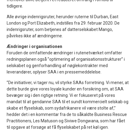
tidligere.
Alle øvrige indenrigsruter, herunder ruterne til Durban, East
London og Port Elizabeth, indstilles fra 29. februar 2020. De
indenrigsruter, som betjenes af datterselskabet Mango,
påvirkes ikke af ændringerne.
Ændringer i organisationen
Foruden de omfattende ændringer i rutenetværket omfatter
redningsplanen også ”optimering af organisationsstrukturer” i
selskabet og genforhandling af nøglekontrakter med
leverandører, oplyser SAA i en pressemeddelelse.
”De initiativer, vi tager nu, vil styrke SAAs forretning. Vi mener, at
dette burde give vores loyale kunder en forsikring om, at SAA
bevæger sig i den rigtige retning. Vi er fokuseret på vores
mandat til at gendanne SAA til et sundt kommercielt selskab og
skabe et flyselskab, som sydafrikanere vil være stolte af,”
hedder det i en kommentar fra de to såkaldte Business Rescue
Practitioners, Les Matuson og Siviwe Dongwana, som har fået
til opgave at forsøge at få flyselskabet på ret køl igen.