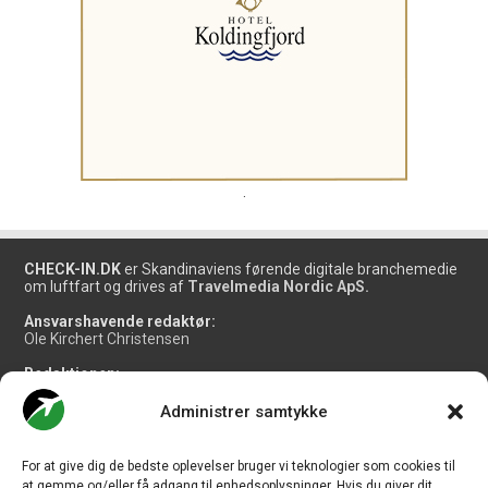
.
CHECK-IN.DK
er Skandinaviens førende digitale branchemedie
om luftfart og drives af
Travelmedia Nordic ApS.
Ansvarshavende redaktør:
Ole Kirchert Christensen
Redaktionen:
Christian Granhøj Skouboe
Henrik Baumgarten
Administrer samtykke
Danny Longhi Andreasen
Mathias Majlund Laursen
For at give dig de bedste oplevelser bruger vi teknologier som cookies til
Salg og jobannoncer:
at gemme og/eller få adgang til enhedsoplysninger. Hvis du giver dit