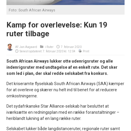
Foto: South African Airways
Kamp for overlevelse: Kun 19
ruter tilbage
Af:
Jan Aagaard
i
Ruter
7. februar 2020
Senest opdateret: 7. februar 2020 kl. 12:04
Print
South African Airways lukker otte udenrigsruter og alle
indenrigsruter med undtagelse af en enkelt rute. Det sker
som led i plan, der skal redde selskabet fra konkurs.
Det kriseramte flyselskab South African Airways (SAA) kæmper
for at overleve og skærer nu helt ind til benet for at reducere
omkostningerne.
Det sydafrikanske Star Alliance-selskab har besluttet at
iværksætte en redningsplan med en række foranstaltninger –
heriblandt lukning af en lang række ruter.
Selskabet lukker både langdistanceruter, regionale ruter samt