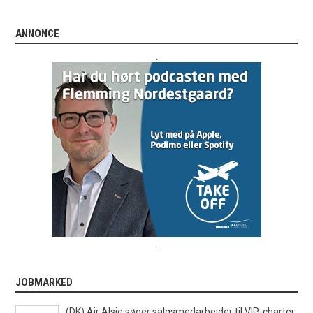
ANNONCE
.
.
JOBMARKED
(DK) Air Alsie søger salgsmedarbejder til VIP-charter