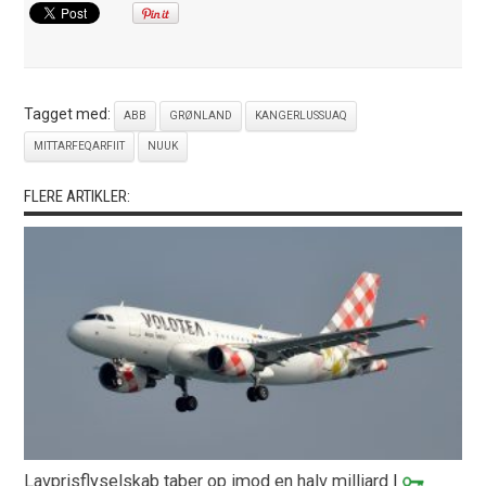
Tagget med:
ABB
GRØNLAND
KANGERLUSSUAQ
MITTARFEQARFIIT
NUUK
FLERE ARTIKLER:
Lavprisflyselskab taber op imod en halv milliard
|