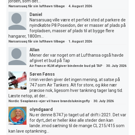
jorden, som det...
Narsarsuaq får sin lufthavn tilbage
·
4. August 2026
Daniel
Narsarsuaq ville være et perfekt sted at parkere de
nyindkøbte P8 Poseidon, der er masser af plads på
forpladsen, masser af plads til at bygge flere
hangarer, 1800m...
Narsarsuaq får sin lufthavn tilbage
·
1. August 2026
Allan
Mener der var noget om at Lufthansa også havde
afgivet et bud på Tap
Air France-KLM afgiver bindende bud på TAP
·
30. July 2026
Søren Fønss
I min verden giver det ingen mening, at satse på
747 som Air Tankers. Alt for store, og ikke nær
præcise nok, ligesom hver tankning tager lang tid.
Læste netop, at der...
Nordic Seaplanes-ejer vil have brandslukningsfly
·
30. July 2026
olyndgaard
Nu er denne B747 jo taget ud af drift i 2021. Det var
for dyrt,,det er heller ikke alle steder den kan
lande..imod sætning til de mange CL 215/415 som
kan lave optankning...