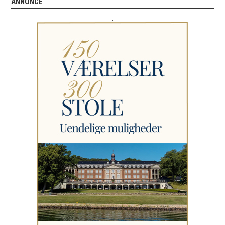
ANNONCE
.