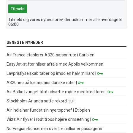
Tilmeld dig vores nyhedsbrev, der udkommer alle hverdage kl.
06:00
SENESTE NYHEDER
Air France etablerer A320-sæsonrute i Caribien
EasyJet-stifter hilser aftale med Apollo velkommen
Lavprisflyselskab taber op imod en halv milliard
|
A320neo på Icelandairs danske ruter
|
Air Baltic tvunget til at udsætte møde med kreditorer
|
Stockholm-Arlanda satte rekord i juli
Air India har fundet sin nye topchef i Etiopien
Wizz Air flyver i rødt trods højere omsætning
|
Norwegian-koncernen over tre millioner passagerer