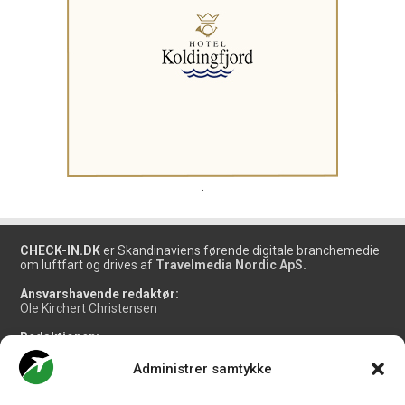
.
CHECK-IN.DK
er Skandinaviens førende digitale branchemedie
om luftfart og drives af
Travelmedia Nordic ApS.
Ansvarshavende redaktør:
Ole Kirchert Christensen
Redaktionen:
Christian Granhøj Skouboe
Henrik Baumgarten
Administrer samtykke
Danny Longhi Andreasen
Mathias Majlund Laursen