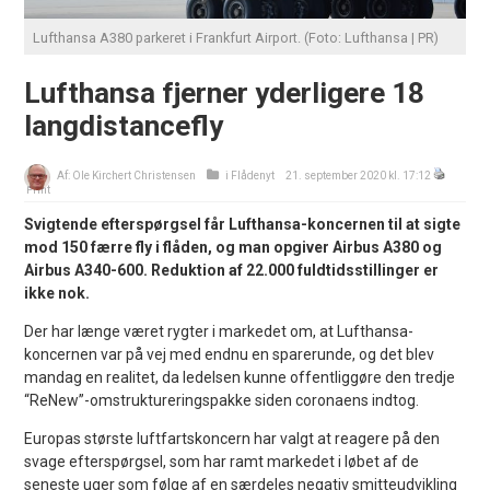
Lufthansa A380 parkeret i Frankfurt Airport. (Foto: Lufthansa | PR)
Lufthansa fjerner yderligere 18
langdistancefly
Af:
Ole Kirchert Christensen
i
Flådenyt
21. september 2020 kl. 17:12
Print
Svigtende efterspørgsel får Lufthansa-koncernen til at sigte
mod 150 færre fly i flåden, og man opgiver Airbus A380 og
Airbus A340-600. Reduktion af 22.000 fuldtidsstillinger er
ikke nok.
Der har længe været rygter i markedet om, at Lufthansa-
koncernen var på vej med endnu en sparerunde, og det blev
mandag en realitet, da ledelsen kunne offentliggøre den tredje
“ReNew”-omstruktureringspakke siden coronaens indtog.
Europas største luftfartskoncern har valgt at reagere på den
svage efterspørgsel, som har ramt markedet i løbet af de
seneste uger som følge af en særdeles negativ smitteudvikling