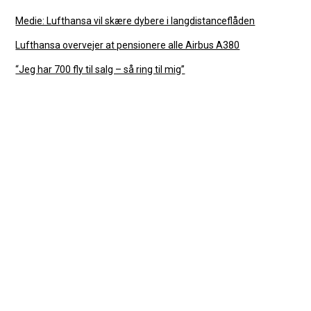
Medie: Lufthansa vil skære dybere i langdistanceflåden
Lufthansa overvejer at pensionere alle Airbus A380
“Jeg har 700 fly til salg – så ring til mig”