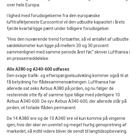
over hele Europa.
I lighed med forudsigelserne fra den europæiske
lufttrafiktjeneste Eurocontrol vil den udbudte kapacitet i årets
fjerde kvartal ligge pænt under tidligere forudsigelser.
“Hvis den nuværende trend fortsætter, så vil antallet af udbudte
sædekilometer kun ligge på mellem 20 og 30 procent
sammenlignet med samme periode året før,” skriver Lufthansa i
en pressemeddelelse.
Alle A380 og A340-600 udfases
Den svage trafik- og efterspørgselsudvikling kommer også til at
få betydning for flådesammensætningen. Lufthansa har
allerede sat seks Airbus A380 på jorden, og nu følger de
resterende otte fly af samme type tillige med yderligere 10
Airbus A340-600. De syv Airbus A340-600, der allerede står på
jorden, vil forlade flåden permanent.
De 14 A380´ere og de 10 A340´ere vil kun komme på vingerne
igen, hvis der sker en uventet og meget hurtig genopretning af
markedet, så indtil videre bliver de sendt til langtidsopbevaring.