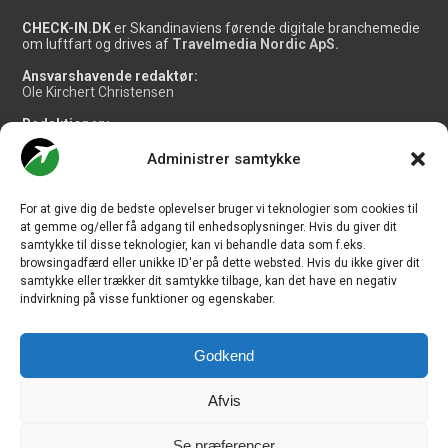
CHECK-IN.DK
er Skandinaviens førende digitale branchemedie
om luftfart og drives af
Travelmedia Nordic ApS.
Ansvarshavende redaktør:
Ole Kirchert Christensen
Redaktionen:
Christian Granhøj Skouboe
Henrik Baumgarten
Administrer samtykke
Danny Longhi Andreasen
Mathias Majlund Laursen
For at give dig de bedste oplevelser bruger vi teknologier som cookies til
Salg og jobannoncer:
at gemme og/eller få adgang til enhedsoplysninger. Hvis du giver dit
salg@travelmedianordic.com
samtykke til disse teknologier, kan vi behandle data som f.eks.
browsingadfærd eller unikke ID'er på dette websted. Hvis du ikke giver dit
samtykke eller trækker dit samtykke tilbage, kan det have en negativ
Vi tager ansvar for indholdet og er tilmeldt
indvirkning på visse funktioner og egenskaber.
Godkend
Siden er udviklet af
JHV Media Consult.
Afvis
Se præferencer