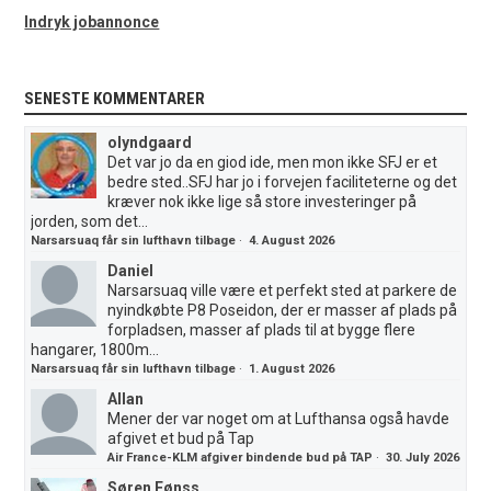
Indryk jobannonce
SENESTE KOMMENTARER
olyndgaard
Det var jo da en giod ide, men mon ikke SFJ er et
bedre sted..SFJ har jo i forvejen faciliteterne og det
kræver nok ikke lige så store investeringer på
jorden, som det...
Narsarsuaq får sin lufthavn tilbage
·
4. August 2026
Daniel
Narsarsuaq ville være et perfekt sted at parkere de
nyindkøbte P8 Poseidon, der er masser af plads på
forpladsen, masser af plads til at bygge flere
hangarer, 1800m...
Narsarsuaq får sin lufthavn tilbage
·
1. August 2026
Allan
Mener der var noget om at Lufthansa også havde
afgivet et bud på Tap
Air France-KLM afgiver bindende bud på TAP
·
30. July 2026
Søren Fønss