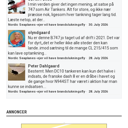
I min verden giver det ingen mening, at satse på
747 som Air Tankers. Alt for store, og ikke nær
præcise nok, ligesom hver tankning tager lang tid.
Læste netop, at der...
Nordic Seaplanes-ejer vil have brandslukningsfly
·
30. July 2026
olyndgaard
Nu er denne B747 jo taget ud af drift i 2021. Det var
for dyrt,,det er heller ikke alle steder den kan
lande..imod sætning til de mange CL 215/415 som
kan lave optankning...
Nordic Seaplanes-ejer vil have brandslukningsfly
·
28. July 2026
Peter Dahlgaard
Bestemt. Men DC10 tankeren kan kun det halve i
indsats, de franske dash 8 er en dråbe i havet og
de gange hvor N944ST har været i aktion har man
kunne se indsatsen....
Nordic Seaplanes-ejer vil have brandslukningsfly
·
28. July 2026
ANNONCER
.