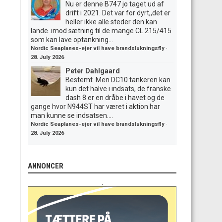
Nu er denne B747 jo taget ud af
drift i 2021. Det var for dyrt,,det er
heller ikke alle steder den kan
lande..imod sætning til de mange CL 215/415
som kan lave optankning...
Nordic Seaplanes-ejer vil have brandslukningsfly
·
28. July 2026
Peter Dahlgaard
Bestemt. Men DC10 tankeren kan
kun det halve i indsats, de franske
dash 8 er en dråbe i havet og de
gange hvor N944ST har været i aktion har
man kunne se indsatsen....
Nordic Seaplanes-ejer vil have brandslukningsfly
·
28. July 2026
ANNONCER
.