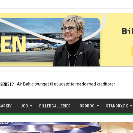
SENESTE:
Stockholm-Arlanda satte reko
SARKIV
JOB
BILLEDGALLERIER
ORDBOG
STANDBY.DK