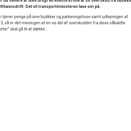
 de senere år ikke brugt en eneste krone af sit overskud fra butikk
fthavnsdrift. Det vil transportministeren lave om på.
tjener penge på sine butikker og parkeringshuse samt udlejningen af
 3, så er det meningen at en vis del af overskuddet fra disse såkaldte
ter” skal gå til at dække...