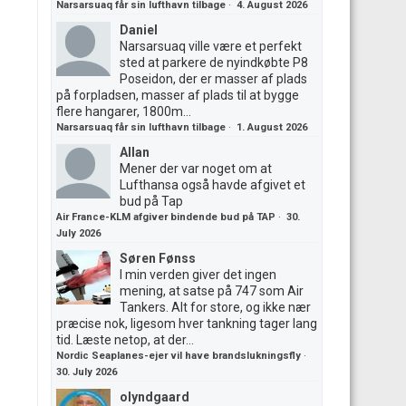
Narsarsuaq får sin lufthavn tilbage
·
4. August 2026
Daniel
Narsarsuaq ville være et perfekt
sted at parkere de nyindkøbte P8
Poseidon, der er masser af plads
på forpladsen, masser af plads til at bygge
flere hangarer, 1800m...
Narsarsuaq får sin lufthavn tilbage
·
1. August 2026
Allan
Mener der var noget om at
Lufthansa også havde afgivet et
bud på Tap
Air France-KLM afgiver bindende bud på TAP
·
30.
July 2026
Søren Fønss
I min verden giver det ingen
mening, at satse på 747 som Air
Tankers. Alt for store, og ikke nær
præcise nok, ligesom hver tankning tager lang
tid. Læste netop, at der...
Nordic Seaplanes-ejer vil have brandslukningsfly
·
30. July 2026
olyndgaard