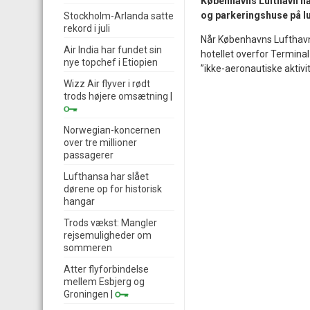
Københavns Lufthavn har
og parkeringshuse på lu
Stockholm-Arlanda satte
rekord i juli
Når Københavns Lufthavn 
Air India har fundet sin
hotellet overfor Terminal
nye topchef i Etiopien
”ikke-aeronautiske aktivite
Wizz Air flyver i rødt
trods højere omsætning
|
Norwegian-koncernen
over tre millioner
passagerer
Lufthansa har slået
dørene op for historisk
hangar
Trods vækst: Mangler
rejsemuligheder om
sommeren
Atter flyforbindelse
mellem Esbjerg og
Groningen
|