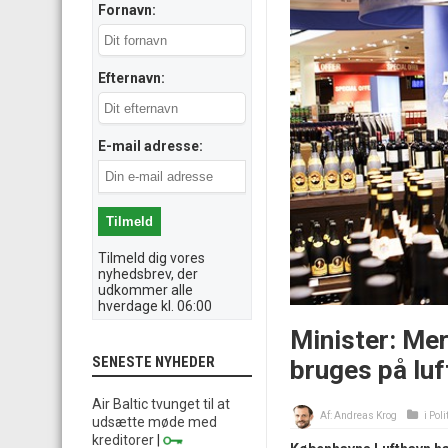
Fornavn:
Efternavn:
E-mail adresse:
Tilmeld dig vores
nyhedsbrev, der
udkommer alle
hverdage kl. 06:00
Minister: Me
SENESTE NYHEDER
bruges på luf
Air Baltic tvunget til at
Af:
Andreas Krog
i
Poli
udsætte møde med
kreditorer
|