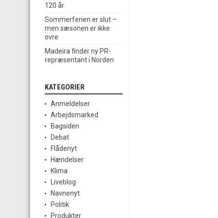
120 år
Sommerferien er slut –
men sæsonen er ikke
ovre
Madeira finder ny PR-
repræsentant i Norden
KATEGORIER
Anmeldelser
Arbejdsmarked
Bagsiden
Debat
Flådenyt
Hændelser
Klima
Liveblog
Navnenyt
Politik
Produkter