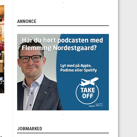
.
.
ANNONCE
.
.
JOBMARKED