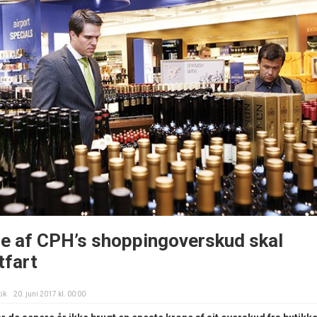
re af CPH’s shoppingoverskud skal
tfart
tik
20. juni 2017 kl. 00:00