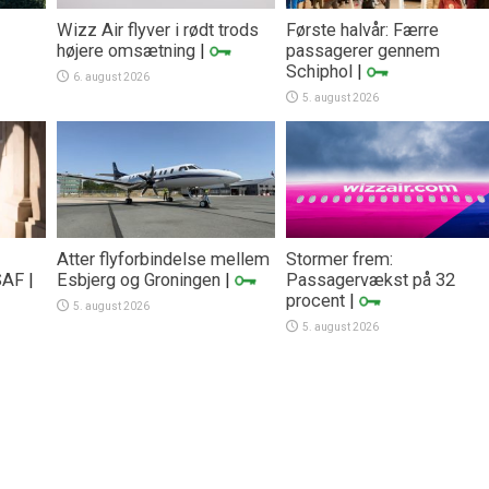
Wizz Air flyver i rødt trods
Første halvår: Færre
højere omsætning
|
passagerer gennem
Schiphol
|
6. august 2026
5. august 2026
Atter flyforbindelse mellem
Stormer frem:
SAF
|
Esbjerg og Groningen
|
Passagervækst på 32
procent
|
5. august 2026
5. august 2026