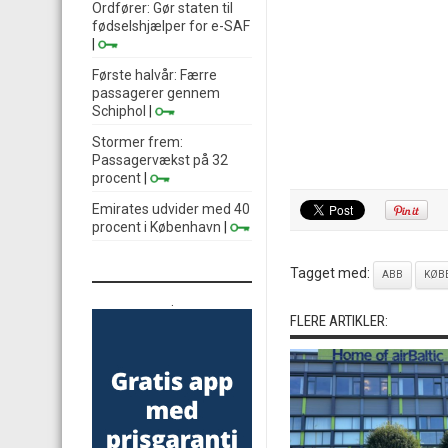
Ordfører: Gør staten til
fødselshjælper for e-SAF
|
Første halvår: Færre
passagerer gennem
Schiphol
|
Stormer frem:
Passagervækst på 32
procent
|
Emirates udvider med 40
procent i København
|
Tagget med:
ABB
KØB
.
FLERE ARTIKLER: