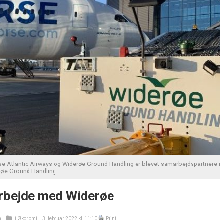
se Atlantic Airways og Widerøe Ground Handling er blevet samarbejdspartnere i
røe Ground Handling
rbejde med Widerøe
n
i
Økonomi
3. februar 2022 kl. 11:10
Print