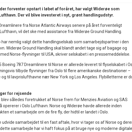
der forventer opstart i løbet af foråret, har valgt Widerøe som
ufthavn. Der vil blive investeret i nyt, grønt handlingudstyr.
Dreamlinere fra Norse Atlantic Airways senere på året forventeligt
 Lufthavn, vil det ske med assistance fra Widerøe Ground Handling.
b har nemlig valgt dette handlingselskab som samarbejdspartner i den
n. Widerøe Ground Handling skal blandt andet tage sig af bagage og
e med Norse-flyvninger til USA, skriver selskabet i en pressemeddelelse.
15 Boeing 787 Dreamlinere til Norse er allerede leveret til flyselskabet i O
ningsvis tilbyde flyvninger fra Oslo til flere amerikanske destinationer –
og til lavprislufthavne nær New York og Los Angeles. Flybilletterne er d
nger for rejsende
blev således foretrukket af Norse frem for Menzies Aviation og SAS
å opererer i Oslo Lufthavn. Norse og Widerøe havde allerede inden
ten et samarbejde om de fire fly, der hidtil er landet i Oslo.
e udvide samarbejdet til en fast aftale, hvor vi tager os af Norse og dere
dette samarbejde har vi haft fokus på at bruge nye og moderne digital