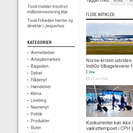
Tagget med:
NORSE
NO
Tivoli melder trecifret
millioninvestering klar
FLERE ARTIKLER:
Tivoli Friheden henter ny
direktør i Jesperhus
KATEGORIER
Anmeldelser
Arbejdsmarked
Norse-krisen udvides:
IndiGo tilbageleverer 
Bagsiden
|
Debat
31. juli 2026
Flådenyt
Hændelser
Klima
Liveblog
Navnenyt
Politik
Produkter
Konkurrenter kan ikke 
Ruter
væksttempoet i CPH