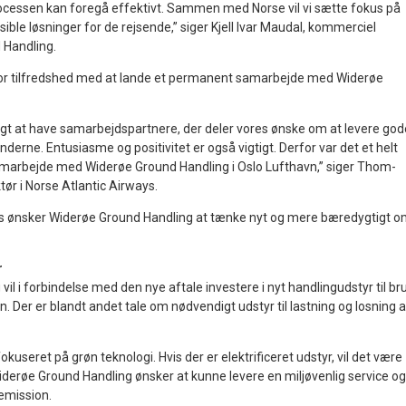
ocessen kan foregå effektivt. Sammen med Norse vil vi sætte fokus på
eksible løsninger for de rejsende,” siger Kjell Ivar Maudal, kommerciel
 Handling.
tor tilfredshed med at lande et permanent samarbejde med Widerøe
gtigt at have samarbejdspartnere, der deler vores ønske om at levere god
underne. Entusiasme og positivitet er også vigtigt. Derfor var det et helt
 samarbejde med Widerøe Ground Handling i Oslo Lufthavn,” siger Thom-
tør i Norse Atlantic Airways.
ønsker Widerøe Ground Handling at tænke nyt og mere bæredygtigt 
r
il i forbindelse med den nye aftale investere i nyt handlingudstyr til br
n. Der er blandt andet tale om nødvendigt udstyr til lastning og losning a
okuseret på grøn teknologi. Hvis der er elektrificeret udstyr, vil det være
Widerøe Ground Handling ønsker at kunne levere en miljøvenlig service og
lemission.