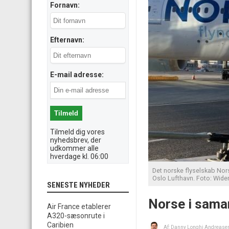
Fornavn:
Efternavn:
E-mail adresse:
Tilmeld dig vores
nyhedsbrev, der
udkommer alle
hverdage kl. 06:00
Det norske flyselskab Nor
Oslo Lufthavn. Foto: Wide
SENESTE NYHEDER
Norse i sama
Air France etablerer
A320-sæsonrute i
Caribien
Af:
Danny Longhi Andrease