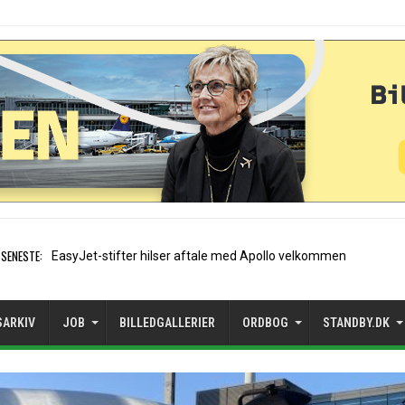
SENESTE:
Air France etablerer A320-sæson
SARKIV
JOB
BILLEDGALLERIER
ORDBOG
STANDBY.DK