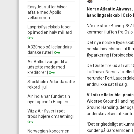
EasyJet-stifter hilser
Norse Atlantic Airways, 
aftale med Apollo
handlingselskab i Oslo L
velkommen
Når de store Boeing 787 
Lavprisflyselskab taber
kommer i luften fra Oslo
op imod en halv milliard
|
Det nye norske flyselska
A320neo på Icelandairs
norske hovedstadslufthav
danske ruter
|
flyparkering i forbindels
Air Baltic tvunget til at
De første fire ud af i alt 
udsætte møde med
Lufthavn. Norse vil indled
kreditorer
|
herunder Fort Lauderdale 
Stockholm-Arlanda satte
endnu ikke sat til salg.
rekord i juli
Vil sikre fleksible løsni
Air India har fundet sin
Widerøe Ground Handling 
nye topchef i Etiopien
Ground Handling, der ogs
Wizz Air flyver i rødt
underskrivelsen af kontrak
trods højere omsætning
|
”Det er glædeligt at kunn
kunder på Gardermoen. I 
Norwegian-koncernen