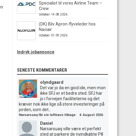
Specialist til vores Airline Team –
en
Crew
Udløber: 14.08.2026
(DK) Bliv Apron-flyveleder hos
Naviair
Udløber: 01.09.2026
Indryk jobannonce
SENESTE KOMMENTARER
olyndgaard
Det var jo da en giod ide, men mon
ikke SFJ er et bedre sted..SFJ har
jo i forvejen faciliteterne og det
kræver nok ikke lige så store investeringer på
jorden, som det...
Narsarsuaq får sin lufthavn tilbage
·
4. August 2026
Daniel
Narsarsuaq ville være et perfekt
sted at parkere de nyindkøbte P8