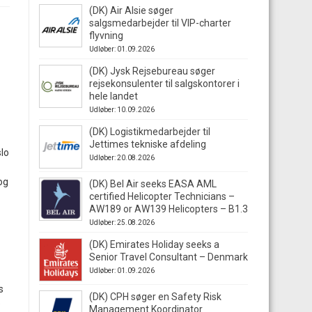
(DK) Air Alsie søger
salgsmedarbejder til VIP-charter
flyvning
Udløber: 01.09.2026
(DK) Jysk Rejsebureau søger
rejsekonsulenter til salgskontorer i
hele landet
Udløber: 10.09.2026
(DK) Logistikmedarbejder til
Jettimes tekniske afdeling
slo
Udløber: 20.08.2026
og
(DK) Bel Air seeks EASA AML
certified Helicopter Technicians –
AW189 or AW139 Helicopters – B1.3
Udløber: 25.08.2026
(DK) Emirates Holiday seeks a
Senior Travel Consultant – Denmark
Udløber: 01.09.2026
s
(DK) CPH søger en Safety Risk
e
Management Koordinator