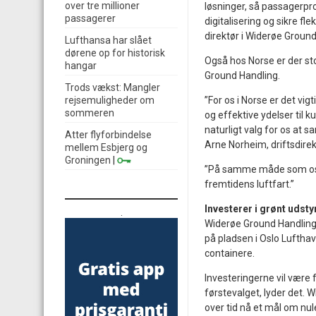
over tre millioner
løsninger, så passagerpr
passagerer
digitalisering og sikre fl
direktør i Widerøe Ground
Lufthansa har slået
dørene op for historisk
Også hos Norse er der s
hangar
Ground Handling.
Trods vækst: Mangler
rejsemuligheder om
”For os i Norse er det vi
sommeren
og effektive ydelser til k
naturligt valg for os at
Atter flyforbindelse
Arne Norheim, driftsdirek
mellem Esbjerg og
Groningen
|
”På samme måde som os 
fremtidens luftfart.”
Investerer i grønt udsty
.
Widerøe Ground Handling v
på pladsen i Oslo Lufthav
containere.
Investeringerne vil være f
førstevalget, lyder det. 
over tid nå et mål om nu