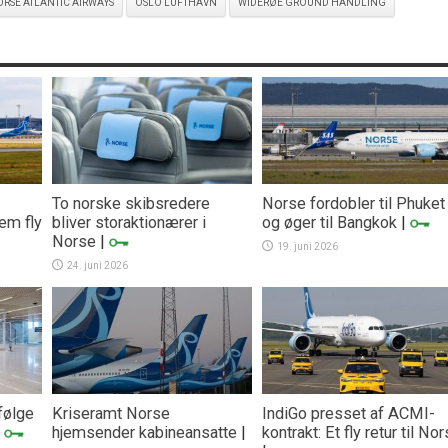
RSE ATLANTIC AIRWAYS
OSLO LUFTHAVN
WIDERØE GROUND HANDLING
To norske skibsredere
Norse fordobler til Phuket
fem fly
bliver storaktionærer i
og øger til Bangkok
|
Norse
|
19. juni 2026
24. juni 2026
følge
Kriseramt Norse
IndiGo presset af ACMI-
|
hjemsender kabineansatte
|
kontrakt: Et fly retur til No