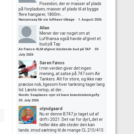
Poseidon, der er masser af plads
på forpladsen, masser af plads til at bygge
flere hangarer, 1800m...
Narsarsuaq får sin lufthavn tilbage
·
1. August 2026
Allan
Mener der var noget om at
Lufthansa også havde afgivet et
bud på Tap
Air France-KLM afgiver bindende bud på TAP
·
30.
July 2026
Søren Fønss
I min verden giver det ingen
mening, at satse på 747 som Air
Tankers. Alt for store, og ikke nær
præcise nok, ligesom hver tankning tager lang
tid. Læste netop, at der...
Nordic Seaplanes-ejer vil have brandslukningsfly
·
30. July 2026
olyndgaard
Nu er denne B747 jo taget ud af
drift i 2021. Det var for dyrt,,det er
heller ikke alle steder den kan
lande..imod sætning til de mange CL 215/415