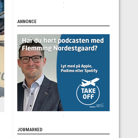
.
.
ANNONCE
.
.
JOBMARKED