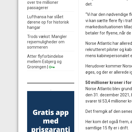
over tre millioner
det.
passagerer
“Vi har den nødvendige fl
Lufthansa har slået
vi kan sætte flere fly i tr
dørene op for historisk
markedssituationen tilla
hangar
betaler for flyene, når d
Trods vækst: Mangler
rejsemuligheder om
Norse Atlantic har allere
sommeren
rekrutteret piloter og kabi
mens kabinepersonalet er 
Atter flyforbindelse
mellem Esbjerg og
Herudover kommer Norse ti
Groningen
|
øges, og der er allerede 
50 millioner kroner i f
.
Norse Atlantic blev grundl
den 31. december 2021, bl
svarer til 53,4 millioner k
Det fremgik af den senest
Her kom det også frem, a
samtlige 15 fly er i drift.