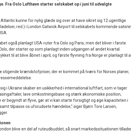
. Fra Oslo Lufthavn starter selskabet op i juni til udvalgte
Atlantic kunne for nylig glæde sig over at have sikret sig 12 ugentlige
tilladelser, red.) i London Gatwick Airport til selskabets kommende satsni
 USA.
et også planlagt USA-ruter fra Oslo og Paris, men det bliver i første
slo, der starter op som planlagt inden udgangen af andet kvartal.
ykket til at blive åbnet i april, og første flyvning fra Norge er planlagt til a
de stigende brændstofpriser, der er kommet på tværs for Norses planer,
 pressemeddelelse.
ig i Ukraine skaber en usikkerhed i international luftfart, som vi tager
 leasingaftaler, lave omkostningsbase og stærk økonomiske position,
er begyndt at flyve, gør at vi kan starte forsigtigt og øge kapaciteten i
samt tilpasse os uforudsete hændelse,” siger Bjørn Tore Larsen,
ger.
tionen
 London blive en del af ruteudbuddet, så snart markedssituationen tillade