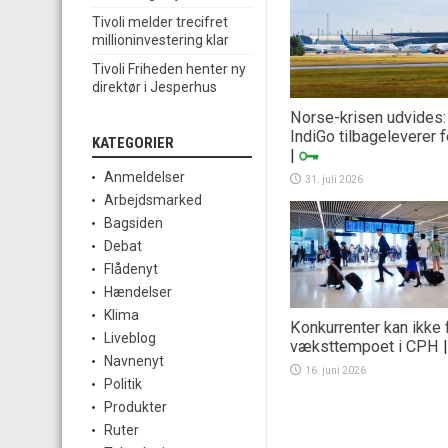
Tivoli melder trecifret
millioninvestering klar
Tivoli Friheden henter ny
direktør i Jesperhus
Norse-krisen udvides:
IndiGo tilbageleverer 
KATEGORIER
|
Anmeldelser
31. juli 2026
Arbejdsmarked
Bagsiden
Debat
Flådenyt
Hændelser
Klima
Konkurrenter kan ikke 
Liveblog
væksttempoet i CPH
Navnenyt
16. juni 2026
Politik
Produkter
Ruter