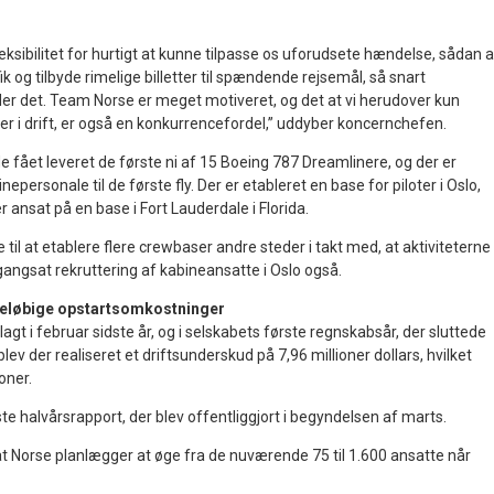
eksibilitet for hurtigt at kunne tilpasse os uforudsete hændelse, sådan a
afik og tilbyde rimelige billetter til spændende rejsemål, så snart
der det. Team Norse er meget motiveret, og det at vi herudover kun
e er i drift, er også en konkurrencefordel,” uddyber koncernchefen.
de fået leveret de første ni af 15 Boeing 787 Dreamlinere, og der er
nepersonale til de første fly. Der er etableret en base for piloter i Oslo,
ansat på en base i Fort Lauderdale i Florida.
l at etablere flere crewbaser andre steder i takt med, at aktiviteterne
igangsat rekruttering af kabineansatte i Oslo også.
oreløbige opstartsomkostninger
agt i februar sidste år, og i selskabets første regnskabsår, der sluttede
ev der realiseret et driftsunderskud på 7,96 millioner dollars, hvilket
roner.
e halvårsrapport, der blev offentliggjort i begyndelsen af marts.
t Norse planlægger at øge fra de nuværende 75 til 1.600 ansatte når