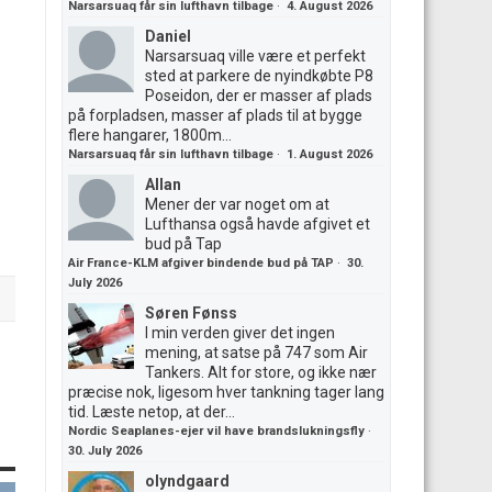
Narsarsuaq får sin lufthavn tilbage
·
4. August 2026
Daniel
Narsarsuaq ville være et perfekt
sted at parkere de nyindkøbte P8
Poseidon, der er masser af plads
på forpladsen, masser af plads til at bygge
flere hangarer, 1800m...
Narsarsuaq får sin lufthavn tilbage
·
1. August 2026
Allan
Mener der var noget om at
Lufthansa også havde afgivet et
bud på Tap
Air France-KLM afgiver bindende bud på TAP
·
30.
July 2026
Søren Fønss
I min verden giver det ingen
mening, at satse på 747 som Air
Tankers. Alt for store, og ikke nær
præcise nok, ligesom hver tankning tager lang
tid. Læste netop, at der...
Nordic Seaplanes-ejer vil have brandslukningsfly
·
30. July 2026
olyndgaard