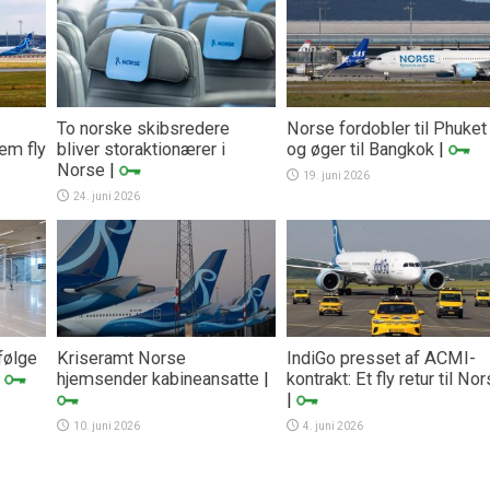
To norske skibsredere
Norse fordobler til Phuket
fem fly
bliver storaktionærer i
og øger til Bangkok
|
Norse
|
19. juni 2026
24. juni 2026
følge
Kriseramt Norse
IndiGo presset af ACMI-
|
hjemsender kabineansatte
|
kontrakt: Et fly retur til No
|
10. juni 2026
4. juni 2026