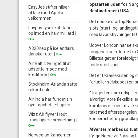
opstarten uden for Norge
EasyJet-stifter hilser
destinationer i USA.
aftale med Apollo
velkommen
Det norske startup Norse 
Lavprisflyselskab taber
slots (start- og landings
op imod en halv milliard
|
med lavprisflyvninger til
Udover London har selskab
A320neo på Icelandairs
omgang kun ruterne fra O
danske ruter
|
Billetsalget er foreløbigt r
Air Baltic tvunget til at
finde sted i juni.
udsætte møde med
kreditorer
|
Det er Ukrainekrisen og 
fortæller selskabet i en
Stockholm-Arlanda satte
rekord i juli
“Tragedien som udspiller s
Air India har fundet sin
alvorligt. Vore fleksible
nye topchef i Etiopien
kombineret med at vi ikke 
takt med efterspørgslen 
Wizz Air flyver i rødt
koncernchef og grundlæg
trods højere omsætning
|
Afventer markedssitua
Norwegian-koncernen
Ifølge Norse vil Paris og