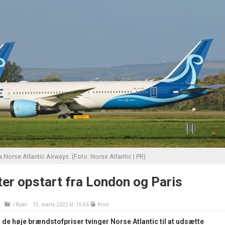
 Norse Atlantic Airways. (Foto: Norse Atlantic | PR)
er opstart fra London og Paris
i
Ruter
15. marts 2022 kl. 15:56
Print
 de høje brændstofpriser tvinger Norse Atlantic til at udsætte