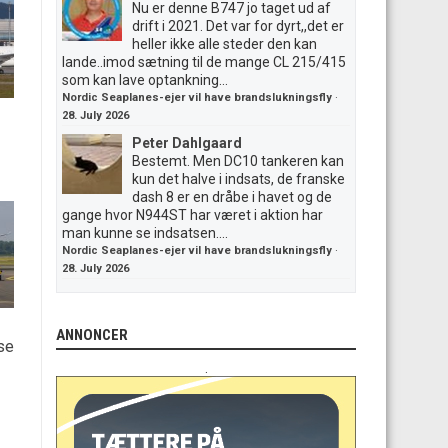
Nu er denne B747 jo taget ud af
drift i 2021. Det var for dyrt,,det er
heller ikke alle steder den kan
lande..imod sætning til de mange CL 215/415
som kan lave optankning...
Nordic Seaplanes-ejer vil have brandslukningsfly
·
28. July 2026
Peter Dahlgaard
Bestemt. Men DC10 tankeren kan
kun det halve i indsats, de franske
dash 8 er en dråbe i havet og de
gange hvor N944ST har været i aktion har
man kunne se indsatsen....
Nordic Seaplanes-ejer vil have brandslukningsfly
·
28. July 2026
ANNONCER
rse
.