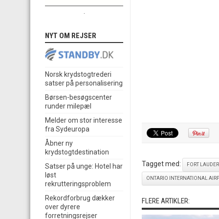
.
NYT OM REJSER
Norsk krydstogtrederi
satser på personalisering
Børsen-besøgscenter
runder milepæl
Melder om stor interesse
fra Sydeuropa
Åbner ny
krydstogtdestination
Tagget med:
FORT LAUDE
Satser på unge: Hotel har
løst
ONTARIO INTERNATIONAL AIR
rekrutteringsproblem
Rekordforbrug dækker
FLERE ARTIKLER:
over dyrere
forretningsrejser