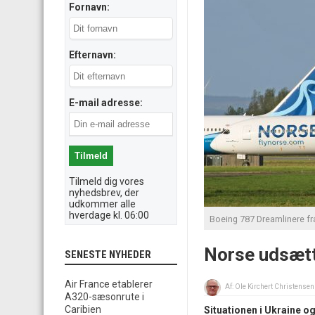
Fornavn:
Efternavn:
E-mail adresse:
Tilmeld dig vores
nyhedsbrev, der
udkommer alle
hverdage kl. 06:00
Boeing 787 Dreamlinere fra
Norse udsætt
SENESTE NYHEDER
Air France etablerer
Af:
Ole Kirchert Christensen
A320-sæsonrute i
Caribien
Situationen i Ukraine og