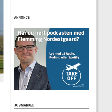
.
.
ANNONCE
.
.
JOBMARKED