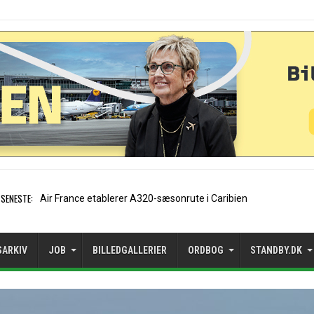
SENESTE:
EasyJet-stifter hilser aftale
SARKIV
JOB
BILLEDGALLERIER
ORDBOG
STANDBY.DK