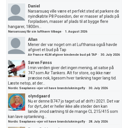
Daniel
Narsarsuaq ville være et perfekt sted at parkere de
nyindkøbte P8 Poseidon, der er masser af plads på
forpladsen, masser af plads til at bygge flere
hangarer, 1800m...
Narsarsuaq får sin lufthavn tilbage
·
1. August 2026
Allan
Mener der var noget om at Lufthansa også havde
afgivet et bud på Tap
Air France-KLM afgiver bindende bud på TAP
·
30. July 2026
Søren Fønss
I min verden giver det ingen mening, at satse på
747 som Air Tankers. Alt for store, og ikke nær
præcise nok, ligesom hver tankning tager lang tid.
Læste netop, at der...
Nordic Seaplanes-ejer vil have brandslukningsfly
·
30. July 2026
olyndgaard
Nu er denne B747 jo taget ud af drift i 2021. Det var
for dyrt,,det er heller ikke alle steder den kan
lande..imod sætning til de mange CL 215/415 som
kan lave optankning...
Nordic Seaplanes-ejer vil have brandslukningsfly
·
28. July 2026