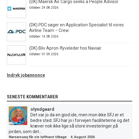
(DK) Maersk Air Cargo seeks a People Advisor
Udløber: 24.08.2026
(DK) PDC søger en Application Specialist til vores
Airline Team – Crew
Udløber: 14.08.2026
(DK) Bliv Apron-flyveleder hos Naviair
Udløber: 01.09.2026
Indryk jobannonce
SENESTE KOMMENTARER
olyndgaard
Det var jo da en giod ide, men mon ikke SFJ er et
bedre sted..SFJ har jo i forvejen faciliteterne og det
kræver nok ikke lige så store investeringer på
jorden, som det...
Narsarsuaq får sin lufthavn tilbage
·
4. August 2026