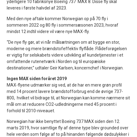
yderligere 10 fabriksnye Boeing 737 MAX 8. Disse fly skal
leveres i første halvdel af 2023.
Med den nye aftale kommer Norwegian op på 70 fly i
sommeren 2022 og 80 fly i sommersæsonen 2023, hvoraf
mindst 12 indtil videre vil være nye MAX-fly.
“De nye fly gør, at vi når målsætningen om at bygge en stor,
moderne og mere brændstofeffektiv flyflåde. Flådeforøgelsen
er vigtig for selskabets videre udvikling af kundetjenester i et
omfattende rutenetværk i Norden og til europæiske
destinationer,” udtaler Geir Karlsen, koncernchef i Norwegian.
Ingen MAX siden foråret 2019
MAX-flyene udmærker sig ved, at de har en mere grøn profil
med 14 procent lavere brændstofforbrug end de øvrige 737-
800, hvilket vil bidrage til, at Norwegian kan komme nærmere sit
mål om at reducere CO2-udledningerne med 45 procent i
forhold til 2010-niveauet.
Norwegian har ikke benyttet Boeing 737 MAX siden den 12.
marts 2019, hvor samtlige fly af denne type blev grounded over
hele verden som følge af to på hinanden følgende dødsulykker i