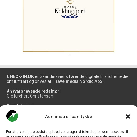
.
CHECK-IN.DK
er Skandinaviens førende digitale branchemedie
om luftfart og drives af
Travelmedia Nordic ApS.
Ansvarshavende redaktør:
Ole Kirchert Christensen
Redaktionen:
Christian Granhøj Skouboe
Henrik Baumgarten
Administrer samtykke
Danny Longhi Andreasen
Mathias Majlund Laursen
For at give dig de bedste oplevelser bruger vi teknologier som cookies til
Salg og jobannoncer: