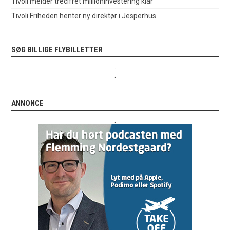
Tivoli melder trecifret millioninvestering klar
Tivoli Friheden henter ny direktør i Jesperhus
SØG BILLIGE FLYBILLETTER
.
.
ANNONCE
.