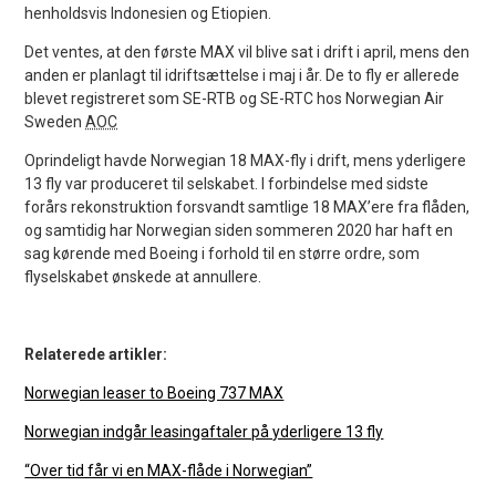
henholdsvis Indonesien og Etiopien.
Det ventes, at den første MAX vil blive sat i drift i april, mens den
anden er planlagt til idriftsættelse i maj i år. De to fly er allerede
blevet registreret som SE-RTB og SE-RTC hos Norwegian Air
Sweden
AOC
Oprindeligt havde Norwegian 18 MAX-fly i drift, mens yderligere
13 fly var produceret til selskabet. I forbindelse med sidste
forårs rekonstruktion forsvandt samtlige 18 MAX’ere fra flåden,
og samtidig har Norwegian siden sommeren 2020 har haft en
sag kørende med Boeing i forhold til en større ordre, som
flyselskabet ønskede at annullere.
Relaterede artikler:
Norwegian leaser to Boeing 737 MAX
Norwegian indgår leasingaftaler på yderligere 13 fly
“Over tid får vi en MAX-flåde i Norwegian”