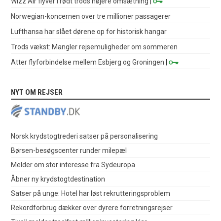
Wizz Air flyver i rødt trods højere omsætning
|
Norwegian-koncernen over tre millioner passagerer
Lufthansa har slået dørene op for historisk hangar
Trods vækst: Mangler rejsemuligheder om sommeren
Atter flyforbindelse mellem Esbjerg og Groningen
|
NYT OM REJSER
Norsk krydstogtrederi satser på personalisering
Børsen-besøgscenter runder milepæl
Melder om stor interesse fra Sydeuropa
Åbner ny krydstogtdestination
Satser på unge: Hotel har løst rekrutteringsproblem
Rekordforbrug dækker over dyrere forretningsrejser