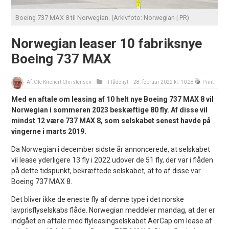
Boeing 737 MAX 8 til Norwegian. (Arkivfoto: Norwegian | PR)
Norwegian leaser 10 fabriksnye
Boeing 737 MAX
Af:
Ole Kirchert Christensen
i
Flådenyt
28. februar 2022 kl. 10:28
Print
Med en aftale om leasing af 10 helt nye Boeing 737 MAX 8 vil
Norwegian i sommeren 2023 beskæftige 80 fly. Af disse vil
mindst 12 være 737 MAX 8, som selskabet senest havde på
vingerne i marts 2019.
Da Norwegian i december sidste år annoncerede, at selskabet
vil lease yderligere 13 fly i 2022 udover de 51 fly, der var i flåden
på dette tidspunkt, bekræftede selskabet, at to af disse var
Boeing 737 MAX 8.
Det bliver ikke de eneste fly af denne type i det norske
lavprisflyselskabs flåde. Norwegian meddeler mandag, at der er
indgået en aftale med flyleasingselskabet AerCap om lease af