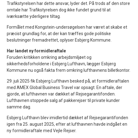
Trafikstyrelsen har dette ansvar, lyder det. På trods af den store
omtale har Trafikstyrelsen dog ikke fundet grund til at
iværksætte yderligere tiltag.
Formålet med Kongstein-undersøgelsen har været at skabe et
præcist grundlag for, at der kan træffes gode politiske
beslutninger fremadrettet, oplyser Esbjerg Kommune.
Har landet ny formidleraftale
Foruden kritikken omkring arbejdsmiljøet og
sikkerhedsforholdene i Esbjerg Lufthavn, lægger Esbjerg
Kommune nu også fakta frem omkring lufthavnens billetkontor.
29. juli 2025 fik Esbjerg Lufthavn besked på, at formidleraftalen
med AMEX Global Business Travel var opsagt. En aftale, der
gjorde, at lufthavnen var dækket af Rejsegarantifonden.
Lufthavnen stoppede salg af pakkerejser til private kunder
samme dag.
Esbjerg Lufthavn blev imidlertid dækket af Rejsegarantifonden
igen fra 25. august 2025, efter at lufthavnen havde indgået en
ny formidleraftale med Vejle Rejser.