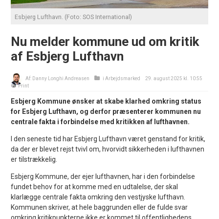
Esbjerg Lufthavn. (Foto: SOS International)
Nu melder kommune ud om kritik
af Esbjerg Lufthavn
Af:
Danny Longhi Andreasen
i
Arbejdsmarked
29. august 2025 kl. 10:55
Print
Esbjerg Kommune ønsker at skabe klarhed omkring status
for Esbjerg Lufthavn, og derfor præsenterer kommunen nu
centrale fakta i forbindelse med kritikken af lufthavnen.
I den seneste tid har Esbjerg Lufthavn været genstand for kritik,
da der er blevet rejst tvivl om, hvorvidt sikkerheden i lufthavnen
er tilstrækkelig.
Esbjerg Kommune, der ejer lufthavnen, har i den forbindelse
fundet behov for at komme med en udtalelse, der skal
klarlægge centrale fakta omkring den vestjyske lufthavn.
Kommunen skriver, at hele baggrunden eller de fulde svar
omkring kritikpunkterne ikke er kommet til offentlighedens