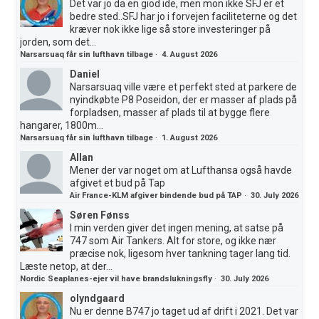
Det var jo da en giod ide, men mon ikke SFJ er et
bedre sted..SFJ har jo i forvejen faciliteterne og det
kræver nok ikke lige så store investeringer på
jorden, som det...
Narsarsuaq får sin lufthavn tilbage
·
4. August 2026
Daniel
Narsarsuaq ville være et perfekt sted at parkere de
nyindkøbte P8 Poseidon, der er masser af plads på
forpladsen, masser af plads til at bygge flere
hangarer, 1800m...
Narsarsuaq får sin lufthavn tilbage
·
1. August 2026
Allan
Mener der var noget om at Lufthansa også havde
afgivet et bud på Tap
Air France-KLM afgiver bindende bud på TAP
·
30. July 2026
Søren Fønss
I min verden giver det ingen mening, at satse på
747 som Air Tankers. Alt for store, og ikke nær
præcise nok, ligesom hver tankning tager lang tid.
Læste netop, at der...
Nordic Seaplanes-ejer vil have brandslukningsfly
·
30. July 2026
olyndgaard
Nu er denne B747 jo taget ud af drift i 2021. Det var