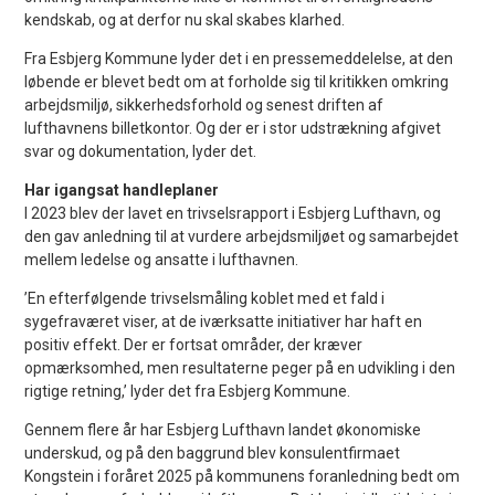
kendskab, og at derfor nu skal skabes klarhed.
Fra Esbjerg Kommune lyder det i en pressemeddelelse, at den
løbende er blevet bedt om at forholde sig til kritikken omkring
arbejdsmiljø, sikkerhedsforhold og senest driften af
lufthavnens billetkontor. Og der er i stor udstrækning afgivet
svar og dokumentation, lyder det.
Har igangsat handleplaner
I 2023 blev der lavet en trivselsrapport i Esbjerg Lufthavn, og
den gav anledning til at vurdere arbejdsmiljøet og samarbejdet
mellem ledelse og ansatte i lufthavnen.
’En efterfølgende trivselsmåling koblet med et fald i
sygefraværet viser, at de iværksatte initiativer har haft en
positiv effekt. Der er fortsat områder, der kræver
opmærksomhed, men resultaterne peger på en udvikling i den
rigtige retning,’ lyder det fra Esbjerg Kommune.
Gennem flere år har Esbjerg Lufthavn landet økonomiske
underskud, og på den baggrund blev konsulentfirmaet
Kongstein i foråret 2025 på kommunens foranledning bedt om