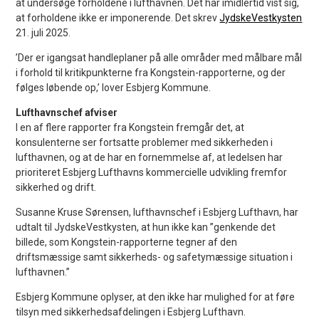
at undersøge forholdene i lufthavnen. Det har imidlertid vist sig,
at forholdene ikke er imponerende. Det skrev
JydskeVestkysten
21. juli 2025.
’Der er igangsat handleplaner på alle områder med målbare mål
i forhold til kritikpunkterne fra Kongstein-rapporterne, og der
følges løbende op,’ lover Esbjerg Kommune.
Lufthavnschef afviser
I en af flere rapporter fra Kongstein fremgår det, at
konsulenterne ser fortsatte problemer med sikkerheden i
lufthavnen, og at de har en fornemmelse af, at ledelsen har
prioriteret Esbjerg Lufthavns kommercielle udvikling fremfor
sikkerhed og drift.
Susanne Kruse Sørensen, lufthavnschef i Esbjerg Lufthavn, har
udtalt til JydskeVestkysten, at hun ikke kan ”genkende det
billede, som Kongstein-rapporterne tegner af den
driftsmæssige samt sikkerheds- og safetymæssige situation i
lufthavnen.”
Esbjerg Kommune oplyser, at den ikke har mulighed for at føre
tilsyn med sikkerhedsafdelingen i Esbjerg Lufthavn.