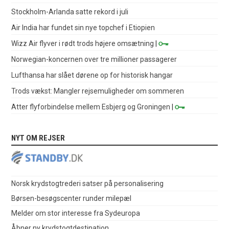
Stockholm-Arlanda satte rekord i juli
Air India har fundet sin nye topchef i Etiopien
Wizz Air flyver i rødt trods højere omsætning
|
Norwegian-koncernen over tre millioner passagerer
Lufthansa har slået dørene op for historisk hangar
Trods vækst: Mangler rejsemuligheder om sommeren
Atter flyforbindelse mellem Esbjerg og Groningen
|
NYT OM REJSER
Norsk krydstogtrederi satser på personalisering
Børsen-besøgscenter runder milepæl
Melder om stor interesse fra Sydeuropa
Åbner ny krydstogtdestination