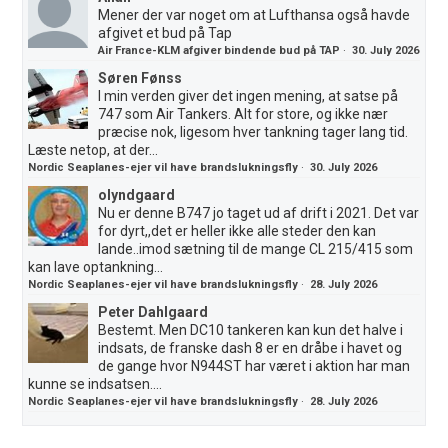
Mener der var noget om at Lufthansa også havde
afgivet et bud på Tap
Air France-KLM afgiver bindende bud på TAP
·
30. July 2026
Søren Fønss
I min verden giver det ingen mening, at satse på
747 som Air Tankers. Alt for store, og ikke nær
præcise nok, ligesom hver tankning tager lang tid.
Læste netop, at der...
Nordic Seaplanes-ejer vil have brandslukningsfly
·
30. July 2026
olyndgaard
Nu er denne B747 jo taget ud af drift i 2021. Det var
for dyrt,,det er heller ikke alle steder den kan
lande..imod sætning til de mange CL 215/415 som
kan lave optankning...
Nordic Seaplanes-ejer vil have brandslukningsfly
·
28. July 2026
Peter Dahlgaard
Bestemt. Men DC10 tankeren kan kun det halve i
indsats, de franske dash 8 er en dråbe i havet og
de gange hvor N944ST har været i aktion har man
kunne se indsatsen....
Nordic Seaplanes-ejer vil have brandslukningsfly
·
28. July 2026