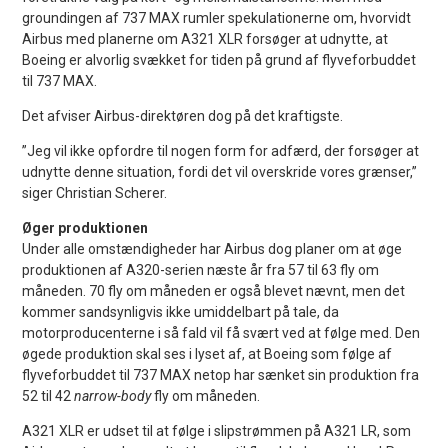
groundingen af 737 MAX rumler spekulationerne om, hvorvidt
Airbus med planerne om A321 XLR forsøger at udnytte, at
Boeing er alvorlig svækket for tiden på grund af flyveforbuddet
til 737 MAX.
Det afviser Airbus-direktøren dog på det kraftigste.
”Jeg vil ikke opfordre til nogen form for adfærd, der forsøger at
udnytte denne situation, fordi det vil overskride vores grænser,”
siger Christian Scherer.
Øger produktionen
Under alle omstændigheder har Airbus dog planer om at øge
produktionen af A320-serien næste år fra 57 til 63 fly om
måneden. 70 fly om måneden er også blevet nævnt, men det
kommer sandsynligvis ikke umiddelbart på tale, da
motorproducenterne i så fald vil få svært ved at følge med. Den
øgede produktion skal ses i lyset af, at Boeing som følge af
flyveforbuddet til 737 MAX netop har sænket sin produktion fra
52 til 42
narrow-body
fly om måneden.
A321 XLR er udset til at følge i slipstrømmen på A321 LR, som