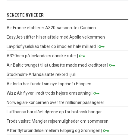
SENESTE NYHEDER
Air France etablerer A320-sæsonrute i Caribien
EasyJet-stifter hilser aftale med Apollo velkommen
Lavprisflyselskab taber op imod en halv milliard
|
A320neo på Icelandairs danske ruter
|
Air Baltic tvunget til at udsætte møde med kreditorer
|
Stockholm-Arlanda satte rekord i juli
Air India har fundet sin nye topchef i Etiopien
Wizz Air flyver i rødt trods højere omsætning
|
Norwegian-koncernen over tre millioner passagerer
Lufthansa har slået dørene op for historisk hangar
Trods vækst: Mangler rejsemuligheder om sommeren
Atter flyforbindelse mellem Esbjerg og Groningen
|