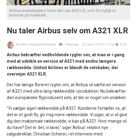
Airbus-medarbejdere foran den nye A321LR, som for nyligt er
kommet på markedet.
Nu taler Airbus selv om A321 XLR
Af:
Søren Hedegaard Nielsen
i
Teknologi
23. april 2019 kl. 11:06
Print
Airbus bekræfter vedholdende rygter om, at man er i gang
med at udvikle en version af A321 med endnu længere
rækkevidde. United Airlines er blandt de selskaber, der
overvejer A321 XLR.
Der har længe floreret rygter om, at Airbus vil sætte en version
af A321 med ultra-lang rækkevidde i produktion. Nu bekræfter
den europæiske flyproducent selv, at der er noget om snakken.
“Vi sælger øget rækkevidde på A321. Kunderne fortæller os, at
det er et godt fly, giv mig mere rækkevidde. Vi siger, at vi vil give
dig den maksimale rækkevidde, vi kan på A321: Hvor mange vil
du have? Det er det, vi laver,” siger Airbus’ relativt nye
salgsdirektør, Christian Scherer, i et interview med