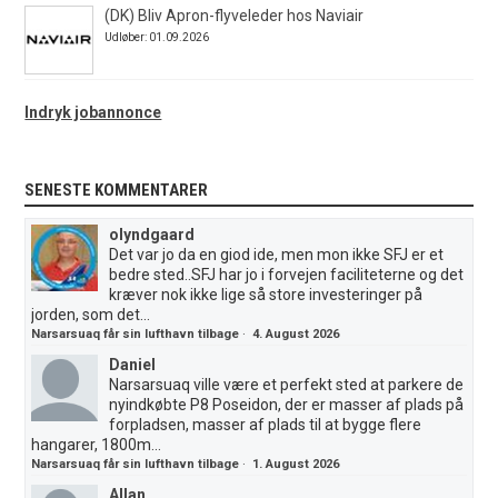
(DK) Bliv Apron-flyveleder hos Naviair
Udløber: 01.09.2026
Indryk jobannonce
SENESTE KOMMENTARER
olyndgaard
Det var jo da en giod ide, men mon ikke SFJ er et
bedre sted..SFJ har jo i forvejen faciliteterne og det
kræver nok ikke lige så store investeringer på
jorden, som det...
Narsarsuaq får sin lufthavn tilbage
·
4. August 2026
Daniel
Narsarsuaq ville være et perfekt sted at parkere de
nyindkøbte P8 Poseidon, der er masser af plads på
forpladsen, masser af plads til at bygge flere
hangarer, 1800m...
Narsarsuaq får sin lufthavn tilbage
·
1. August 2026
Allan