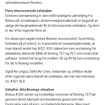
nyhedsbureauet Reuters.
Flere interesserede selskaber
Scherers bemærkning er den hidtil tydeligste udmelding fra
Airbus på, at selskabet i al hemmelighed allerede er begyndt at
sælge det langtrækkende fly til interesserede selskaber. Og dem
er der efter sigende flere af.
For eksempel sagde United Airlines’ koncernchef, Scott Kirby,
forleden på et internt, tv-transmitteret medarbejdermøde, at
man blandt andet har A321 XLR i kikkerten som erstatning for
selskabets aldrende flåde af Boeing 757 og 767, som snart skal
udfases. United har brug for mellem 30 og 40 fly som erstatning
for de to Boeing-modeller.
Også Air Lingus, Delta Air Lines, Icelandair og JetBlue skulle
efter sigende være blandt de selskaber, der har vist interesse
for A321 XLR.
Udnytter ikke Boeings situation
Airbus A320-serien og forskellige versioner af Boeing 737 har
gennem årtier kæmpet om kundernes gunst som det
foretrukne valg på kort- og mellemdistancerne. Men med