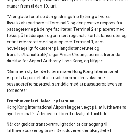
etaper frem til den 10. juni.
”Vi er glade for at se den gnidningsfrie flytning af vores
flyselskabspartnere til Terminal 2 og den positive respons fra
passagererne på de nye faciliteter. Terminal 2 er placeret med
fokus på fritidsrejser og primært regionale kortdistanceruter og
er tæt integreret med og supplerer Terminal 1, som
hovedsageligt fokuserer på langdistanceruter og
transfer/transittrafik,” siger Vivian Cheung, administrerende
direktør for Airport Authority Hong Kong, og tilføjer:
”Sammen styrker de to terminaler Hong Kong International
Airports kapacitet til at imødekomme den voksende
passagerefterspørgsel, samtidig med at passageroplevelsen
forbedres.”
Fremhæver faciliteter i ny terminal
Hong Kong International Airport lægger vægt på, at lufthavnens
nye Terminal 2 råder over et bredt udvalg af faciliteter.
Når det gælder transportmuligheder, er der adgang til
lufthavnsbusser og taxier. Derudover er der tilknyttet et