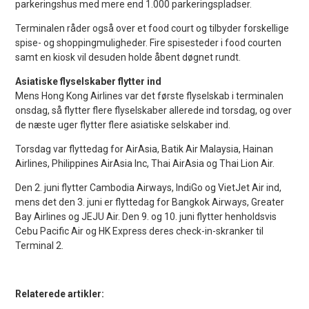
parkeringshus med mere end 1.000 parkeringspladser.
Terminalen råder også over et food court og tilbyder forskellige
spise- og shoppingmuligheder. Fire spisesteder i food courten
samt en kiosk vil desuden holde åbent døgnet rundt.
Asiatiske flyselskaber flytter ind
Mens Hong Kong Airlines var det første flyselskab i terminalen
onsdag, så flytter flere flyselskaber allerede ind torsdag, og over
de næste uger flytter flere asiatiske selskaber ind.
Torsdag var flyttedag for AirAsia, Batik Air Malaysia, Hainan
Airlines, Philippines AirAsia Inc, Thai AirAsia og Thai Lion Air.
Den 2. juni flytter Cambodia Airways, IndiGo og VietJet Air ind,
mens det den 3. juni er flyttedag for Bangkok Airways, Greater
Bay Airlines og JEJU Air. Den 9. og 10. juni flytter henholdsvis
Cebu Pacific Air og HK Express deres check-in-skranker til
Terminal 2.
Relaterede artikler: