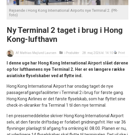
Rejsende i Hong Kong International Airports nye Terminal 2. (PR-
foto)
Ny Terminal 2 taget i brug i Hong
Kong-lufthavn
Af:
Mathias Majlund Laursen
i
Produkter
28. maj 2026 kl. 14:10
Print
I denne uge har Hong Kong International Airport slået dørene
op for lufthavnens nye Terminal 2. Her er en længere række
asiatiske flyselskaber ved at flytte ind.
Hong Kong International Airport har onsdag taget de nye
passagerafgangsfaciliteter i Terminal 2 i brug for første gang.
Hong Kong Airlines er det første flyselskab, som har flyttet sine
check-in-skranker fra Terminal 1 til den nye terminal.
I en pressemeddelelse skriver Hong Kong International Airport
selv, at den første driftsdag er forløbet gnidningsfrit. Her var 36
flyvninger planlagt til afgang fra omkring kl. 08.00. Planen er nu,
at yderligere 14 flyselskaber skal flytte til terminalen. Det vil ske i