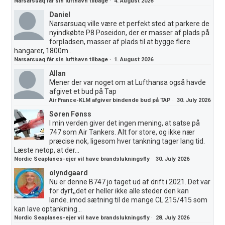
Narsarsuaq får sin lufthavn tilbage
·
4. August 2026
Daniel
Narsarsuaq ville være et perfekt sted at parkere de
nyindkøbte P8 Poseidon, der er masser af plads på
forpladsen, masser af plads til at bygge flere
hangarer, 1800m...
Narsarsuaq får sin lufthavn tilbage
·
1. August 2026
Allan
Mener der var noget om at Lufthansa også havde
afgivet et bud på Tap
Air France-KLM afgiver bindende bud på TAP
·
30. July 2026
Søren Fønss
I min verden giver det ingen mening, at satse på
747 som Air Tankers. Alt for store, og ikke nær
præcise nok, ligesom hver tankning tager lang tid.
Læste netop, at der...
Nordic Seaplanes-ejer vil have brandslukningsfly
·
30. July 2026
olyndgaard
Nu er denne B747 jo taget ud af drift i 2021. Det var
for dyrt,,det er heller ikke alle steder den kan
lande..imod sætning til de mange CL 215/415 som
kan lave optankning...
Nordic Seaplanes-ejer vil have brandslukningsfly
·
28. July 2026