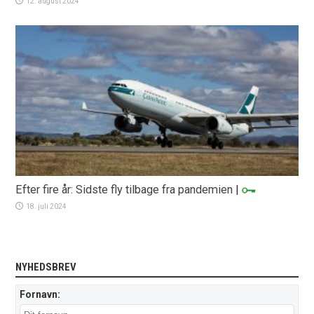
12. august 2024
Efter fire år: Sidste fly tilbage fra pandemien
|
18. juli 2024
NYHEDSBREV
Fornavn: