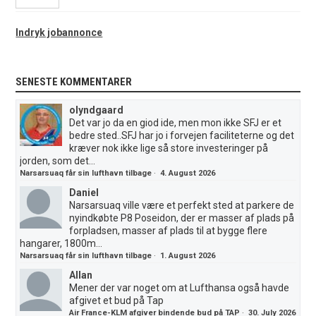
Indryk jobannonce
SENESTE KOMMENTARER
olyndgaard
Det var jo da en giod ide, men mon ikke SFJ er et
bedre sted..SFJ har jo i forvejen faciliteterne og det
kræver nok ikke lige så store investeringer på
jorden, som det...
Narsarsuaq får sin lufthavn tilbage
·
4. August 2026
Daniel
Narsarsuaq ville være et perfekt sted at parkere de
nyindkøbte P8 Poseidon, der er masser af plads på
forpladsen, masser af plads til at bygge flere
hangarer, 1800m...
Narsarsuaq får sin lufthavn tilbage
·
1. August 2026
Allan
Mener der var noget om at Lufthansa også havde
afgivet et bud på Tap
Air France-KLM afgiver bindende bud på TAP
·
30. July 2026