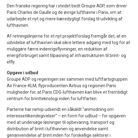
Den franske regering har i stedet bedt Groupe ADP, som driver
Paris Charles de Gaulle og de øvrige lufthavne i Paris, om at
udarbejde et nyt og mere bæredygtigt forslag til udvikling af
lufthavnen.
Af retningslinjerne for et nyt projektforslag fremgår det, at en
udvidelse af lufthavnen skal sikre lettere adgang med tog for at
muliggøre færre indenrigsflyvninger, en reduktion af
energiforbruget samt tilpasning af infrastrukturen til brint- og
elfly.
Opgave i udbud
Groupe ADP og regeringen ser sammen med luftfartsgruppen
Air France-KLM, flyproducenten Airbus og regionen Paris
muligheder for, at Paris CDG-lufthavnen kan blive et fremtidigt
centrum for brintteknologi inden for luftfarten.
Parterne har netop udsendt en såkaldt ”anmodning om
interessetilkendegivelser” – en form for udbud – for opgaven
med at undersøge løsninger til opbevaring, transport og
distribution af brint i lufthavnen og anvendelse samt
genanvendelse af brint inden for forskellige sektorer i