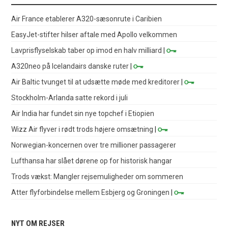
Air France etablerer A320-sæsonrute i Caribien
EasyJet-stifter hilser aftale med Apollo velkommen
Lavprisflyselskab taber op imod en halv milliard
|
A320neo på Icelandairs danske ruter
|
Air Baltic tvunget til at udsætte møde med kreditorer
|
Stockholm-Arlanda satte rekord i juli
Air India har fundet sin nye topchef i Etiopien
Wizz Air flyver i rødt trods højere omsætning
|
Norwegian-koncernen over tre millioner passagerer
Lufthansa har slået dørene op for historisk hangar
Trods vækst: Mangler rejsemuligheder om sommeren
Atter flyforbindelse mellem Esbjerg og Groningen
|
NYT OM REJSER