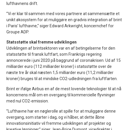
lufthavnens drift.
”Vi er klar til sammen med vores partnere at sammensætte et
unikt økosystem for at muliggøre en gradvis integration af brint
i Paris’ lufthavne,” siger Edward Arkwright, koncernchef for
Groupe ADP.
Statsstøtte skal fremme udviklingen
Udviklingen af ​​brintsektoren var en af ​​betingelserne for den
statsstøtte til fransk luftfart, som Frankrigs regering
annoncerede i juni 2020 på baggrund af coronakrisen. Ud af 15
milliarder euro (112 milliarder kroner) i statsstøtte over de
næste tre år skal næsten 1,5 milliarder euro (11,2 milliarder
kroner) bruges til at mindske CO2-udledningen fra luftfarten.
Brint er ifølge Airbus en af ​​de mest lovende teknologier til at nå
koncernens mål om en overgang til kommercielle flyvninger
med nul CO2-emission.
”Lufthavne har en nøglerolle at spille for at muliggøre denne
overgang, som starter i dag, og vi håber, at dette åbne
innovationsinitiativ vil fremme udviklingen af ​​projekter og
kreative løsninger,” siger Jean-Brice Dumont, vicedirektør i