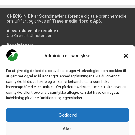
CHECK-IN.DK
er Skandinaviens førende digitale branchemedie
om luftfart og drives af
Travelmedia Nordic ApS.
Ansvarshavende redaktør:
Ole Kirchert Christensen
Redaktionen:
Christian Granhøj Skouboe
Henrik Baumgarten
Administrer samtykke
Danny Longhi Andreasen
Mathias Majlund Laursen
For at give dig de bedste oplevelser bruger vi teknologier som cookies til
Salg og jobannoncer:
at gemme og/eller få adgang til enhedsoplysninger. Hvis du giver dit
salg@travelmedianordic.com
samtykke til disse teknologier, kan vi behandle data som f.eks.
browsingadfærd eller unikke ID'er på dette websted. Hvis du ikke giver dit
samtykke eller trækker dit samtykke tilbage, kan det have en negativ
Vi tager ansvar for indholdet og er tilmeldt
indvirkning på visse funktioner og egenskaber.
Godkend
Siden er udviklet af
JHV Media Consult.
Afvis