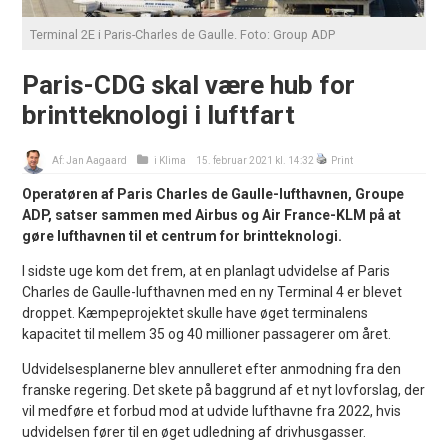
Terminal 2E i Paris-Charles de Gaulle. Foto: Group ADP
Paris-CDG skal være hub for
brintteknologi i luftfart
Af:
Jan Aagaard
i
Klima
15. februar 2021 kl. 14:32
Print
Operatøren af Paris Charles de Gaulle-lufthavnen, Groupe
ADP, satser sammen med Airbus og Air France-KLM på at
gøre lufthavnen til et centrum for brintteknologi.
I sidste uge kom det frem, at en planlagt udvidelse af Paris
Charles de Gaulle-lufthavnen med en ny Terminal 4 er blevet
droppet. Kæmpeprojektet skulle have øget terminalens
kapacitet til mellem 35 og 40 millioner passagerer om året.
Udvidelsesplanerne blev annulleret efter anmodning fra den
franske regering. Det skete på baggrund af et nyt lovforslag, der
vil medføre et forbud mod at udvide lufthavne fra 2022, hvis
udvidelsen fører til en øget udledning af drivhusgasser.