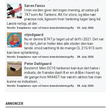
Søren Fønss
I min verden giver det ingen mening, at satse på
747 som Air Tankers. Alt for store, og ikke nær
præcise nok, ligesom hver tankning tager lang tid.
Læste netop, at der...
Nordic Seaplanes-ejer vil have brandslukningsfly
·
30. July 2026
olyndgaard
Nu er denne B747 jo taget ud af drift i 2021. Det var
for dyrt,,det er heller ikke alle steder den kan
lande..imod sætning til de mange CL 215/415 som
kan lave optankning...
Nordic Seaplanes-ejer vil have brandslukningsfly
·
28. July 2026
Peter Dahlgaard
Bestemt. Men DC10 tankeren kan kun det halve i
indsats, de franske dash 8 er en dråbe i havet og
de gange hvor N944ST har været i aktion har man
kunne se indsatsen....
Nordic Seaplanes-ejer vil have brandslukningsfly
·
28. July 2026
ANNONCER