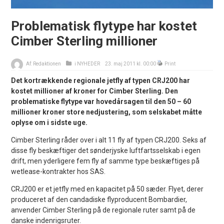
Problematisk flytype har kostet
Cimber Sterling millioner
Af:
Redaktionen
i
NYHEDER
23. maj 2011 kl. 00:00
Print
Det kortrækkende regionale jetfly af typen CRJ200 har
kostet millioner af kroner for Cimber Sterling. Den
problematiske flytype var hovedårsagen til den 50 – 60
millioner kroner store nedjustering, som selskabet måtte
oplyse om i sidste uge.
Cimber Sterling råder over i alt 11 fly af typen CRJ200. Seks af
disse fly beskæftiger det sønderjyske luftfartsselskab i egen
drift, men yderligere fem fly af samme type beskæftiges på
wetlease-kontrakter hos SAS.
CRJ200 er et jetfly med en kapacitet på 50 sæder. Flyet, derer
produceret af den candadiske flyproducent Bombardier,
anvender Cimber Sterling på de regionale ruter samt på de
danske indenrigsruter.