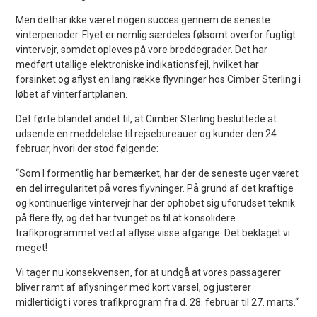
Men dethar ikke været nogen succes gennem de seneste
vinterperioder. Flyet er nemlig særdeles følsomt overfor fugtigt
vintervejr, somdet opleves på vore breddegrader. Det har
medført utallige elektroniske indikationsfejl, hvilket har
forsinket og aflyst en lang række flyvninger hos Cimber Sterling i
løbet af vinterfartplanen.
Det førte blandet andet til, at Cimber Sterling besluttede at
udsende en meddelelse til rejsebureauer og kunder den 24.
februar, hvori der stod følgende:
“Som I formentlig har bemærket, har der de seneste uger været
en del irregularitet på vores flyvninger. På grund af det kraftige
og kontinuerlige vintervejr har der ophobet sig uforudset teknik
på flere fly, og det har tvunget os til at konsolidere
trafikprogrammet ved at aflyse visse afgange. Det beklaget vi
meget!
Vi tager nu konsekvensen, for at undgå at vores passagerer
bliver ramt af aflysninger med kort varsel, og justerer
midlertidigt i vores trafikprogram fra d. 28. februar til 27. marts.“