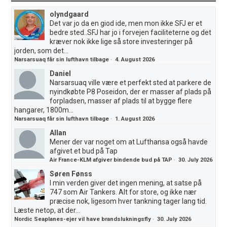
olyndgaard
Det var jo da en giod ide, men mon ikke SFJ er et
bedre sted..SFJ har jo i forvejen faciliteterne og det
kræver nok ikke lige så store investeringer på
jorden, som det...
Narsarsuaq får sin lufthavn tilbage
·
4. August 2026
Daniel
Narsarsuaq ville være et perfekt sted at parkere de
nyindkøbte P8 Poseidon, der er masser af plads på
forpladsen, masser af plads til at bygge flere
hangarer, 1800m...
Narsarsuaq får sin lufthavn tilbage
·
1. August 2026
Allan
Mener der var noget om at Lufthansa også havde
afgivet et bud på Tap
Air France-KLM afgiver bindende bud på TAP
·
30. July 2026
Søren Fønss
I min verden giver det ingen mening, at satse på
747 som Air Tankers. Alt for store, og ikke nær
præcise nok, ligesom hver tankning tager lang tid.
Læste netop, at der...
Nordic Seaplanes-ejer vil have brandslukningsfly
·
30. July 2026