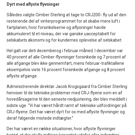
Dyrt med aflyste flyvninger
Således valgte Cimber Sterling at tage to CRJ200-.fly ud af den
resterende del af vinterprogrammet for at skabe mere luft i
fartplanen, hvor forsinkelserne og aflysninger havde
akkumuleret til et niveau, der var ganske uacceptabelt for
selskabets økonomi og for kundernes oplevelse af selskabet.
Hel galt var deti decemberog i februar måned. I december var
40 procent af alle Cimber-flyvninger forsinkede og 7 procent af
alle afgange blev ikke gennemført, mens februar-trafiktallene
eksempelvis viste 16 procent forsinkede afgange og 8 procent
aflyste afgange.
Administrerende direktør Jacob Krogsgaard fra Cimber Sterling
henviser til de tekniske problemer med CRJ-flyene som en af
hovedårsagerne til den seneste nedjustering, der blev meddelt i
sidste uge. “Vi har været hårdt ramt af tekniske udfordringer på
CRJ-flyene. Det har været dyrt for os med aflyste flyvninger og
deraf følgende mistede indtægter.“
Der har været en række situationer, hvor aflyste flyvninger
betød, at der skulle indlejes kapacitet udefra eller indsættes