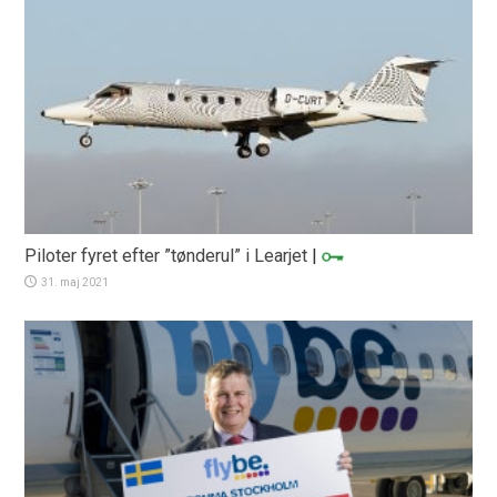
Piloter fyret efter ”tønderul” i Learjet
|
31. maj 2021