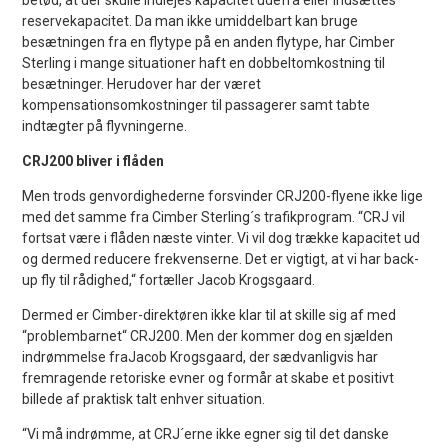
reservekapacitet. Da man ikke umiddelbart kan bruge
besætningen fra en flytype på en anden flytype, har Cimber
Sterling i mange situationer haft en dobbeltomkostning til
besætninger. Herudover har der været
kompensationsomkostninger til passagerer samt tabte
indtægter på flyvningerne.
CRJ200 bliver i flåden
Men trods genvordighederne forsvinder CRJ200-flyene ikke lige
med det samme fra Cimber Sterling´s trafikprogram. “CRJ vil
fortsat være i flåden næste vinter. Vi vil dog trække kapacitet ud
og dermed reducere frekvenserne. Det er vigtigt, at vi har back-
up fly til rådighed,“ fortæller Jacob Krogsgaard.
Dermed er Cimber-direktøren ikke klar til at skille sig af med
“problembarnet“ CRJ200. Men der kommer dog en sjælden
indrømmelse fraJacob Krogsgaard, der sædvanligvis har
fremragende retoriske evner og formår at skabe et positivt
billede af praktisk talt enhver situation.
“Vi må indrømme, at CRJ´erne ikke egner sig til det danske