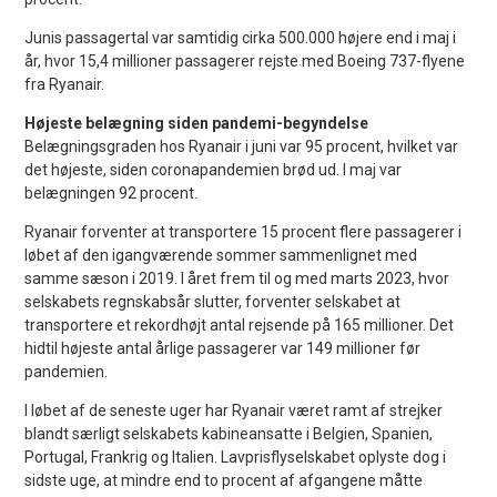
Junis passagertal var samtidig cirka 500.000 højere end i maj i
år, hvor 15,4 millioner passagerer rejste med Boeing 737-flyene
fra Ryanair.
Højeste belægning siden pandemi-begyndelse
Belægningsgraden hos Ryanair i juni var 95 procent, hvilket var
det højeste, siden coronapandemien brød ud. I maj var
belægningen 92 procent.
Ryanair forventer at transportere 15 procent flere passagerer i
løbet af den igangværende sommer sammenlignet med
samme sæson i 2019. I året frem til og med marts 2023, hvor
selskabets regnskabsår slutter, forventer selskabet at
transportere et rekordhøjt antal rejsende på 165 millioner. Det
hidtil højeste antal årlige passagerer var 149 millioner før
pandemien.
I løbet af de seneste uger har Ryanair været ramt af strejker
blandt særligt selskabets kabineansatte i Belgien, Spanien,
Portugal, Frankrig og Italien. Lavprisflyselskabet oplyste dog i
sidste uge, at mindre end to procent af afgangene måtte