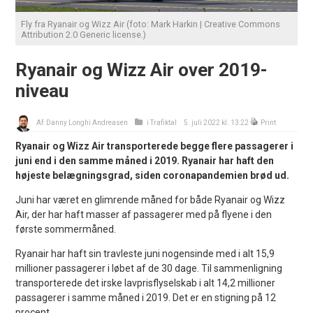
Fly fra Ryanair og Wizz Air (foto: Mark Harkin | Creative Commons
Attribution 2.0 Generic license.)
Ryanair og Wizz Air over 2019-
niveau
Af:
Danny Longhi Andreasen
i
Trafiktal
5. juli 2022 kl. 13:22
Print
Ryanair og Wizz Air transporterede begge flere passagerer i
juni end i den samme måned i 2019. Ryanair har haft den
højeste belægningsgrad, siden coronapandemien brød ud.
Juni har været en glimrende måned for både Ryanair og Wizz
Air, der har haft masser af passagerer med på flyene i den
første sommermåned.
Ryanair har haft sin travleste juni nogensinde med i alt 15,9
millioner passagerer i løbet af de 30 dage. Til sammenligning
transporterede det irske lavprisflyselskab i alt 14,2 millioner
passagerer i samme måned i 2019. Det er en stigning på 12
procent.