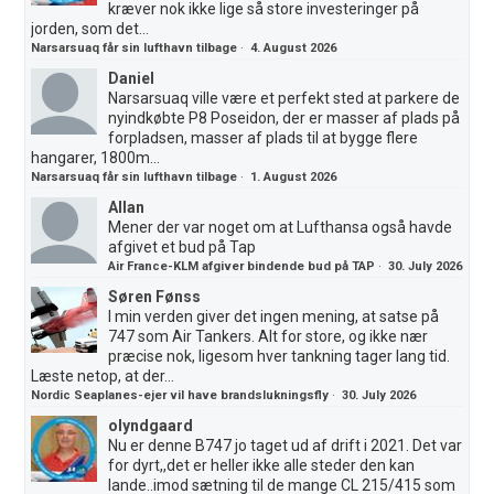
kræver nok ikke lige så store investeringer på
jorden, som det...
Narsarsuaq får sin lufthavn tilbage
·
4. August 2026
Daniel
Narsarsuaq ville være et perfekt sted at parkere de
nyindkøbte P8 Poseidon, der er masser af plads på
forpladsen, masser af plads til at bygge flere
hangarer, 1800m...
Narsarsuaq får sin lufthavn tilbage
·
1. August 2026
Allan
Mener der var noget om at Lufthansa også havde
afgivet et bud på Tap
Air France-KLM afgiver bindende bud på TAP
·
30. July 2026
Søren Fønss
I min verden giver det ingen mening, at satse på
747 som Air Tankers. Alt for store, og ikke nær
præcise nok, ligesom hver tankning tager lang tid.
Læste netop, at der...
Nordic Seaplanes-ejer vil have brandslukningsfly
·
30. July 2026
olyndgaard
Nu er denne B747 jo taget ud af drift i 2021. Det var
for dyrt,,det er heller ikke alle steder den kan
lande..imod sætning til de mange CL 215/415 som