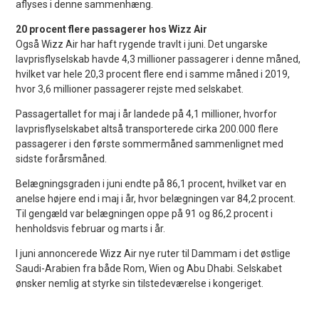
aflyses i denne sammenhæng.
20 procent flere passagerer hos Wizz Air
Også Wizz Air har haft rygende travlt i juni. Det ungarske
lavprisflyselskab havde 4,3 millioner passagerer i denne måned,
hvilket var hele 20,3 procent flere end i samme måned i 2019,
hvor 3,6 millioner passagerer rejste med selskabet.
Passagertallet for maj i år landede på 4,1 millioner, hvorfor
lavprisflyselskabet altså transporterede cirka 200.000 flere
passagerer i den første sommermåned sammenlignet med
sidste forårsmåned.
Belægningsgraden i juni endte på 86,1 procent, hvilket var en
anelse højere end i maj i år, hvor belægningen var 84,2 procent.
Til gengæld var belægningen oppe på 91 og 86,2 procent i
henholdsvis februar og marts i år.
I juni annoncerede Wizz Air nye ruter til Dammam i det østlige
Saudi-Arabien fra både Rom, Wien og Abu Dhabi. Selskabet
ønsker nemlig at styrke sin tilstedeværelse i kongeriget.