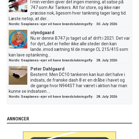
I min verden giver det ingen mening, at satse på
747 som Air Tankers. Alt for store, og ikke nær
præcise nok, ligesom hver tankning tager lang tid.
Læste netop, at der...
Nordic Seaplanes-ejer vil have brandslukningsfly
·
30. July 2026
olyndgaard
Nu er denne B747 jo taget ud af drift i 2021. Det var
for dyrt,,det er heller ikke alle steder den kan
lande..imod sætning til de mange CL 215/415 som
kan lave optankning...
Nordic Seaplanes-ejer vil have brandslukningsfly
·
28. July 2026
Peter Dahlgaard
Bestemt. Men DC10 tankeren kan kun det halve i
indsats, de franske dash 8 er en dråbe i havet og
de gange hvor N944ST har været i aktion har man
kunne se indsatsen....
Nordic Seaplanes-ejer vil have brandslukningsfly
·
28. July 2026
ANNONCER
.