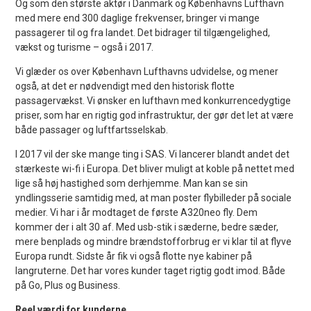
Og som den største aktør i Danmark og Københavns Lufthavn
med mere end 300 daglige frekvenser, bringer vi mange
passagerer til og fra landet. Det bidrager til tilgængelighed,
vækst og turisme – også i 2017.
Vi glæder os over København Lufthavns udvidelse, og mener
også, at det er nødvendigt med den historisk flotte
passagervækst. Vi ønsker en lufthavn med konkurrencedygtige
priser, som har en rigtig god infrastruktur, der gør det let at være
både passager og luftfartsselskab.
I 2017 vil der ske mange ting i SAS. Vi lancerer blandt andet det
stærkeste wi-fi i Europa. Det bliver muligt at koble på nettet med
lige så høj hastighed som derhjemme. Man kan se sin
yndlingsserie samtidig med, at man poster flybilleder på sociale
medier. Vi har i år modtaget de første A320neo fly. Dem
kommer der i alt 30 af. Med usb-stik i sæderne, bedre sæder,
mere benplads og mindre brændstofforbrug er vi klar til at flyve
Europa rundt. Sidste år fik vi også flotte nye kabiner på
langruterne. Det har vores kunder taget rigtig godt imod. Både
på Go, Plus og Business.
Reel værdi for kunderne