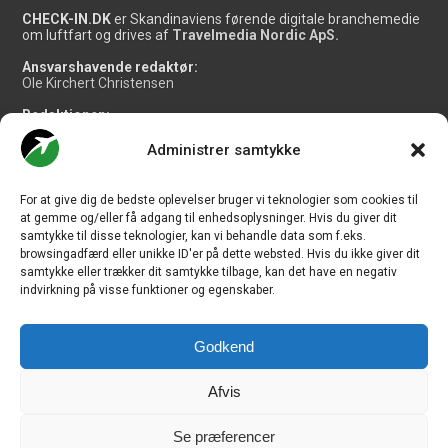
CHECK-IN.DK
er Skandinaviens førende digitale branchemedie
om luftfart og drives af
Travelmedia Nordic ApS.
Ansvarshavende redaktør:
Ole Kirchert Christensen
Redaktionen:
Christian Granhøj Skouboe
Henrik Baumgarten
Administrer samtykke
Danny Longhi Andreasen
Mathias Majlund Laursen
For at give dig de bedste oplevelser bruger vi teknologier som cookies til
Salg og jobannoncer:
at gemme og/eller få adgang til enhedsoplysninger. Hvis du giver dit
salg@travelmedianordic.com
samtykke til disse teknologier, kan vi behandle data som f.eks.
browsingadfærd eller unikke ID'er på dette websted. Hvis du ikke giver dit
samtykke eller trækker dit samtykke tilbage, kan det have en negativ
Vi tager ansvar for indholdet og er tilmeldt
indvirkning på visse funktioner og egenskaber.
Godkend
Siden er udviklet af
JHV Media Consult.
Afvis
Se præferencer