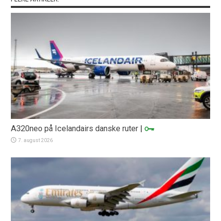
A320neo på Icelandairs danske ruter
|
7. august 2026