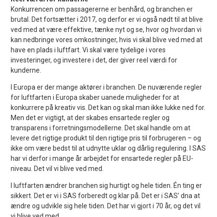
Konkurrencen om passagererne er benhård, og branchen er
brutal. Det fortsætter i 2017, og derfor er vi også nødt til at blive
ved med at være effektive, tænke nyt og se, hvor og hvordan vi
kan nedbringe vores omkostninger, hvis vi skal blive ved med at
have en plads i luftfart. Vi skal være tydelige i vores
investeringer, og investere i det, der giver reel værdi for
kunderne.
I Europa er der mange aktører i branchen. De nuværende regler
for luftfarten i Europa skaber uanede muligheder for at
konkurrere på kreativ vis. Det kan og skal man ikke lukke ned for.
Men det er vigtigt, at der skabes ensartede regler og
transparens i forretningsmodellerne. Det skal handle om at
levere det rigtige produkt til den rigtige pris til forbrugeren – og
ikke om være bedst til at udnytte uklar og dårlig regulering. I SAS
har vi derfor i mange år arbejdet for ensartede regler på EU-
niveau. Det vil vi blive ved med.
I luftfarten ændrer branchen sig hurtigt og hele tiden. Én ting er
sikkert. Det er vi i SAS forberedt og klar på. Det er i SAS’ dna at
ændre og udvikle sig hele tiden. Det har vi gjort i 70 år, og det vil
vi blive ved med.