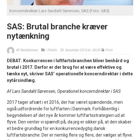
Koncerndirektør Lars Sandahl Sørensen, SAS (Foto: SAS)
SAS: Brutal branche kræver
nytænkning
Af:
Redaktionen
i
Politik
28. december 2016 kl. 00:00
Print
DEBAT: Konkurrencen i luftfartsbranchen bliver benhård og
brutal i 2017. Derfor er der brug for at være effektive og
tænke nyt, skriver SAS’ operationelle koncerndirektør i dette
nytårsindlæg.
Af Lars Sandahl Sørensen, Operationel koncerndirektør i SAS
2017 tager afsæt i et 2016, der har været spændende, men
også udfordrende for luftfarten i Danmark. Forhåbentlig i
begyndelsen af det nye år kommer luftfartsstrategien ud at
flyve. Den venter vi spændt på, da jeg er sikker på, at den skaber
et bedre grundlag for en konkurrencedygtig dansk
luftfartsbranche. Der er nemlig flere og flere, der vælger at flyve.