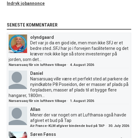
Indryk jobannonce
SENESTE KOMMENTARER
olyndgaard
Det var jo da en giod ide, men mon ikke SFJ er et
bedre sted..SFJ har jo i forvejen faciliteterne og det
kræver nok ikke lige så store investeringer på
jorden, som det...
Narsarsuaq får sin lufthavn tilbage
·
4. August 2026
Daniel
Narsarsuaq ville være et perfekt sted at parkere de
nyindkøbte P8 Poseidon, der er masser af plads på
forpladsen, masser af plads til at bygge flere
hangarer, 1800m...
Narsarsuaq får sin lufthavn tilbage
·
1. August 2026
Allan
Mener der var noget om at Lufthansa også havde
afgivet et bud på Tap
Air France-KLM afgiver bindende bud på TAP
·
30. July 2026
Søren Fønss