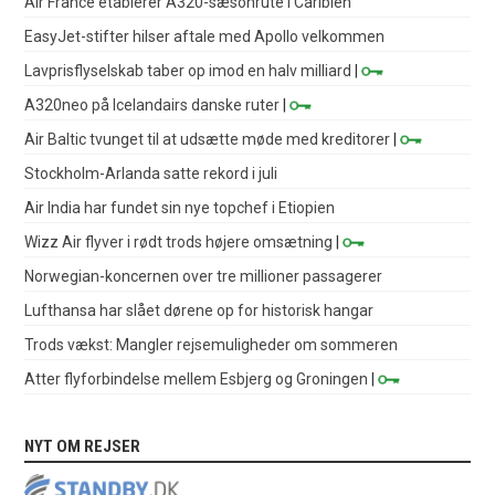
Air France etablerer A320-sæsonrute i Caribien
EasyJet-stifter hilser aftale med Apollo velkommen
Lavprisflyselskab taber op imod en halv milliard
|
A320neo på Icelandairs danske ruter
|
Air Baltic tvunget til at udsætte møde med kreditorer
|
Stockholm-Arlanda satte rekord i juli
Air India har fundet sin nye topchef i Etiopien
Wizz Air flyver i rødt trods højere omsætning
|
Norwegian-koncernen over tre millioner passagerer
Lufthansa har slået dørene op for historisk hangar
Trods vækst: Mangler rejsemuligheder om sommeren
Atter flyforbindelse mellem Esbjerg og Groningen
|
NYT OM REJSER