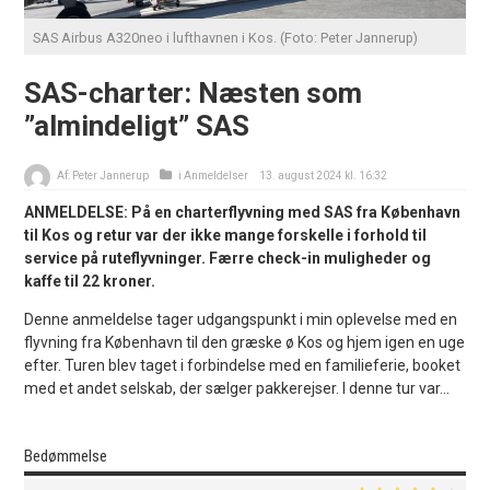
SAS Airbus A320neo i lufthavnen i Kos. (Foto: Peter Jannerup)
SAS-charter: Næsten som
”almindeligt” SAS
Af:
Peter Jannerup
i
Anmeldelser
13. august 2024 kl. 16:32
ANMELDELSE: På en charterflyvning med SAS fra København
til Kos og retur var der ikke mange forskelle i forhold til
service på ruteflyvninger. Færre check-in muligheder og
kaffe til 22 kroner.
Denne anmeldelse tager udgangspunkt i min oplevelse med en
flyvning fra København til den græske ø Kos og hjem igen en uge
efter. Turen blev taget i forbindelse med en familieferie, booket
med et andet selskab, der sælger pakkerejser. I denne tur var...
Bedømmelse