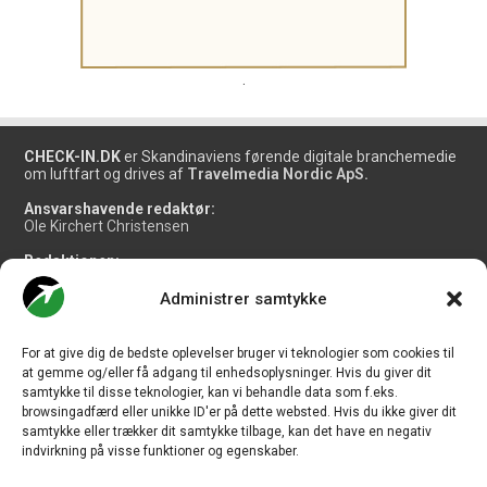
.
CHECK-IN.DK
er Skandinaviens førende digitale branchemedie
om luftfart og drives af
Travelmedia Nordic ApS.
Ansvarshavende redaktør:
Ole Kirchert Christensen
Redaktionen:
Christian Granhøj Skouboe
Henrik Baumgarten
Administrer samtykke
Danny Longhi Andreasen
Mathias Majlund Laursen
For at give dig de bedste oplevelser bruger vi teknologier som cookies til
Salg og jobannoncer:
at gemme og/eller få adgang til enhedsoplysninger. Hvis du giver dit
salg@travelmedianordic.com
samtykke til disse teknologier, kan vi behandle data som f.eks.
browsingadfærd eller unikke ID'er på dette websted. Hvis du ikke giver dit
samtykke eller trækker dit samtykke tilbage, kan det have en negativ
Vi tager ansvar for indholdet og er tilmeldt
indvirkning på visse funktioner og egenskaber.