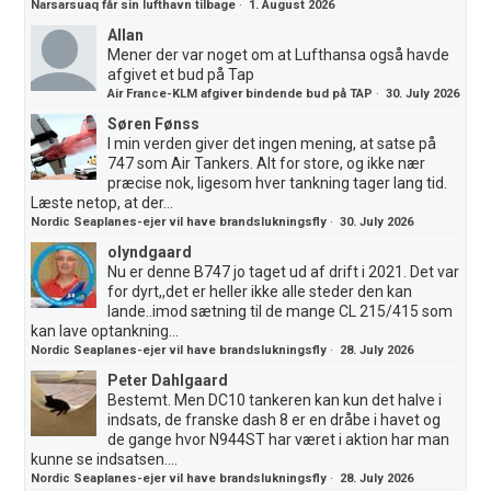
Narsarsuaq får sin lufthavn tilbage
·
1. August 2026
Allan
Mener der var noget om at Lufthansa også havde
afgivet et bud på Tap
Air France-KLM afgiver bindende bud på TAP
·
30. July 2026
Søren Fønss
I min verden giver det ingen mening, at satse på
747 som Air Tankers. Alt for store, og ikke nær
præcise nok, ligesom hver tankning tager lang tid.
Læste netop, at der...
Nordic Seaplanes-ejer vil have brandslukningsfly
·
30. July 2026
olyndgaard
Nu er denne B747 jo taget ud af drift i 2021. Det var
for dyrt,,det er heller ikke alle steder den kan
lande..imod sætning til de mange CL 215/415 som
kan lave optankning...
Nordic Seaplanes-ejer vil have brandslukningsfly
·
28. July 2026
Peter Dahlgaard
Bestemt. Men DC10 tankeren kan kun det halve i
indsats, de franske dash 8 er en dråbe i havet og
de gange hvor N944ST har været i aktion har man
kunne se indsatsen....
Nordic Seaplanes-ejer vil have brandslukningsfly
·
28. July 2026