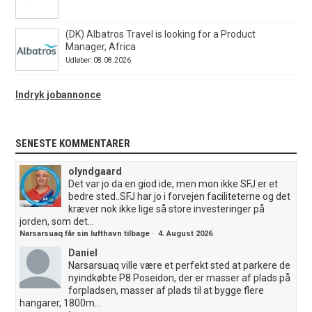
(DK) Albatros Travel is looking for a Product
Manager, Africa
Udløber: 08.08.2026
Indryk jobannonce
SENESTE KOMMENTARER
olyndgaard
Det var jo da en giod ide, men mon ikke SFJ er et
bedre sted..SFJ har jo i forvejen faciliteterne og det
kræver nok ikke lige så store investeringer på
jorden, som det...
Narsarsuaq får sin lufthavn tilbage
·
4. August 2026
Daniel
Narsarsuaq ville være et perfekt sted at parkere de
nyindkøbte P8 Poseidon, der er masser af plads på
forpladsen, masser af plads til at bygge flere
hangarer, 1800m...