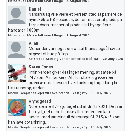
Narsarsuaq får sin lufthavn tilbage
·
4. August 2026
Daniel
Narsarsuaq ville være et perfekt sted at parkere de
nyindkøbte P8 Poseidon, der er masser af plads på
forpladsen, masser af plads til at bygge flere
hangarer, 1800m...
Narsarsuaq får sin lufthavn tilbage
·
1. August 2026
Allan
Mener der var noget om at Lufthansa også havde
afgivet et bud på Tap
Air France-KLM afgiver bindende bud på TAP
·
30. July 2026
Søren Fønss
I min verden giver det ingen mening, at satse på
747 som Air Tankers. Alt for store, og ikke nær
præcise nok, ligesom hver tankning tager lang tid.
Læste netop, at der...
Nordic Seaplanes-ejer vil have brandslukningsfly
·
30. July 2026
olyndgaard
Nu er denne B747 jo taget ud af drift i 2021. Det var
for dyrt,,det er heller ikke alle steder den kan
lande..imod sætning til de mange CL 215/415 som
kan lave optankning...
Nordic Seaplanes-ejer vil have brandslukningsfly
·
28. July 2026