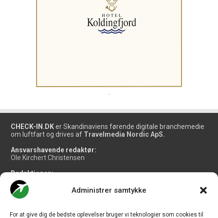
.
CHECK-IN.DK
er Skandinaviens førende digitale branchemedie
om luftfart og drives af
Travelmedia Nordic ApS.
Ansvarshavende redaktør:
Ole Kirchert Christensen
Redaktionen:
Christian Granhøj Skouboe
Henrik Baumgarten
Administrer samtykke
Danny Longhi Andreasen
Mathias Majlund Laursen
For at give dig de bedste oplevelser bruger vi teknologier som cookies til