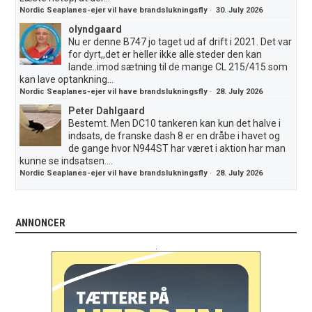
Nordic Seaplanes-ejer vil have brandslukningsfly
·
30. July 2026
olyndgaard
Nu er denne B747 jo taget ud af drift i 2021. Det var
for dyrt,,det er heller ikke alle steder den kan
lande..imod sætning til de mange CL 215/415 som
kan lave optankning...
Nordic Seaplanes-ejer vil have brandslukningsfly
·
28. July 2026
Peter Dahlgaard
Bestemt. Men DC10 tankeren kan kun det halve i
indsats, de franske dash 8 er en dråbe i havet og
de gange hvor N944ST har været i aktion har man
kunne se indsatsen....
Nordic Seaplanes-ejer vil have brandslukningsfly
·
28. July 2026
ANNONCER
.