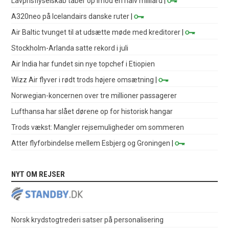
Lavprisflyselskab taber op imod en halv milliard
|
A320neo på Icelandairs danske ruter
|
Air Baltic tvunget til at udsætte møde med kreditorer
|
Stockholm-Arlanda satte rekord i juli
Air India har fundet sin nye topchef i Etiopien
Wizz Air flyver i rødt trods højere omsætning
|
Norwegian-koncernen over tre millioner passagerer
Lufthansa har slået dørene op for historisk hangar
Trods vækst: Mangler rejsemuligheder om sommeren
Atter flyforbindelse mellem Esbjerg og Groningen
|
NYT OM REJSER
Norsk krydstogtrederi satser på personalisering