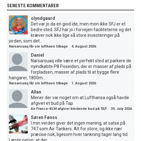
SENESTE KOMMENTARER
olyndgaard
Det var jo da en giod ide, men mon ikke SFJ er et
bedre sted..SFJ har jo i forvejen faciliteterne og det
kræver nok ikke lige så store investeringer på
jorden, som det...
Narsarsuaq får sin lufthavn tilbage
·
4. August 2026
Daniel
Narsarsuaq ville være et perfekt sted at parkere de
nyindkøbte P8 Poseidon, der er masser af plads på
forpladsen, masser af plads til at bygge flere
hangarer, 1800m...
Narsarsuaq får sin lufthavn tilbage
·
1. August 2026
Allan
Mener der var noget om at Lufthansa også havde
afgivet et bud på Tap
Air France-KLM afgiver bindende bud på TAP
·
30. July 2026
Søren Fønss
I min verden giver det ingen mening, at satse på
747 som Air Tankers. Alt for store, og ikke nær
præcise nok, ligesom hver tankning tager lang tid.
Læste netop, at der...