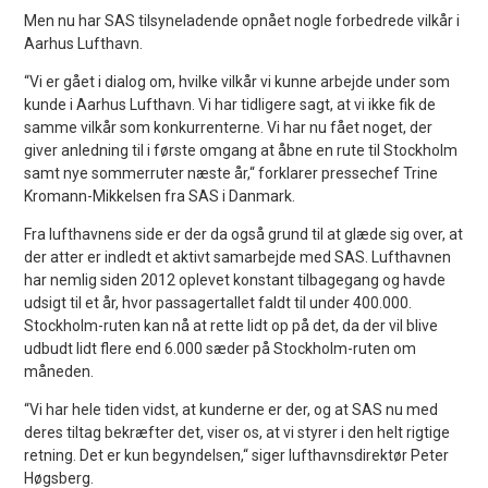
Men nu har SAS tilsyneladende opnået nogle forbedrede vilkår i
Aarhus Lufthavn.
“Vi er gået i dialog om, hvilke vilkår vi kunne arbejde under som
kunde i Aarhus Lufthavn. Vi har tidligere sagt, at vi ikke fik de
samme vilkår som konkurrenterne. Vi har nu fået noget, der
giver anledning til i første omgang at åbne en rute til Stockholm
samt nye sommerruter næste år,“ forklarer pressechef Trine
Kromann-Mikkelsen fra SAS i Danmark.
Fra lufthavnens side er der da også grund til at glæde sig over, at
der atter er indledt et aktivt samarbejde med SAS. Lufthavnen
har nemlig siden 2012 oplevet konstant tilbagegang og havde
udsigt til et år, hvor passagertallet faldt til under 400.000.
Stockholm-ruten kan nå at rette lidt op på det, da der vil blive
udbudt lidt flere end 6.000 sæder på Stockholm-ruten om
måneden.
“Vi har hele tiden vidst, at kunderne er der, og at SAS nu med
deres tiltag bekræfter det, viser os, at vi styrer i den helt rigtige
retning. Det er kun begyndelsen,“ siger lufthavnsdirektør Peter
Høgsberg.