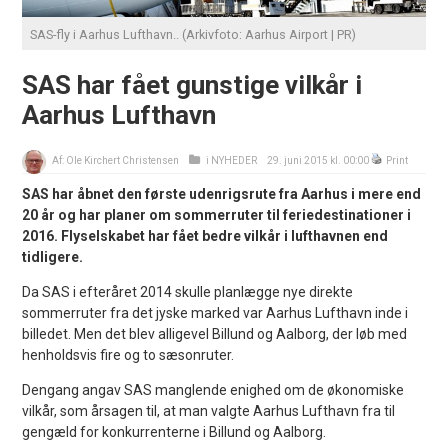
SAS-fly i Aarhus Lufthavn.. (Arkivfoto: Aarhus Airport | PR)
SAS har fået gunstige vilkår i
Aarhus Lufthavn
Af:
Ole Kirchert Christensen
i
NYHEDER
29. juni 2015 kl. 00:00
Print
SAS har åbnet den første udenrigsrute fra Aarhus i mere end
20 år og har planer om sommerruter til feriedestinationer i
2016. Flyselskabet har fået bedre vilkår i lufthavnen end
tidligere.
Da SAS i efteråret 2014 skulle planlægge nye direkte
sommerruter fra det jyske marked var Aarhus Lufthavn inde i
billedet. Men det blev alligevel Billund og Aalborg, der løb med
henholdsvis fire og to sæsonruter.
Dengang angav SAS manglende enighed om de økonomiske
vilkår, som årsagen til, at man valgte Aarhus Lufthavn fra til
gengæld for konkurrenterne i Billund og Aalborg.