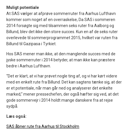
Muligt potentiale
At SAS vælger at afprøve sommerruter fra Aarhus Lufthavn
kommer som noget af en overraskelse, Da SAS i sommeren
2014 forsøgte sig med tilsammen seks ruter fra Aalborg og
Billund, blev det ikke den store succes. Kun en af de seks ruter
overlevede til sommerprogrammet 2015, hvilket var ruten fra
Billund til Gazipasa i Tyrkiet.
Hos SAS mener man ikke, at den manglende succes med de
jyske sommerruter i 2014 betyder, at man ikke kan præstere
bedre i Aarhus Lufthavn.
“Det er klart, at vi har prøvet nogle ting af, og vi har kørt videre
med en enkelt rute fra Billund. Det kan sagtens tænke sig, at der
er et potentiale, når man går ned og analyserer det enkelte
marked,“ mener pressechefen, der også hæfter sig ved, at det
gode sommervejr i 2014 holdt mange danskere fra at rejse
sydpå.
Læs også:
SAS åbner rute fra Aarhus til Stockholm