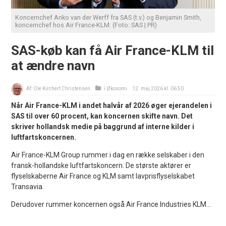
Koncernchef Anko van der Werff fra SAS (t.v.) og Benjamin Smith,
koncernchef hos Air France-KLM. (Foto: SAS | PR)
SAS-køb kan få Air France-KLM til
at ændre navn
Af:
Ole Kirchert Christensen
i
Økonomi
12. maj 2026 kl. 06:50
Når Air France-KLM i andet halvår af 2026 øger ejerandelen i
SAS til over 60 procent, kan koncernen skifte navn. Det
skriver hollandsk medie på baggrund af interne kilder i
luftfartskoncernen.
Air France-KLM Group rummer i dag en række selskaber i den
fransk-hollandske luftfartskoncern. De største aktører er
flyselskaberne Air France og KLM samt lavprisflyselskabet
Transavia.
Derudover rummer koncernen også Air France Industries KLM...