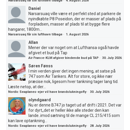
Narsarsuaq får sin lufthavn tilbage
·
4. August 2026
Daniel
Narsarsuaq ville være et perfekt sted at parkere de
nyindkøbte P8 Poseidon, der er masser af plads på
forpladsen, masser af plads til at bygge flere
hangarer, 1800m...
Narsarsuaq får sin lufthavn tilbage
·
1. August 2026
Allan
Mener der var noget om at Lufthansa også havde
afgivet et bud på Tap
Air France-KLM afgiver bindende bud på TAP
·
30. July 2026
Søren Fønss
I min verden giver det ingen mening, at satse på
747 som Air Tankers. Alt for store, og ikke nær
præcise nok, ligesom hver tankning tager lang tid.
Læste netop, at der...
Nordic Seaplanes-ejer vil have brandslukningsfly
·
30. July 2026
olyndgaard
Nu er denne B747 jo taget ud af drift i 2021. Det var
for dyrt,,det er heller ikke alle steder den kan
lande..imod sætning til de mange CL 215/415 som
kan lave optankning...
Nordic Seaplanes-ejer vil have brandslukningsfly
·
28. July 2026