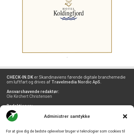
.
CHECK-IN.DK
er Skandinaviens førende digitale branchemedie
om luftfart og drives af
Travelmedia Nordic ApS.
Ansvarshavende redaktør:
Ole Kirchert Christensen
Redaktionen:
Christian Granhøj Skouboe
Henrik Baumgarten
Administrer samtykke
Danny Longhi Andreasen
Mathias Majlund Laursen
For at give dig de bedste oplevelser bruger vi teknologier som cookies til