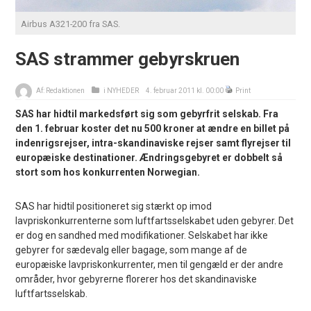
Airbus A321-200 fra SAS.
SAS strammer gebyrskruen
Af:
Redaktionen
i
NYHEDER
4. februar 2011 kl. 00:00
Print
SAS har hidtil markedsført sig som gebyrfrit selskab. Fra
den 1. februar koster det nu 500 kroner at ændre en billet på
indenrigsrejser, intra-skandinaviske rejser samt flyrejser til
europæiske destinationer. Ændringsgebyret er dobbelt så
stort som hos konkurrenten Norwegian.
SAS har hidtil positioneret sig stærkt op imod
lavpriskonkurrenterne som luftfartsselskabet uden gebyrer. Det
er dog en sandhed med modifikationer. Selskabet har ikke
gebyrer for sædevalg eller bagage, som mange af de
europæiske lavpriskonkurrenter, men til gengæld er der andre
områder, hvor gebyrerne florerer hos det skandinaviske
luftfartsselskab.