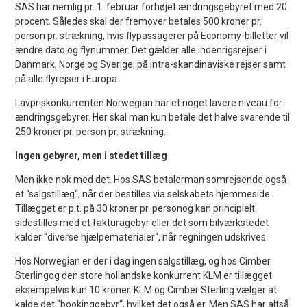
SAS har nemlig pr. 1. februar forhøjet ændringsgebyret med 20
procent. Således skal der fremover betales 500 kroner pr.
person pr. strækning, hvis flypassagerer på Economy-billetter vil
ændre dato og flynummer. Det gælder alle indenrigsrejser i
Danmark, Norge og Sverige, på intra-skandinaviske rejser samt
på alle flyrejser i Europa.
Lavpriskonkurrenten Norwegian har et noget lavere niveau for
ændringsgebyrer. Her skal man kun betale det halve svarende til
250 kroner pr. person pr. strækning.
Ingen gebyrer, men i stedet tillæg
Men ikke nok med det. Hos SAS betalerman somrejsende også
et “salgstillæg“, når der bestilles via selskabets hjemmeside.
Tillægget er p.t. på 30 kroner pr. personog kan principielt
sidestilles med et fakturagebyr eller det som bilværkstedet
kalder “diverse hjælpematerialer“, når regningen udskrives.
Hos Norwegian er der i dag ingen salgstillæg, og hos Cimber
Sterlingog den store hollandske konkurrent KLM er tillægget
eksempelvis kun 10 kroner. KLM og Cimber Sterling vælger at
kalde det “bookinggebyr“, hvilket det også er. Men SAS har altså