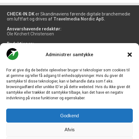
CHECK-IN.DK
er Skandinaviens førende digitale branchemedie
om luftfart og drives af
Travelmedia Nordic ApS.
Ansvarshavende redaktør:
Ole Kirchert Christensen
Redaktionen:
Christian Granhøj Skouboe
Henrik Baumgarten
Administrer samtykke
Danny Longhi Andreasen
Mathias Majlund Laursen
For at give dig de bedste oplevelser bruger vi teknologier som cookies til
Salg og jobannoncer:
at gemme og/eller få adgang til enhedsoplysninger. Hvis du giver dit
salg@travelmedianordic.com
samtykke til disse teknologier, kan vi behandle data som f.eks.
browsingadfærd eller unikke ID'er på dette websted. Hvis du ikke giver dit
samtykke eller trækker dit samtykke tilbage, kan det have en negativ
Vi tager ansvar for indholdet og er tilmeldt
indvirkning på visse funktioner og egenskaber.
Godkend
Siden er udviklet af
JHV Media Consult.
Afvis