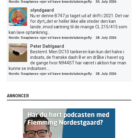
Nordic Seaplanes-ejer vil have brandslukningsfly
·
30. July 2026
olyndgaard
Nu er denne B747 jo taget ud af drift i 2021. Det var
for dyrt,,det er heller ikke alle steder den kan
lande..imod sætning til de mange CL 215/415 som
kan lave optankning...
Nordic Seaplanes-ejer vil have brandslukningsfly
·
28. July 2026
Peter Dahlgaard
Bestemt. Men DC10 tankeren kan kun det halve i
indsats, de franske dash 8 er en dråbe i havet og
de gange hvor N944ST har været i aktion har man
kunne se indsatsen....
Nordic Seaplanes-ejer vil have brandslukningsfly
·
28. July 2026
ANNONCER
.