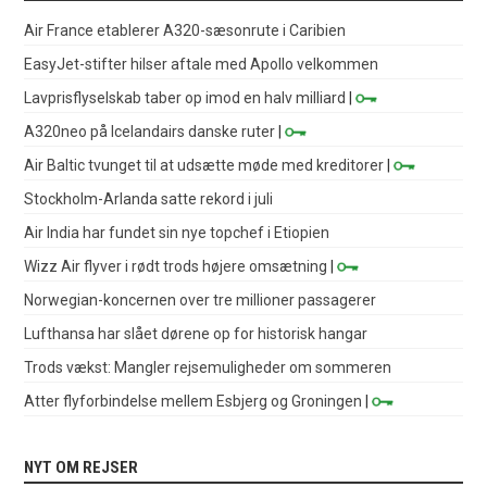
Air France etablerer A320-sæsonrute i Caribien
EasyJet-stifter hilser aftale med Apollo velkommen
Lavprisflyselskab taber op imod en halv milliard
|
A320neo på Icelandairs danske ruter
|
Air Baltic tvunget til at udsætte møde med kreditorer
|
Stockholm-Arlanda satte rekord i juli
Air India har fundet sin nye topchef i Etiopien
Wizz Air flyver i rødt trods højere omsætning
|
Norwegian-koncernen over tre millioner passagerer
Lufthansa har slået dørene op for historisk hangar
Trods vækst: Mangler rejsemuligheder om sommeren
Atter flyforbindelse mellem Esbjerg og Groningen
|
NYT OM REJSER