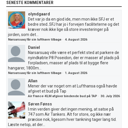
SENESTE KOMMENTARER
olyndgaard
Det var jo da en giod ide, men mon ikke SFJ er et
bedre sted..SFJ har jo i forvejen faciliteterne og det
kræver nok ikke lige så store investeringer på
jorden, som det...
Narsarsuaq får sin lufthavn tilbage
·
4. August 2026
Daniel
Narsarsuaq ville være et perfekt sted at parkere de
nyindkøbte P8 Poseidon, der er masser af plads på
forpladsen, masser af plads til at bygge flere
hangarer, 1800m...
Narsarsuaq får sin lufthavn tilbage
·
1. August 2026
Allan
Mener der var noget om at Lufthansa også havde
afgivet et bud på Tap
Air France-KLM afgiver bindende bud på TAP
·
30. July 2026
Søren Fønss
I min verden giver det ingen mening, at satse på
747 som Air Tankers. Alt for store, og ikke nær
præcise nok, ligesom hver tankning tager lang tid.
Læste netop, at der...