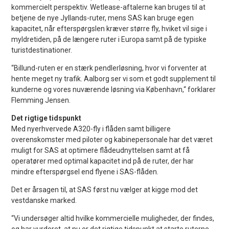
kommercielt perspektiv. Wetlease-aftalerne kan bruges til at
betjene de nye Jyllands-ruter, mens SAS kan bruge egen
kapacitet, når efterspørgslen kræver større fly, hviket vil sige i
myldretiden, på de længere ruter i Europa samt på de typiske
turistdestinationer.
“Billund-ruten er en stærk pendlerløsning, hvor vi forventer at
hente meget ny trafik. Aalborg ser vi som et godt supplement til
kunderne og vores nuværende løsning via København,“ forklarer
Flemming Jensen.
Det rigtige tidspunkt
Med nyerhvervede A320-fly i flåden samt billigere
overenskomster med piloter og kabinepersonale har det været
muligt for SAS at optimere flådeudnyttelsen samt at få
operatører med optimal kapacitet ind på de ruter, der har
mindre efterspørgsel end flyene i SAS-flåden.
Det er årsagen til, at SAS først nu vælger at kigge mod det
vestdanske marked.
“Vi undersøger altid hvilke kommercielle muligheder, der findes,
og har vurderet, at nu er det rigtige tidspunkt at starte ruterne