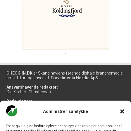
.
CHECK-IN.DK
er Skandinaviens førende digitale branchemedie
om luftfart og drives af
Travelmedia Nordic ApS.
Ansvarshavende redaktør:
Ole Kirchert Christensen
Redaktionen:
Christian Granhøj Skouboe
Henrik Baumgarten
Administrer samtykke
Danny Longhi Andreasen
Mathias Majlund Laursen
For at give dig de bedste oplevelser bruger vi teknologier som cookies til
Salg og jobannoncer: