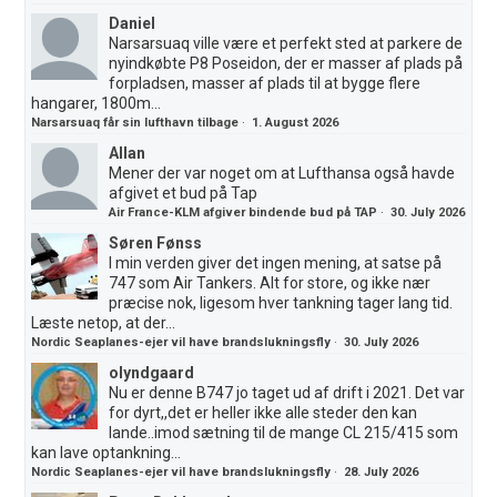
Daniel
Narsarsuaq ville være et perfekt sted at parkere de
nyindkøbte P8 Poseidon, der er masser af plads på
forpladsen, masser af plads til at bygge flere
hangarer, 1800m...
Narsarsuaq får sin lufthavn tilbage
·
1. August 2026
Allan
Mener der var noget om at Lufthansa også havde
afgivet et bud på Tap
Air France-KLM afgiver bindende bud på TAP
·
30. July 2026
Søren Fønss
I min verden giver det ingen mening, at satse på
747 som Air Tankers. Alt for store, og ikke nær
præcise nok, ligesom hver tankning tager lang tid.
Læste netop, at der...
Nordic Seaplanes-ejer vil have brandslukningsfly
·
30. July 2026
olyndgaard
Nu er denne B747 jo taget ud af drift i 2021. Det var
for dyrt,,det er heller ikke alle steder den kan
lande..imod sætning til de mange CL 215/415 som
kan lave optankning...
Nordic Seaplanes-ejer vil have brandslukningsfly
·
28. July 2026