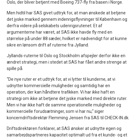
Oslo, der bliver betjent med Boeing 737-fly fra basen i Norge.
Men hidtil har SAS givet udtryk for, at man ønskede at betjene
det jyske marked gennem indenrigsflyvninger til København og
derfra videre på selskabets udenrigsrutenet. Et af
argumenterne har været, at SAS ikke havde fly med en
størrelse på under 88 sæder, hvilket er nødvendigt for at kunne
sikre en lønsom drift af ruterne fra Jylland.
Jyllands-ruterne til Oslo og Stockholm afspejler derfor ikke en
ændret strategi, men i stedet at SAS har fået andre strenge at
spille på.
“De nye ruter er et udtryk for, at vi lytter til kunderne, at vi
udnytter kommercielle muligheder og samtidig har en
operation, der kan håndtere trafikken. Vi har ikke haft en
strategi om ikke at betjene det jyske marked med direkte ruter.
Men vi har ikke haft de samme operationelle muligheder og
kommercielle forudsætninger, som vi har nu,“ siger
koncerndriftsdirektør Flemming Jensen fra SAS til CHECK-IN.dk.
Driftsdirektøren forklarer, at SAS ønsker at udnytte egen og
samarbejdspartneres kapacitet optimalt ud fra et kunde- og et