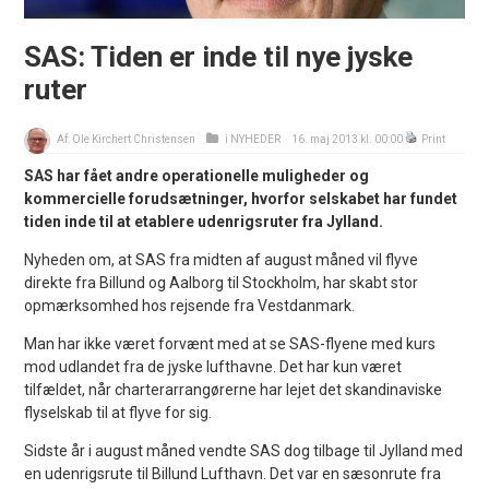
SAS: Tiden er inde til nye jyske
ruter
Af:
Ole Kirchert Christensen
i
NYHEDER
16. maj 2013 kl. 00:00
Print
SAS har fået andre operationelle muligheder og
kommercielle forudsætninger, hvorfor selskabet har fundet
tiden inde til at etablere udenrigsruter fra Jylland.
Nyheden om, at SAS fra midten af august måned vil flyve
direkte fra Billund og Aalborg til Stockholm, har skabt stor
opmærksomhed hos rejsende fra Vestdanmark.
Man har ikke været forvænt med at se SAS-flyene med kurs
mod udlandet fra de jyske lufthavne. Det har kun været
tilfældet, når charterarrangørerne har lejet det skandinaviske
flyselskab til at flyve for sig.
Sidste år i august måned vendte SAS dog tilbage til Jylland med
en udenrigsrute til Billund Lufthavn. Det var en sæsonrute fra