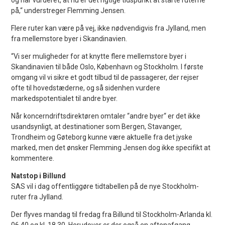
på,“ understreger Flemming Jensen.
Flere ruter kan være på vej, ikke nødvendigvis fra Jylland, men
fra mellemstore byer i Skandinavien.
“Vi ser muligheder for at knytte flere mellemstore byer i
Skandinavien til både Oslo, København og Stockholm. I første
omgang vil vi sikre et godt tilbud til de passagerer, der rejser
ofte til hovedstæderne, og så sidenhen vurdere
markedspotentialet til andre byer.
Når koncerndriftsdirektøren omtaler “andre byer“ er det ikke
usandsynligt, at destinationer som Bergen, Stavanger,
Trondheim og Gøteborg kunne være aktuelle fra det jyske
marked, men det ønsker Flemming Jensen dog ikke specifikt at
kommentere.
Natstop i Billund
SAS vil i dag offentliggøre tidtabellen på de nye Stockholm-
ruter fra Jylland.
Der flyves mandag til fredag fra Billund til Stockholm-Arlanda kl.
06.40 og kl. 18.30. Herudover er der også en aftenafgang