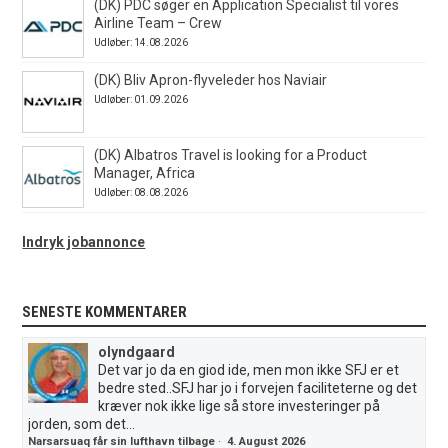
(DK) PDC søger en Application Specialist til vores
Airline Team – Crew
Udløber: 14.08.2026
(DK) Bliv Apron-flyveleder hos Naviair
Udløber: 01.09.2026
(DK) Albatros Travel is looking for a Product
Manager, Africa
Udløber: 08.08.2026
Indryk jobannonce
SENESTE KOMMENTARER
olyndgaard
Det var jo da en giod ide, men mon ikke SFJ er et
bedre sted..SFJ har jo i forvejen faciliteterne og det
kræver nok ikke lige så store investeringer på
jorden, som det...
Narsarsuaq får sin lufthavn tilbage
·
4. August 2026