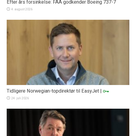
Efter års forsinkelse: FAA godkender Boeing 737-7
4. august 2026
Tidligere Norwegian-topdirektør til EasyJet
|
24. juli 2026