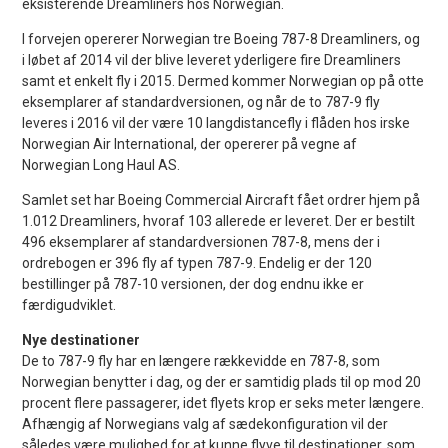
eksisterende Dreamliners hos Norwegian.
I forvejen opererer Norwegian tre Boeing 787-8 Dreamliners, og
i løbet af 2014 vil der blive leveret yderligere fire Dreamliners
samt et enkelt fly i 2015. Dermed kommer Norwegian op på otte
eksemplarer af standardversionen, og når de to 787-9 fly
leveres i 2016 vil der være 10 langdistancefly i flåden hos irske
Norwegian Air International, der opererer på vegne af
Norwegian Long Haul AS.
Samlet set har Boeing Commercial Aircraft fået ordrer hjem på
1.012 Dreamliners, hvoraf 103 allerede er leveret. Der er bestilt
496 eksemplarer af standardversionen 787-8, mens der i
ordrebogen er 396 fly af typen 787-9. Endelig er der 120
bestillinger på 787-10 versionen, der dog endnu ikke er
færdigudviklet.
Nye destinationer
De to 787-9 fly har en længere rækkevidde en 787-8, som
Norwegian benytter i dag, og der er samtidig plads til op mod 20
procent flere passagerer, idet flyets krop er seks meter længere.
Afhængig af Norwegians valg af sædekonfiguration vil der
således være mulighed for at kunne flyve til destinationer, som