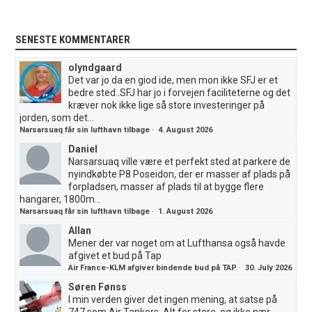
SENESTE KOMMENTARER
olyndgaard
Det var jo da en giod ide, men mon ikke SFJ er et
bedre sted..SFJ har jo i forvejen faciliteterne og det
kræver nok ikke lige så store investeringer på
jorden, som det...
Narsarsuaq får sin lufthavn tilbage
·
4. August 2026
Daniel
Narsarsuaq ville være et perfekt sted at parkere de
nyindkøbte P8 Poseidon, der er masser af plads på
forpladsen, masser af plads til at bygge flere
hangarer, 1800m...
Narsarsuaq får sin lufthavn tilbage
·
1. August 2026
Allan
Mener der var noget om at Lufthansa også havde
afgivet et bud på Tap
Air France-KLM afgiver bindende bud på TAP
·
30. July 2026
Søren Fønss
I min verden giver det ingen mening, at satse på
747 som Air Tankers. Alt for store, og ikke nær