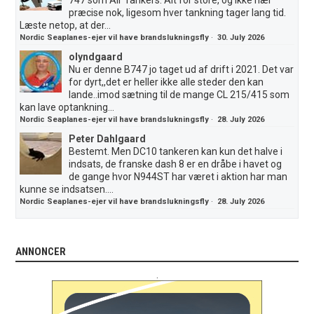
præcise nok, ligesom hver tankning tager lang tid.
Læste netop, at der...
Nordic Seaplanes-ejer vil have brandslukningsfly
·
30. July 2026
olyndgaard
Nu er denne B747 jo taget ud af drift i 2021. Det var
for dyrt,,det er heller ikke alle steder den kan
lande..imod sætning til de mange CL 215/415 som
kan lave optankning...
Nordic Seaplanes-ejer vil have brandslukningsfly
·
28. July 2026
Peter Dahlgaard
Bestemt. Men DC10 tankeren kan kun det halve i
indsats, de franske dash 8 er en dråbe i havet og
de gange hvor N944ST har været i aktion har man
kunne se indsatsen....
Nordic Seaplanes-ejer vil have brandslukningsfly
·
28. July 2026
ANNONCER
.