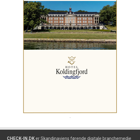
.
CHECK-IN.DK
er Skandinaviens førende digitale branchemedie