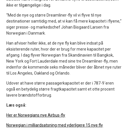
ikke er tilgængelige i dag.
“Med de nye og større Dreamliner-fly vil vi flyve til nye
destinationer samtidig med, at vi kan få mere kapacitet i flyene,“
siger presse- og markedschef Johan Bisgaard Larsen fra
Norwegian i Danmark.
Han afviser heller ikke, at de nye fly kan blive indsat på
eksisterende ruter, hvor der er brug for mere kapacitet per
afgang. I dag flyver Norwegian fra Skandinavien til Bangkok,
New York og Fort Lauderdale med sine tre Dreamliner-fly, men
indenfor de kommende seks måneder bliver der åbnet nye ruter
til Los Angeles, Oakland og Orlando.
Udover at have større passagerkapacitet er der i 787-9´eren
også en betydelig større fragtkapacitet samt et otte procent
lavere brændstofforbrug.
Læs også:
Her er Norwegians nye Airbus-fly
Norwegian i milliardsatsning med yderligere 15 nye fly