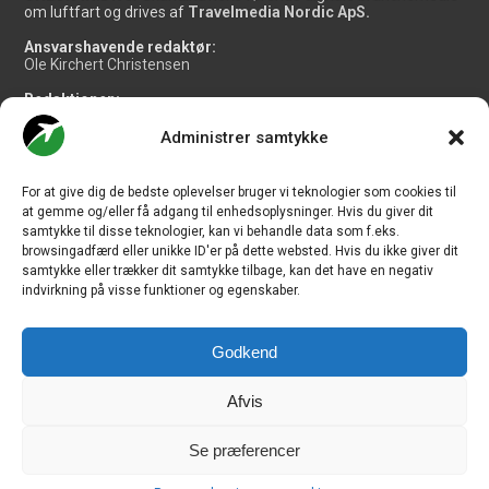
om luftfart og drives af
Travelmedia Nordic ApS.
Ansvarshavende redaktør:
Ole Kirchert Christensen
Redaktionen:
Christian Granhøj Skouboe
Henrik Baumgarten
Administrer samtykke
Danny Longhi Andreasen
Mathias Majlund Laursen
For at give dig de bedste oplevelser bruger vi teknologier som cookies til
Salg og jobannoncer:
at gemme og/eller få adgang til enhedsoplysninger. Hvis du giver dit
salg@travelmedianordic.com
samtykke til disse teknologier, kan vi behandle data som f.eks.
browsingadfærd eller unikke ID'er på dette websted. Hvis du ikke giver dit
samtykke eller trækker dit samtykke tilbage, kan det have en negativ
Vi tager ansvar for indholdet og er tilmeldt
indvirkning på visse funktioner og egenskaber.
Godkend
Siden er udviklet af
JHV Media Consult.
Afvis
Se præferencer
Travelmedia Nordic ApS | Majsmarken 1 | DK-9500 Hobro | Denmark |