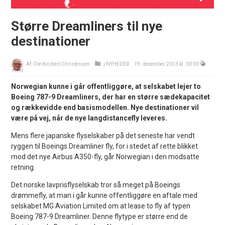
Større Dreamliners til nye
destinationer
Af:
Ole Kirchert Christensen
i
NYHEDER
19. december 2013 kl. 00:00
Print
Norwegian kunne i går offentliggøre, at selskabet lejer to
Boeing 787-9 Dreamliners, der har en større sædekapacitet
og rækkevidde end basismodellen. Nye destinationer vil
være på vej, når de nye langdistancefly leveres.
Mens flere japanske flyselskaber på det seneste har vendt
ryggen til Boeings Dreamliner fly, for i stedet af rette blikket
mod det nye Airbus A350-fly, går Norwegian i den modsatte
retning.
Det norske lavprisflyselskab tror så meget på Boeings
drømmefly, at man i går kunne offentliggøre en aftale med
selskabet MG Aviation Limited om at lease to fly af typen
Boeing 787-9 Dreamliner. Denne flytype er større end de