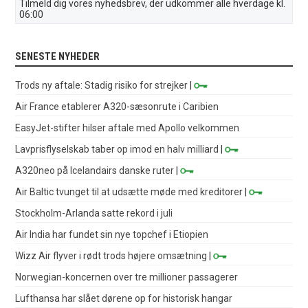
Tilmeld dig vores nyhedsbrev, der udkommer alle hverdage kl.
06:00
SENESTE NYHEDER
Trods ny aftale: Stadig risiko for strejker
|
Air France etablerer A320-sæsonrute i Caribien
EasyJet-stifter hilser aftale med Apollo velkommen
Lavprisflyselskab taber op imod en halv milliard
|
A320neo på Icelandairs danske ruter
|
Air Baltic tvunget til at udsætte møde med kreditorer
|
Stockholm-Arlanda satte rekord i juli
Air India har fundet sin nye topchef i Etiopien
Wizz Air flyver i rødt trods højere omsætning
|
Norwegian-koncernen over tre millioner passagerer
Lufthansa har slået dørene op for historisk hangar