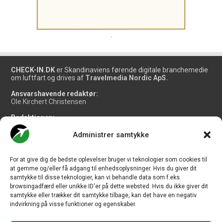
.
CHECK-IN.DK
er Skandinaviens førende digitale branchemedie
om luftfart og drives af
Travelmedia Nordic ApS.
Ansvarshavende redaktør:
Ole Kirchert Christensen
Redaktionen:
Christian Granhøj Skouboe
Henrik Baumgarten
Administrer samtykke
Danny Longhi Andreasen
Mathias Majlund Laursen
For at give dig de bedste oplevelser bruger vi teknologier som cookies til
Salg og jobannoncer:
at gemme og/eller få adgang til enhedsoplysninger. Hvis du giver dit
salg@travelmedianordic.com
samtykke til disse teknologier, kan vi behandle data som f.eks.
browsingadfærd eller unikke ID'er på dette websted. Hvis du ikke giver dit
samtykke eller trækker dit samtykke tilbage, kan det have en negativ
Vi tager ansvar for indholdet og er tilmeldt
indvirkning på visse funktioner og egenskaber.