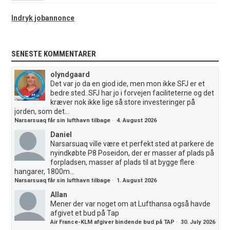
Indryk jobannonce
SENESTE KOMMENTARER
olyndgaard
Det var jo da en giod ide, men mon ikke SFJ er et
bedre sted..SFJ har jo i forvejen faciliteterne og det
kræver nok ikke lige så store investeringer på
jorden, som det...
Narsarsuaq får sin lufthavn tilbage
·
4. August 2026
Daniel
Narsarsuaq ville være et perfekt sted at parkere de
nyindkøbte P8 Poseidon, der er masser af plads på
forpladsen, masser af plads til at bygge flere
hangarer, 1800m...
Narsarsuaq får sin lufthavn tilbage
·
1. August 2026
Allan
Mener der var noget om at Lufthansa også havde
afgivet et bud på Tap
Air France-KLM afgiver bindende bud på TAP
·
30. July 2026