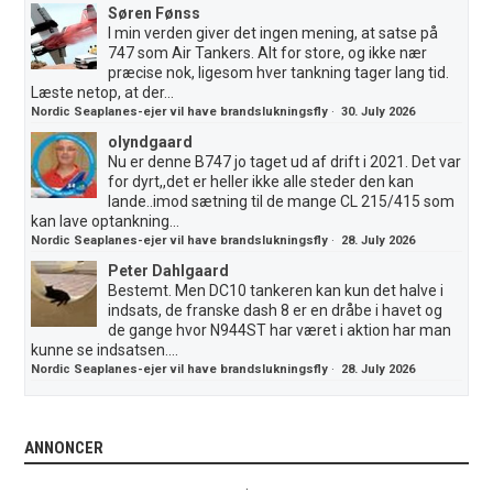
Søren Fønss
I min verden giver det ingen mening, at satse på
747 som Air Tankers. Alt for store, og ikke nær
præcise nok, ligesom hver tankning tager lang tid.
Læste netop, at der...
Nordic Seaplanes-ejer vil have brandslukningsfly
·
30. July 2026
olyndgaard
Nu er denne B747 jo taget ud af drift i 2021. Det var
for dyrt,,det er heller ikke alle steder den kan
lande..imod sætning til de mange CL 215/415 som
kan lave optankning...
Nordic Seaplanes-ejer vil have brandslukningsfly
·
28. July 2026
Peter Dahlgaard
Bestemt. Men DC10 tankeren kan kun det halve i
indsats, de franske dash 8 er en dråbe i havet og
de gange hvor N944ST har været i aktion har man
kunne se indsatsen....
Nordic Seaplanes-ejer vil have brandslukningsfly
·
28. July 2026
ANNONCER
.