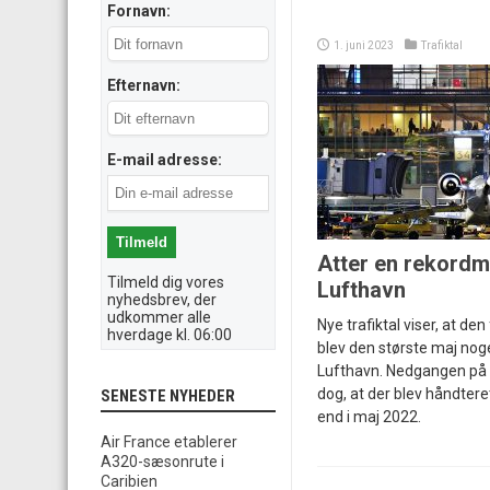
Fornavn:
1. juni 2023
Trafiktal
Efternavn:
E-mail adresse:
Atter en rekordm
Tilmeld dig vores
Lufthavn
nyhedsbrev, der
udkommer alle
Nye trafiktal viser, at 
hverdage kl. 06:00
blev den største maj noge
Lufthavn. Nedgangen på
dog, at der blev håndte
SENESTE NYHEDER
end i maj 2022.
Air France etablerer
A320-sæsonrute i
Caribien