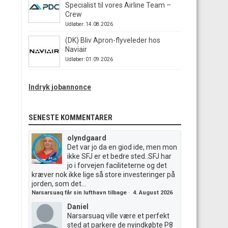
Specialist til vores Airline Team –
Crew
Udløber: 14.08.2026
(DK) Bliv Apron-flyveleder hos
Naviair
Udløber: 01.09.2026
Indryk jobannonce
SENESTE KOMMENTARER
olyndgaard
Det var jo da en giod ide, men mon
ikke SFJ er et bedre sted..SFJ har
jo i forvejen faciliteterne og det
kræver nok ikke lige så store investeringer på
jorden, som det...
Narsarsuaq får sin lufthavn tilbage
·
4. August 2026
Daniel
Narsarsuaq ville være et perfekt
sted at parkere de nyindkøbte P8