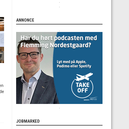
.
.
ANNONCE
.
en
 de
.
JOBMARKED