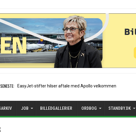
SENESTE:
Air France etablerer A320-
SARKIV
JOB
BILLEDGALLERIER
ORDBOG
STANDBY.DK
K