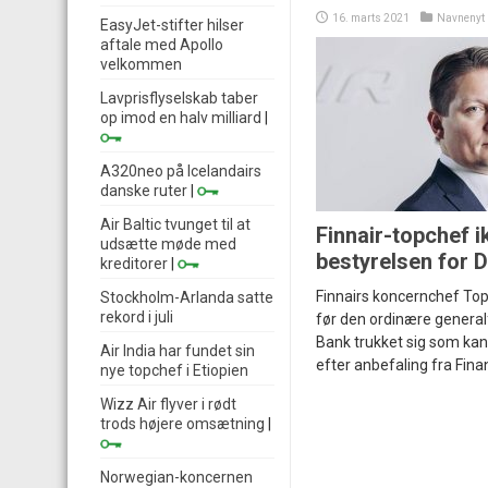
16. marts 2021
Navnenyt
EasyJet-stifter hilser
aftale med Apollo
velkommen
Lavprisflyselskab taber
op imod en halv milliard
|
A320neo på Icelandairs
danske ruter
|
Air Baltic tvunget til at
Finnair-topchef i
udsætte møde med
bestyrelsen for 
kreditorer
|
Finnairs koncernchef Top
Stockholm-Arlanda satte
rekord i juli
før den ordinære general
Bank trukket sig som kand
Air India har fundet sin
efter anbefaling fra Finan
nye topchef i Etiopien
Wizz Air flyver i rødt
trods højere omsætning
|
Norwegian-koncernen