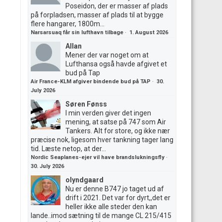
Poseidon, der er masser af plads
på forpladsen, masser af plads til at bygge
flere hangarer, 1800m...
Narsarsuaq får sin lufthavn tilbage
·
1. August 2026
Allan
Mener der var noget om at
Lufthansa også havde afgivet et
bud på Tap
Air France-KLM afgiver bindende bud på TAP
·
30.
July 2026
Søren Fønss
I min verden giver det ingen
mening, at satse på 747 som Air
Tankers. Alt for store, og ikke nær
præcise nok, ligesom hver tankning tager lang
tid. Læste netop, at der...
Nordic Seaplanes-ejer vil have brandslukningsfly
·
30. July 2026
olyndgaard
Nu er denne B747 jo taget ud af
drift i 2021. Det var for dyrt,,det er
heller ikke alle steder den kan
lande..imod sætning til de mange CL 215/415