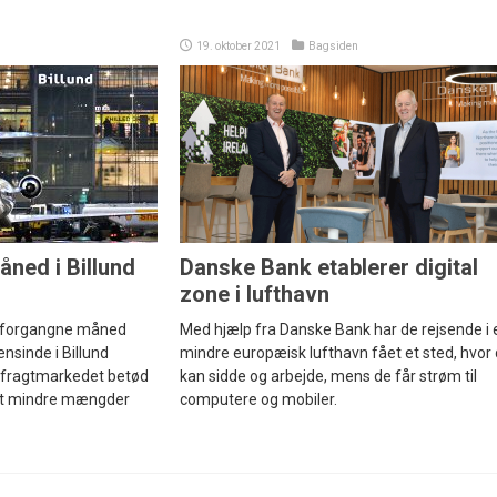
19. oktober 2021
Bagsiden
åned i Billund
Danske Bank etablerer digital
zone i lufthavn
den forgangne måned
Med hjælp fra Danske Bank har de rejsende i 
nsinde i Billund
mindre europæisk lufthavn fået et sted, hvor
 fragtmarkedet betød
kan sidde og arbejde, mens de får strøm til
ret mindre mængder
computere og mobiler.