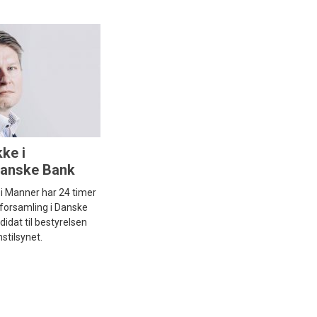
kke i
Danske Bank
i Manner har 24 timer
forsamling i Danske
idat til bestyrelsen
stilsynet.