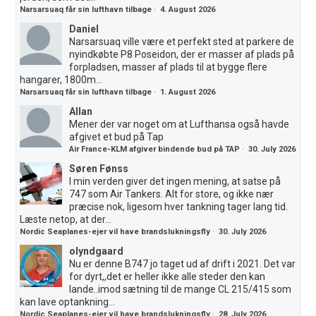
Narsarsuaq får sin lufthavn tilbage
·
4. August 2026
Daniel
Narsarsuaq ville være et perfekt sted at parkere de
nyindkøbte P8 Poseidon, der er masser af plads på
forpladsen, masser af plads til at bygge flere
hangarer, 1800m...
Narsarsuaq får sin lufthavn tilbage
·
1. August 2026
Allan
Mener der var noget om at Lufthansa også havde
afgivet et bud på Tap
Air France-KLM afgiver bindende bud på TAP
·
30. July 2026
Søren Fønss
I min verden giver det ingen mening, at satse på
747 som Air Tankers. Alt for store, og ikke nær
præcise nok, ligesom hver tankning tager lang tid.
Læste netop, at der...
Nordic Seaplanes-ejer vil have brandslukningsfly
·
30. July 2026
olyndgaard
Nu er denne B747 jo taget ud af drift i 2021. Det var
for dyrt,,det er heller ikke alle steder den kan
lande..imod sætning til de mange CL 215/415 som
kan lave optankning...
Nordic Seaplanes-ejer vil have brandslukningsfly
·
28. July 2026