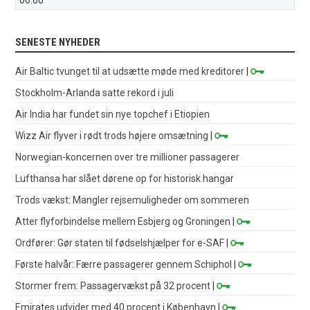
SENESTE NYHEDER
Air Baltic tvunget til at udsætte møde med kreditorer
|
Stockholm-Arlanda satte rekord i juli
Air India har fundet sin nye topchef i Etiopien
Wizz Air flyver i rødt trods højere omsætning
|
Norwegian-koncernen over tre millioner passagerer
Lufthansa har slået dørene op for historisk hangar
Trods vækst: Mangler rejsemuligheder om sommeren
Atter flyforbindelse mellem Esbjerg og Groningen
|
Ordfører: Gør staten til fødselshjælper for e-SAF
|
Første halvår: Færre passagerer gennem Schiphol
|
Stormer frem: Passagervækst på 32 procent
|
Emirates udvider med 40 procent i København
|