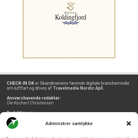
.
CHECK-IN.DK
er Skandinaviens førende digitale branchemedie
om luftfart og drives af
Travelmedia Nordic ApS.
Ansvarshavende redaktør:
Ole Kirchert Christensen
Redaktionen:
Christian Granhøj Skouboe
Henrik Baumgarten
Administrer samtykke
Danny Longhi Andreasen
Mathias Majlund Laursen