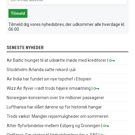
Tilmeld dig vores nyhedsbrev, der udkommer alle hverdage kl.
06:00
SENESTE NYHEDER
Air Baltic tvunget til at udsætte møde med kreditorer
|
Stockholm-Arlanda satte rekord i juli
Air India har fundet sin nye topchef i Etiopien
Wizz Air flyver i rødt trods højere omsætning
|
Norwegian-koncernen over tre millioner passagerer
Lufthansa har slået dørene op for historisk hangar
Trods vækst: Mangler rejsemuligheder om sommeren
Atter flyforbindelse mellem Esbjerg og Groningen
|
Ordfører: Gør staten til fødselshjælper for e-SAF
|