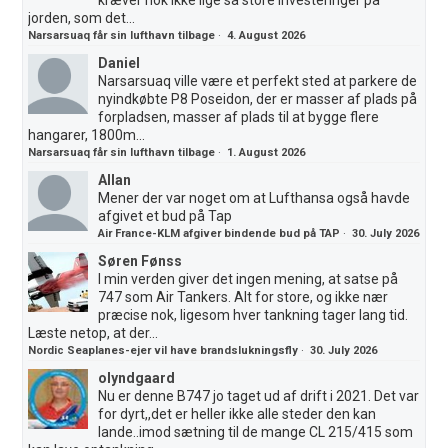
jorden, som det...
Narsarsuaq får sin lufthavn tilbage
·
4. August 2026
Daniel
Narsarsuaq ville være et perfekt sted at parkere de
nyindkøbte P8 Poseidon, der er masser af plads på
forpladsen, masser af plads til at bygge flere
hangarer, 1800m...
Narsarsuaq får sin lufthavn tilbage
·
1. August 2026
Allan
Mener der var noget om at Lufthansa også havde
afgivet et bud på Tap
Air France-KLM afgiver bindende bud på TAP
·
30. July 2026
Søren Fønss
I min verden giver det ingen mening, at satse på
747 som Air Tankers. Alt for store, og ikke nær
præcise nok, ligesom hver tankning tager lang tid.
Læste netop, at der...
Nordic Seaplanes-ejer vil have brandslukningsfly
·
30. July 2026
olyndgaard
Nu er denne B747 jo taget ud af drift i 2021. Det var
for dyrt,,det er heller ikke alle steder den kan
lande..imod sætning til de mange CL 215/415 som