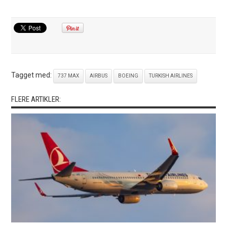
Tagget med:
737 MAX
AIRBUS
BOEING
TURKISH AIRLINES
FLERE ARTIKLER: