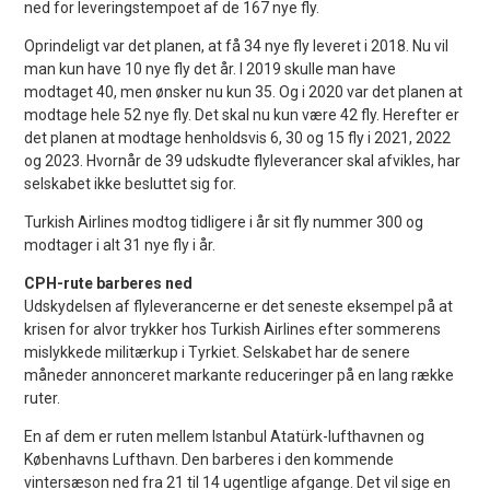
ned for leveringstempoet af de 167 nye fly.
Oprindeligt var det planen, at få 34 nye fly leveret i 2018. Nu vil
man kun have 10 nye fly det år. I 2019 skulle man have
modtaget 40, men ønsker nu kun 35. Og i 2020 var det planen at
modtage hele 52 nye fly. Det skal nu kun være 42 fly. Herefter er
det planen at modtage henholdsvis 6, 30 og 15 fly i 2021, 2022
og 2023. Hvornår de 39 udskudte flyleverancer skal afvikles, har
selskabet ikke besluttet sig for.
Turkish Airlines modtog tidligere i år sit fly nummer 300 og
modtager i alt 31 nye fly i år.
CPH-rute barberes ned
Udskydelsen af flyleverancerne er det seneste eksempel på at
krisen for alvor trykker hos Turkish Airlines efter sommerens
mislykkede militærkup i Tyrkiet. Selskabet har de senere
måneder annonceret markante reduceringer på en lang række
ruter.
En af dem er ruten mellem Istanbul Atatürk-lufthavnen og
Københavns Lufthavn. Den barberes i den kommende
vintersæson ned fra 21 til 14 ugentlige afgange. Det vil sige en