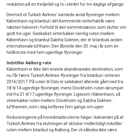
reduktion på en tredjedel og to i stedet for tre daglige afgange.
Dermed vil Turkish Airlines’ samlede antal flyvninger mellem
København og Istanbul i det kommende vinterhalvår være
næsten halveret i forhold til den sommersæson, som slutter om
godt tre uger. Selskabet vinterlukker nemlig ruten mellem
København og Istanbul Sabiha Gokhen, der er Istanbuls anden
internationale lufthavn. Den åbnede den 30. maj i år som en
helårsrute med fem ugentlige flyvninger.
Indstiller Aalborg-rute
København er ikke den eneste skandinaviske destination, som
nu får færre Turkish Airlines-flyvninger fra Istanbul i vinteren
2016/2017. På ruten til Oslo er selskabet allerede gået ned fra
18 til 14 ugentlige flyvninger, mens Stockholm-ruten skrumper
ind fra 21 til 17 ugentlige flyvninger. Ligesom i København, så
vinterlukker ruten mellem Stockholm og Sabiha Gokhen-
lufthavnen, som i dag beflyves fem gange om ugen.
Reduceringerne på hovedstadsruterne følger i kølvandet på at
Turkish Airlines fra slutningen af oktober midlertidigt indstiller
ruten mellem Istanbul og Aalborg. Der vil således ikke være