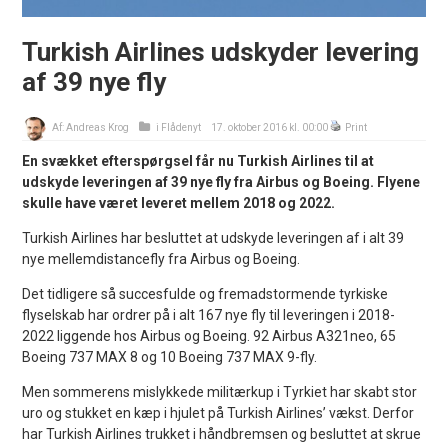
Turkish Airlines udskyder levering
af 39 nye fly
Af:
Andreas Krog
i
Flådenyt
17. oktober 2016 kl. 00:00
Print
En svækket efterspørgsel får nu Turkish Airlines til at
udskyde leveringen af 39 nye fly fra Airbus og Boeing. Flyene
skulle have været leveret mellem 2018 og 2022.
Turkish Airlines har besluttet at udskyde leveringen af i alt 39
nye mellemdistancefly fra Airbus og Boeing.
Det tidligere så succesfulde og fremadstormende tyrkiske
flyselskab har ordrer på i alt 167 nye fly til leveringen i 2018-
2022 liggende hos Airbus og Boeing. 92 Airbus A321neo, 65
Boeing 737 MAX 8 og 10 Boeing 737 MAX 9-fly.
Men sommerens mislykkede militærkup i Tyrkiet har skabt stor
uro og stukket en kæp i hjulet på Turkish Airlines’ vækst. Derfor
har Turkish Airlines trukket i håndbremsen og besluttet at skrue