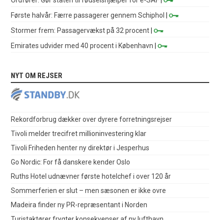
Første halvår: Færre passagerer gennem Schiphol
|
Stormer frem: Passagervækst på 32 procent
|
Emirates udvider med 40 procent i København
|
NYT OM REJSER
Rekordforbrug dækker over dyrere forretningsrejser
Tivoli melder trecifret millioninvestering klar
Tivoli Friheden henter ny direktør i Jesperhus
Go Nordic: For få danskere kender Oslo
Ruths Hotel udnævner første hotelchef i over 120 år
Sommerferien er slut – men sæsonen er ikke ovre
Madeira finder ny PR-repræsentant i Norden
Turistaktører frygter konsekvenser af ny lufthavn