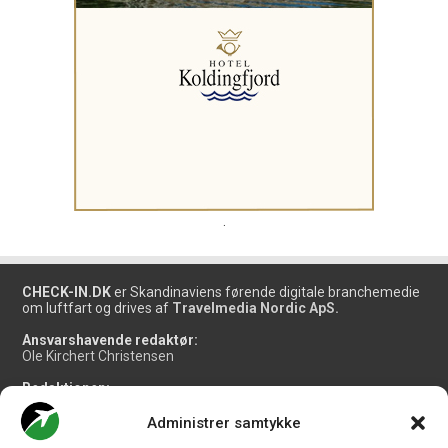
.
CHECK-IN.DK
er Skandinaviens førende digitale branchemedie
om luftfart og drives af
Travelmedia Nordic ApS.
Ansvarshavende redaktør:
Ole Kirchert Christensen
Redaktionen:
Christian Granhøj Skouboe
Henrik Baumgarten
Administrer samtykke
Danny Longhi Andreasen