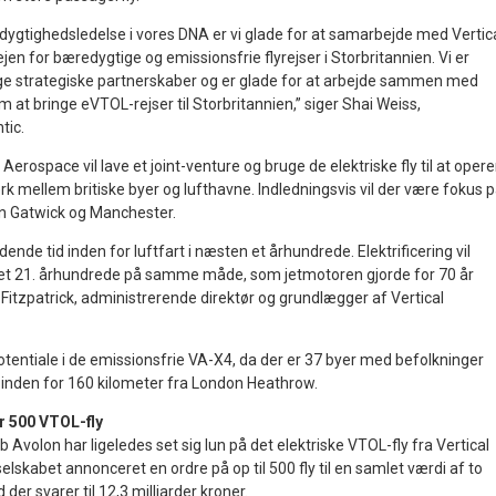
ygtighedsledelse i vores DNA er vi glade for at samarbejde med Vertic
n for bæredygtige og emissionsfrie flyrejser i Storbritannien. Vi er
ige strategiske partnerskaber og er glade for at arbejde sammen med
m at bringe eVTOL-rejser til Storbritannien,” siger Shai Weiss,
tic.
l Aerospace vil lave et joint-venture og bruge de elektriske fly til at oper
k mellem britiske byer og lufthavne. Indledningsvis vil der være fokus 
n Gatwick og Manchester.
nde tid inden for luftfart i næsten et århundrede. Elektrificering vil
 det 21. århundrede på samme måde, som jetmotoren gjorde for 70 år
Fitzpatrick, administrerende direktør og grundlægger af Vertical
 potentiale i de emissionsfrie VA-X4, da der er 37 byer med befolkninger
inden for 160 kilometer fra London Heathrow.
r 500 VTOL-fly
b Avolon har ligeledes set sig lun på det elektriske VTOL-fly fra Vertical
lskabet annonceret en ordre på op til 500 fly til en samlet værdi af to
d der svarer til 12,3 milliarder kroner.