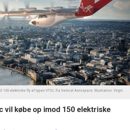
til 150 elektriske fly af typen VTOL fra Vertical Aerospace. Illustration: Virgin
ic vil købe op imod 150 elektriske