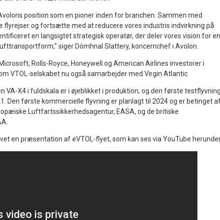
Avolons position som en pioner inden for branchen. Sammen med
ere flyrejser og fortsætte med at reducere vores industris indvirkning på
identificeret en langsigtet strategisk operatør, der deler vores vision for e
ufttransportform,” siger Dómhnal Slattery, koncernchef i Avolon.
rosoft, Rolls-Royce, Honeywell og American Airlines investorer i
som VTOL-selskabet nu også samarbejder med Virgin Atlantic.
 VA-X4 i fuldskala er i øjeblikket i produktion, og den første testflyvnin
21. Den første kommercielle flyvning er planlagt til 2024 og er betinget a
uropæiske Luftfartssikkerhedsagentur, EASA, og de britiske
AA.
avet en præsentation af eVTOL-flyet, som kan ses via YouTube herunder