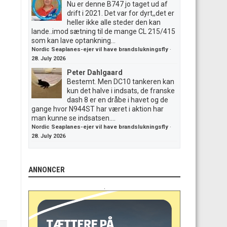
Nu er denne B747 jo taget ud af
drift i 2021. Det var for dyrt,,det er
heller ikke alle steder den kan
lande..imod sætning til de mange CL 215/415
som kan lave optankning...
Nordic Seaplanes-ejer vil have brandslukningsfly
·
28. July 2026
Peter Dahlgaard
Bestemt. Men DC10 tankeren kan
kun det halve i indsats, de franske
dash 8 er en dråbe i havet og de
gange hvor N944ST har været i aktion har
man kunne se indsatsen....
Nordic Seaplanes-ejer vil have brandslukningsfly
·
28. July 2026
ANNONCER
.