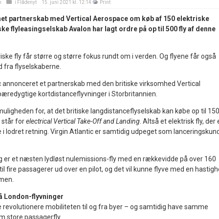
n
i
Flådenyt
15. juni 2021 kl. 12:14
Print
gået partnerskab med Vertical Aerospace om køb af 150 elektriske
ske flyleasingselskab Avalon har lagt ordre på op til 500 fly af denne
iske fly får større og større fokus rundt om i verden. Og flyene får også
fra flyselskaberne.
ic annonceret et partnerskab med den britiske virksomhed Vertical
redygtige kortdistanceflyvninger i Storbritannien.
ligheden for, at det britiske langdistanceflyselskab kan købe op til 15
 står for
electrical Vertical Take-Off and Landing
. Altså et elektrisk fly, der 
nde i lodret retning. Virgin Atlantic er samtidig udpeget som lanceringskun
g er et næsten lydløst nulemissions-fly med en rækkevidde på over 160
 til fire passagerer ud over en pilot, og det vil kunne flyve med en hastig
imen.
å London-flyvninger
 revolutionere mobiliteten til og fra byer – og samtidig have samme
m store passagerfly.