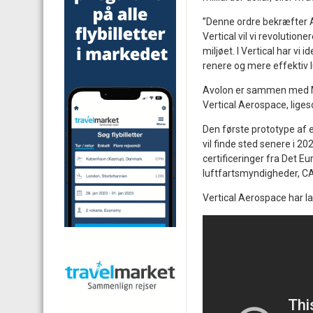
”Denne ordre bekræfter 
Vertical vil vi revolution
miljøet. I Vertical har vi 
renere og mere effektiv l
Avolon er sammen med Mic
Vertical Aerospace, lige
Den første prototype af en
vil finde sted senere i 20
certificeringer fra Det E
luftfartsmyndigheder, C
Vertical Aerospace har l