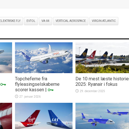
ELEKTRISKE FLY
EVTOL
VA-X4
VERTICAL AEROSPACE
VIRGIN ATLANTIC
Topcheferne fra
De 10 mest læste historier
|
flyleasingselskaberne
2025: Ryanair i fokus
scorer kassen
|
29. december 2025
27. januar 2026