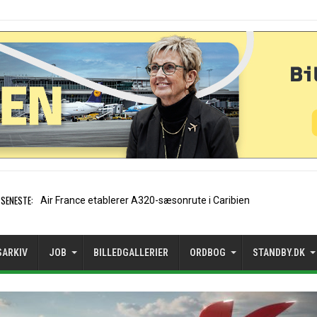
SENESTE:
EasyJet-stifter hilser aftale
SARKIV
JOB
BILLEDGALLERIER
ORDBOG
STANDBY.DK