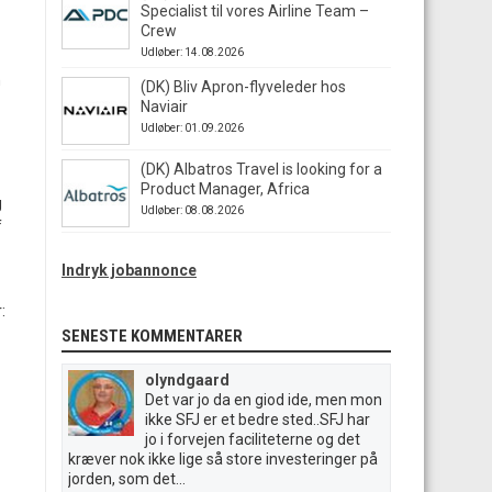
Specialist til vores Airline Team –
Crew
Udløber: 14.08.2026
n
(DK) Bliv Apron-flyveleder hos
Naviair
Udløber: 01.09.2026
(DK) Albatros Travel is looking for a
Product Manager, Africa
g
Udløber: 08.08.2026
f
Indryk jobannonce
:
SENESTE KOMMENTARER
olyndgaard
Det var jo da en giod ide, men mon
ikke SFJ er et bedre sted..SFJ har
jo i forvejen faciliteterne og det
kræver nok ikke lige så store investeringer på
jorden, som det...