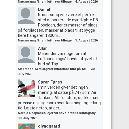
Narsarsuaq får sin lufthavn tilbage
·
4. August 2026
Daniel
Narsarsuaq ville være et perfekt
sted at parkere de nyindkøbte P8
Poseidon, der er masser af plads
på forpladsen, masser af plads til at bygge
flere hangarer, 1800m...
Narsarsuaq får sin lufthavn tilbage
·
1. August 2026
Allan
Mener der var noget om at
Lufthansa også havde afgivet et
bud på Tap
Air France-KLM afgiver bindende bud på TAP
·
30.
July 2026
Søren Fønss
I min verden giver det ingen
mening, at satse på 747 som Air
Tankers. Alt for store, og ikke nær
præcise nok, ligesom hver tankning tager lang
tid. Læste netop, at der...
Nordic Seaplanes-ejer vil have brandslukningsfly
·
30. July 2026
olyndgaard