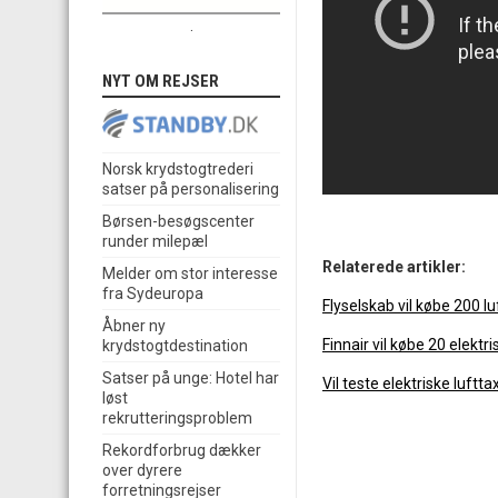
.
NYT OM REJSER
Norsk krydstogtrederi
satser på personalisering
Børsen-besøgscenter
runder milepæl
Relaterede artikler:
Melder om stor interesse
fra Sydeuropa
Flyselskab vil købe 200 lu
Åbner ny
Finnair vil købe 20 elektri
krydstogtdestination
Satser på unge: Hotel har
Vil teste elektriske luftt
løst
rekrutteringsproblem
Rekordforbrug dækker
over dyrere
forretningsrejser