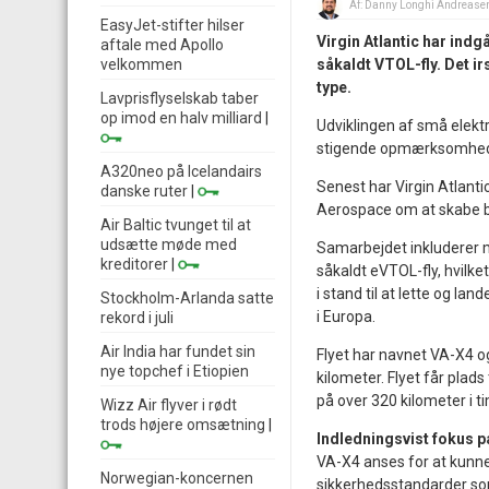
Af:
Danny Longhi Andrease
EasyJet-stifter hilser
Virgin Atlantic har ind
aftale med Apollo
velkommen
såkaldt VTOL-fly. Det ir
type.
Lavprisflyselskab taber
op imod en halv milliard
|
Udviklingen af små elektr
stigende opmærksomhed 
A320neo på Icelandairs
Senest har Virgin Atlant
danske ruter
|
Aerospace om at skabe bæ
Air Baltic tvunget til at
udsætte møde med
Samarbejdet inkluderer mu
kreditorer
|
såkaldt eVTOL-fly, hvilket
i stand til at lette og la
Stockholm-Arlanda satte
i Europa.
rekord i juli
Air India har fundet sin
Flyet har navnet VA-X4 o
nye topchef i Etiopien
kilometer. Flyet får plads
på over 320 kilometer i t
Wizz Air flyver i rødt
trods højere omsætning
|
Indledningsvist fokus p
VA-X4 anses for at kunne
Norwegian-koncernen
sikkerhedsstandarder so