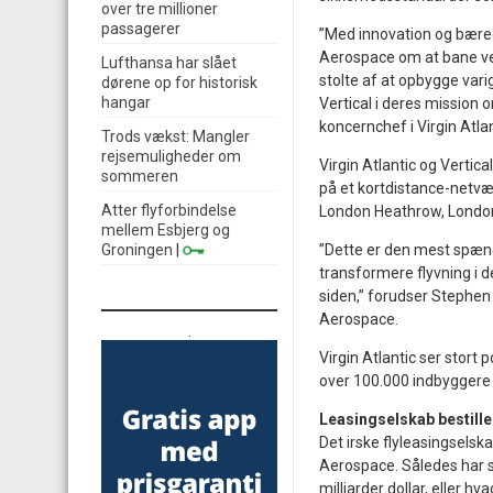
over tre millioner
passagerer
”Med innovation og bæred
Aerospace om at bane veje
Lufthansa har slået
stolte af at opbygge var
dørene op for historisk
hangar
Vertical i deres mission o
koncernchef i Virgin Atlan
Trods vækst: Mangler
rejsemuligheder om
Virgin Atlantic og Vertica
sommeren
på et kortdistance-netvær
Atter flyforbindelse
London Heathrow, Londo
mellem Esbjerg og
Groningen
|
”Dette er den mest spænde
transformere flyvning i
siden,” forudser Stephen 
Aerospace.
.
Virgin Atlantic ser stort
over 100.000 indbyggere 
Leasingselskab bestille
Det irske flyleasingselska
Aerospace. Således har se
milliarder dollar, eller hva