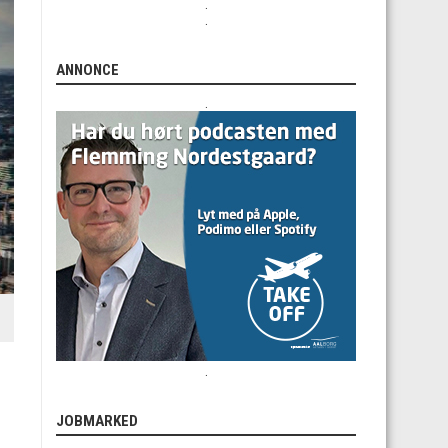
.
.
ANNONCE
.
.
JOBMARKED