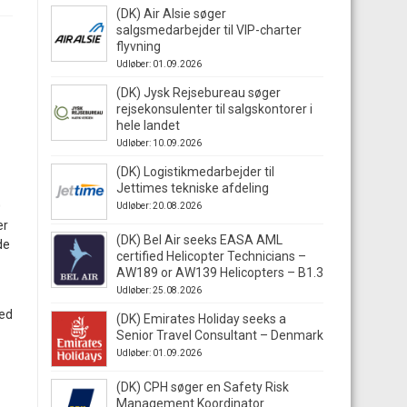
(DK) Air Alsie søger
salgsmedarbejder til VIP-charter
flyvning
Udløber: 01.09.2026
(DK) Jysk Rejsebureau søger
rejsekonsulenter til salgskontorer i
hele landet
Udløber: 10.09.2026
(DK) Logistikmedarbejder til
Jettimes tekniske afdeling
0
Udløber: 20.08.2026
er
(DK) Bel Air seeks EASA AML
de
certified Helicopter Technicians –
AW189 or AW139 Helicopters – B1.3
Udløber: 25.08.2026
hed
(DK) Emirates Holiday seeks a
Senior Travel Consultant – Denmark
Udløber: 01.09.2026
(DK) CPH søger en Safety Risk
Management Koordinator