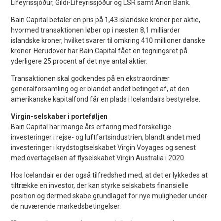
Lífeyrissjóður, Gildi-Lífeyrissjóður og LSR samt Arion Bank.
Bain Capital betaler en pris på 1,43 islandske kroner per aktie,
hvormed transaktionen løber op i næsten 8,1 milliarder
islandske kroner, hvilket svarer til omkring 410 millioner danske
kroner. Herudover har Bain Capital fået en tegningsret på
yderligere 25 procent af det nye antal aktier.
Transaktionen skal godkendes på en ekstraordinær
generalforsamling og er blandet andet betinget af, at den
amerikanske kapitalfond får en plads i Icelandairs bestyrelse.
Virgin-selskaber i porteføljen
Bain Capital har mange års erfaring med forskellige
investeringer i rejse- og luftfartsindustrien, blandt andet med
investeringer i krydstogtselskabet Virgin Voyages og senest
med overtagelsen af flyselskabet Virgin Australia i 2020.
Hos Icelandair er der også tilfredshed med, at det er lykkedes at
tiltrække en investor, der kan styrke selskabets finansielle
position og dermed skabe grundlaget for nye muligheder under
de nuværende markedsbetingelser.