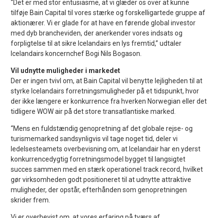
“Det er med stor entusiasme, at vi glæder os over at kunne
tilføje Bain Capital til vores stærke og forskelligartede gruppe af
aktionærer. Vi er glade for at have en førende global investor
med dyb brancheviden, der anerkender vores indsats og
forpligtelse til at sikre Icelandairs en lys fremtid,” udtaler
Icelandairs koncernchef Bogi Nils Bogason.
Vil udnytte muligheder i markedet
Der er ingen tvivl om, at Bain Capital vil benytte lejligheden til at
styrke Icelandairs forretningsmuligheder på et tidspunkt, hvor
der ikke længere er konkurrence fra hverken Norwegian eller det
tidligere WOW air på det store transatlantiske marked.
“Mens en fuldstændig genopretning af det globale rejse- og
turismemarked sandsynligvis vil tage noget tid, deler vi
ledelsesteamets overbevisning om, at Icelandair har en yderst
konkurrencedygtig forretningsmodel bygget til langsigtet
succes sammen med en stærk operationel track record, hvilket
gør virksomheden godt positioneret til at udnytte attraktive
muligheder, der opstår, efterhånden som genopretningen
skrider frem.
Vi er overbevist om, at vores erfaring på tværs af