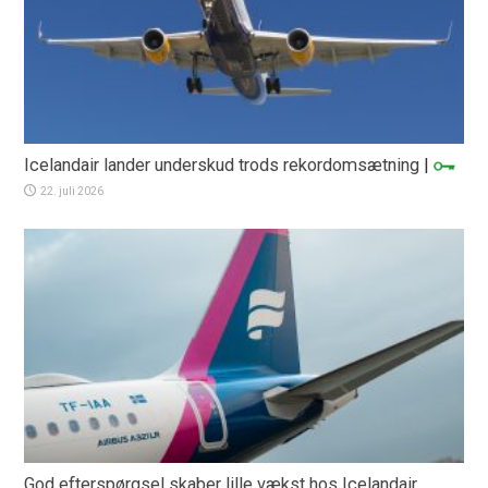
Icelandair lander underskud trods rekordomsætning
|
22. juli 2026
God efterspørgsel skaber lille vækst hos Icelandair