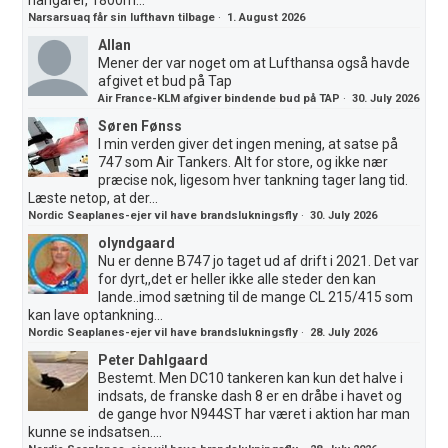
Narsarsuaq får sin lufthavn tilbage
·
1. August 2026
Allan
Mener der var noget om at Lufthansa også havde
afgivet et bud på Tap
Air France-KLM afgiver bindende bud på TAP
·
30. July 2026
Søren Fønss
I min verden giver det ingen mening, at satse på
747 som Air Tankers. Alt for store, og ikke nær
præcise nok, ligesom hver tankning tager lang tid.
Læste netop, at der...
Nordic Seaplanes-ejer vil have brandslukningsfly
·
30. July 2026
olyndgaard
Nu er denne B747 jo taget ud af drift i 2021. Det var
for dyrt,,det er heller ikke alle steder den kan
lande..imod sætning til de mange CL 215/415 som
kan lave optankning...
Nordic Seaplanes-ejer vil have brandslukningsfly
·
28. July 2026
Peter Dahlgaard
Bestemt. Men DC10 tankeren kan kun det halve i
indsats, de franske dash 8 er en dråbe i havet og
de gange hvor N944ST har været i aktion har man
kunne se indsatsen....