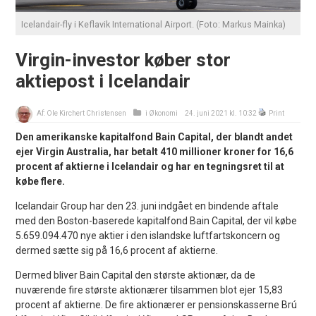
Icelandair-fly i Keflavik International Airport. (Foto: Markus Mainka)
Virgin-investor køber stor
aktiepost i Icelandair
Af:
Ole Kirchert Christensen
i
Økonomi
24. juni 2021 kl. 10:32
Print
Den amerikanske kapitalfond Bain Capital, der blandt andet
ejer Virgin Australia, har betalt 410 millioner kroner for 16,6
procent af aktierne i Icelandair og har en tegningsret til at
købe flere.
Icelandair Group har den 23. juni indgået en bindende aftale
med den Boston-baserede kapitalfond Bain Capital, der vil købe
5.659.094.470 nye aktier i den islandske luftfartskoncern og
dermed sætte sig på 16,6 procent af aktierne.
Dermed bliver Bain Capital den største aktionær, da de
nuværende fire største aktionærer tilsammen blot ejer 15,83
procent af aktierne. De fire aktionærer er pensionskasserne Brú