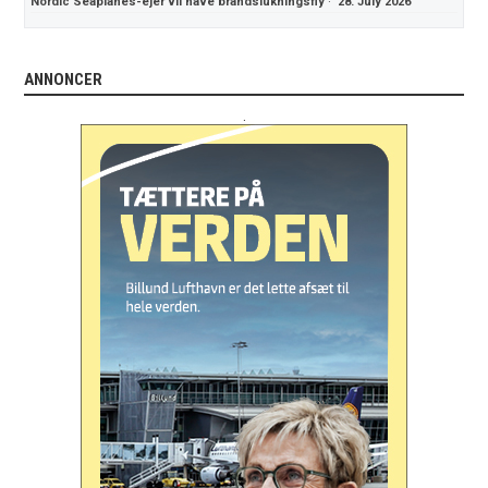
Nordic Seaplanes-ejer vil have brandslukningsfly
·
28. July 2026
ANNONCER
.