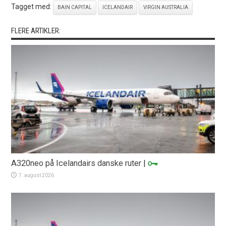
Tagget med:
BAIN CAPITAL
ICELANDAIR
VIRGIN AUSTRALIA
FLERE ARTIKLER:
A320neo på Icelandairs danske ruter
|
7. august 2026