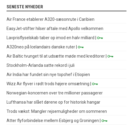
SENESTE NYHEDER
Air France etablerer A320-sæsonrute i Caribien
EasyJet-stifter hilser aftale med Apollo velkommen
Lavprisflyselskab taber op imod en halv milliard
|
A320neo på Icelandairs danske ruter
|
Air Baltic tvunget til at udsætte møde med kreditorer
|
Stockholm-Arlanda satte rekord i juli
Air India har fundet sin nye topchef i Etiopien
Wizz Air flyver i rødt trods højere omsætning
|
Norwegian-koncernen over tre millioner passagerer
Lufthansa har slået dørene op for historisk hangar
Trods vækst: Mangler rejsemuligheder om sommeren
Atter flyforbindelse mellem Esbjerg og Groningen
|