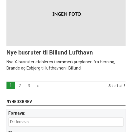
Nye busruter til Billund Lufthavn
Nye X-busruter etableres i sommerkøreplanen fra Herning,
Brande og Esbjerg til lufthavnen i Billund.
1
2
3
»
Side 1 af 3
NYHEDSBREV
Fornavn: