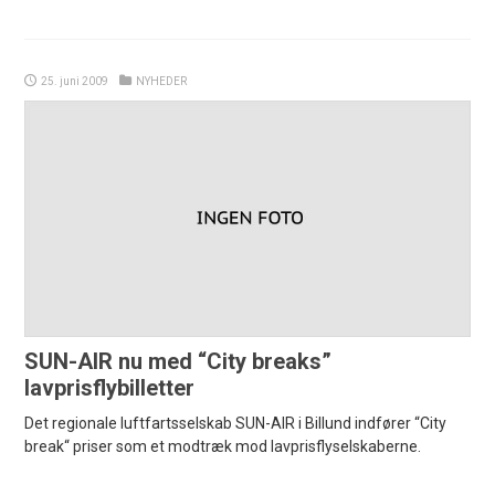
25. juni 2009
NYHEDER
SUN-AIR nu med “City breaks”
lavprisflybilletter
Det regionale luftfartsselskab SUN-AIR i Billund indfører “City
break“ priser som et modtræk mod lavprisflyselskaberne.