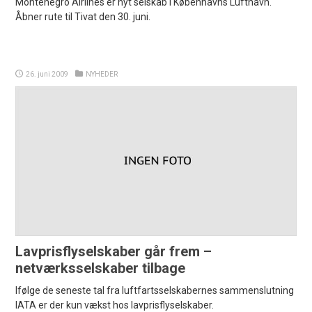
Montenegro Airlines er nyt selskab i Københavns Lufthavn.
Åbner rute til Tivat den 30. juni.
26. juni 2009
NYHEDER
Lavprisflyselskaber går frem –
netværksselskaber tilbage
Ifølge de seneste tal fra luftfartsselskabernes sammenslutning
IATA er der kun vækst hos lavprisflyselskaber.