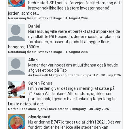
bedre sted..SFJ har jo i forvejen faciliteterne og det
kræver nok ikke lige så store investeringer på
jorden, som det...
Narsarsuaq får sin lufthavn tilbage
·
4. August 2026
Daniel
Narsarsuaq ville være et perfekt sted at parkere de
nyindkøbte P8 Poseidon, der er masser af plads på
forpladsen, masser af plads til at bygge flere
hangarer, 1800m...
Narsarsuaq får sin lufthavn tilbage
·
1. August 2026
Allan
Mener der var noget om at Lufthansa også havde
afgivet et bud på Tap
Air France-KLM afgiver bindende bud på TAP
·
30. July 2026
Søren Fønss
I min verden giver det ingen mening, at satse på
747 som Air Tankers. Alt for store, og ikke nær
præcise nok, ligesom hver tankning tager lang tid.
Læste netop, at der...
Nordic Seaplanes-ejer vil have brandslukningsfly
·
30. July 2026
olyndgaard
Nu er denne B747 jo taget ud af drift i 2021. Det var
for dyrt,,det er heller ikke alle steder den kan