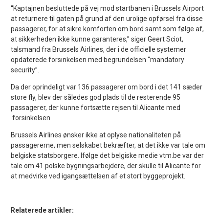
“Kaptajnen besluttede på vej mod startbanen i Brussels Airport
at returnere til gaten på grund af den urolige opførsel fra disse
passagerer, for at sikre komforten om bord samt som følge af,
at sikkerheden ikke kunne garanteres,” siger Geert Sciot,
talsmand fra Brussels Airlines, der i de officielle systemer
opdaterede forsinkelsen med begrundelsen “mandatory
security”.
Da der oprindeligt var 136 passagerer om bord i det 141 sæder
store fly, blev der således god plads til de resterende 95
passagerer, der kunne fortsætte rejsen til Alicante med
forsinkelsen.
Brussels Airlines ønsker ikke at oplyse nationaliteten på
passagererne, men selskabet bekræfter, at det ikke var tale om
belgiske statsborgere. Ifølge det belgiske medie vtm.be var der
tale om 41 polske bygningsarbejdere, der skulle til Alicante for
at medvirke ved igangsættelsen af et stort byggeprojekt.
Relaterede artikler: