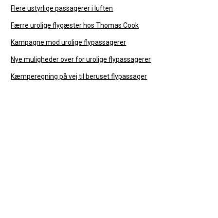
Flere ustyrlige passagerer i luften
Færre urolige flygæster hos Thomas Cook
Kampagne mod urolige flypassagerer
Nye muligheder over for urolige flypassagerer
Kæmperegning på vej til beruset flypassager