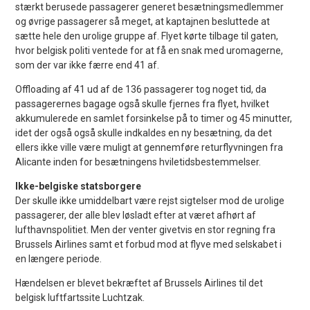
stærkt berusede passagerer generet besætningsmedlemmer
og øvrige passagerer så meget, at kaptajnen besluttede at
sætte hele den urolige gruppe af. Flyet kørte tilbage til gaten,
hvor belgisk politi ventede for at få en snak med uromagerne,
som der var ikke færre end 41 af.
Offloading af 41 ud af de 136 passagerer tog noget tid, da
passagerernes bagage også skulle fjernes fra flyet, hvilket
akkumulerede en samlet forsinkelse på to timer og 45 minutter,
idet der også også skulle indkaldes en ny besætning, da det
ellers ikke ville være muligt at gennemføre returflyvningen fra
Alicante inden for besætningens hviletidsbestemmelser.
Ikke-belgiske statsborgere
Der skulle ikke umiddelbart være rejst sigtelser mod de urolige
passagerer, der alle blev løsladt efter at været afhørt af
lufthavnspolitiet. Men der venter givetvis en stor regning fra
Brussels Airlines samt et forbud mod at flyve med selskabet i
en længere periode.
Hændelsen er blevet bekræftet af Brussels Airlines til det
belgisk luftfartssite Luchtzak.