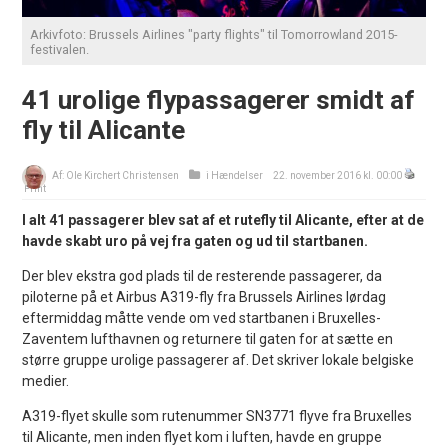
Arkivfoto: Brussels Airlines "party flights" til Tomorrowland 2015-
festivalen.
41 urolige flypassagerer smidt af
fly til Alicante
Af:
Ole Kirchert Christensen
i
Hændelser
22. november 2016 kl. 00:00
Print
I alt 41 passagerer blev sat af et rutefly til Alicante, efter at de
havde skabt uro på vej fra gaten og ud til startbanen.
Der blev ekstra god plads til de resterende passagerer, da
piloterne på et Airbus A319-fly fra Brussels Airlines lørdag
eftermiddag måtte vende om ved startbanen i Bruxelles-
Zaventem lufthavnen og returnere til gaten for at sætte en
større gruppe urolige passagerer af. Det skriver lokale belgiske
medier.
A319-flyet skulle som rutenummer SN3771 flyve fra Bruxelles
til Alicante, men inden flyet kom i luften, havde en gruppe