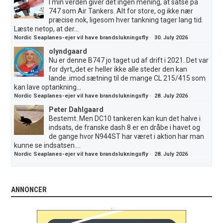
I min verden giver det ingen mening, at satse på
747 som Air Tankers. Alt for store, og ikke nær
præcise nok, ligesom hver tankning tager lang tid.
Læste netop, at der...
Nordic Seaplanes-ejer vil have brandslukningsfly
·
30. July 2026
olyndgaard
Nu er denne B747 jo taget ud af drift i 2021. Det var
for dyrt,,det er heller ikke alle steder den kan
lande..imod sætning til de mange CL 215/415 som
kan lave optankning...
Nordic Seaplanes-ejer vil have brandslukningsfly
·
28. July 2026
Peter Dahlgaard
Bestemt. Men DC10 tankeren kan kun det halve i
indsats, de franske dash 8 er en dråbe i havet og
de gange hvor N944ST har været i aktion har man
kunne se indsatsen....
Nordic Seaplanes-ejer vil have brandslukningsfly
·
28. July 2026
ANNONCER
.