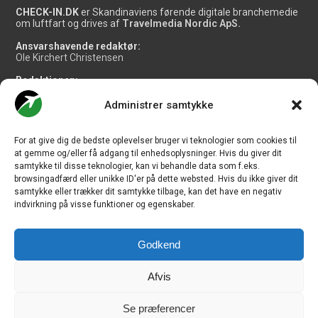
CHECK-IN.DK
er Skandinaviens førende digitale branchemedie
om luftfart og drives af
Travelmedia Nordic ApS.
Ansvarshavende redaktør:
Ole Kirchert Christensen
Redaktionen:
Christian Granhøj Skouboe
Henrik Baumgarten
Administrer samtykke
Danny Longhi Andreasen
Mathias Majlund Laursen
For at give dig de bedste oplevelser bruger vi teknologier som cookies til
Salg og jobannoncer:
at gemme og/eller få adgang til enhedsoplysninger. Hvis du giver dit
salg@travelmedianordic.com
samtykke til disse teknologier, kan vi behandle data som f.eks.
browsingadfærd eller unikke ID'er på dette websted. Hvis du ikke giver dit
samtykke eller trækker dit samtykke tilbage, kan det have en negativ
Vi tager ansvar for indholdet og er tilmeldt
indvirkning på visse funktioner og egenskaber.
Godkend
Siden er udviklet af
JHV Media Consult.
Afvis
Se præferencer