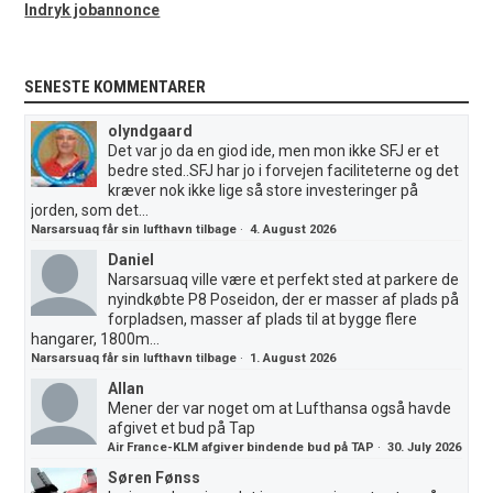
Indryk jobannonce
SENESTE KOMMENTARER
olyndgaard
Det var jo da en giod ide, men mon ikke SFJ er et
bedre sted..SFJ har jo i forvejen faciliteterne og det
kræver nok ikke lige så store investeringer på
jorden, som det...
Narsarsuaq får sin lufthavn tilbage
·
4. August 2026
Daniel
Narsarsuaq ville være et perfekt sted at parkere de
nyindkøbte P8 Poseidon, der er masser af plads på
forpladsen, masser af plads til at bygge flere
hangarer, 1800m...
Narsarsuaq får sin lufthavn tilbage
·
1. August 2026
Allan
Mener der var noget om at Lufthansa også havde
afgivet et bud på Tap
Air France-KLM afgiver bindende bud på TAP
·
30. July 2026
Søren Fønss