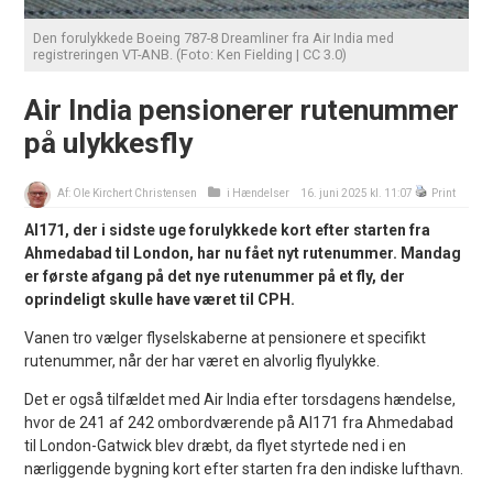
Den forulykkede Boeing 787-8 Dreamliner fra Air India med
registreringen VT-ANB. (Foto: Ken Fielding | CC 3.0)
Air India pensionerer rutenummer
på ulykkesfly
Af:
Ole Kirchert Christensen
i
Hændelser
16. juni 2025 kl. 11:07
Print
AI171, der i sidste uge forulykkede kort efter starten fra
Ahmedabad til London, har nu fået nyt rutenummer. Mandag
er første afgang på det nye rutenummer på et fly, der
oprindeligt skulle have været til CPH.
Vanen tro vælger flyselskaberne at pensionere et specifikt
rutenummer, når der har været en alvorlig flyulykke.
Det er også tilfældet med Air India efter torsdagens hændelse,
hvor de 241 af 242 ombordværende på AI171 fra Ahmedabad
til London-Gatwick blev dræbt, da flyet styrtede ned i en
nærliggende bygning kort efter starten fra den indiske lufthavn.