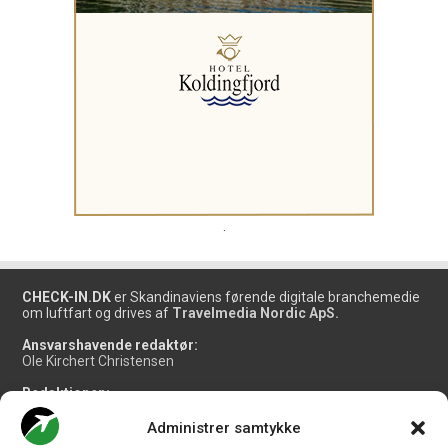
.
CHECK-IN.DK
er Skandinaviens førende digitale branchemedie
om luftfart og drives af
Travelmedia Nordic ApS.
Ansvarshavende redaktør:
Ole Kirchert Christensen
Redaktionen:
Christian Granhøj Skouboe
Henrik Baumgarten
Administrer samtykke
Danny Longhi Andreasen