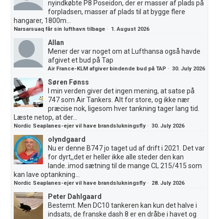
nyindkøbte P8 Poseidon, der er masser af plads på
forpladsen, masser af plads til at bygge flere
hangarer, 1800m...
Narsarsuaq får sin lufthavn tilbage
·
1. August 2026
Allan
Mener der var noget om at Lufthansa også havde
afgivet et bud på Tap
Air France-KLM afgiver bindende bud på TAP
·
30. July 2026
Søren Fønss
I min verden giver det ingen mening, at satse på
747 som Air Tankers. Alt for store, og ikke nær
præcise nok, ligesom hver tankning tager lang tid.
Læste netop, at der...
Nordic Seaplanes-ejer vil have brandslukningsfly
·
30. July 2026
olyndgaard
Nu er denne B747 jo taget ud af drift i 2021. Det var
for dyrt,,det er heller ikke alle steder den kan
lande..imod sætning til de mange CL 215/415 som
kan lave optankning...
Nordic Seaplanes-ejer vil have brandslukningsfly
·
28. July 2026
Peter Dahlgaard
Bestemt. Men DC10 tankeren kan kun det halve i
indsats, de franske dash 8 er en dråbe i havet og