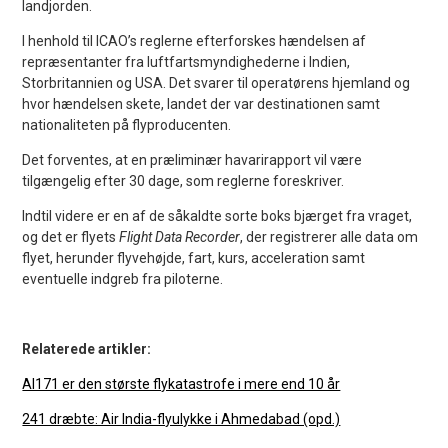
landjorden.
I henhold til ICAO’s reglerne efterforskes hændelsen af
repræsentanter fra luftfartsmyndighederne i Indien,
Storbritannien og USA. Det svarer til operatørens hjemland og
hvor hændelsen skete, landet der var destinationen samt
nationaliteten på flyproducenten.
Det forventes, at en præliminær havarirapport vil være
tilgængelig efter 30 dage, som reglerne foreskriver.
Indtil videre er en af de såkaldte sorte boks bjærget fra vraget,
og det er flyets
Flight Data Recorder
, der registrerer alle data om
flyet, herunder flyvehøjde, fart, kurs, acceleration samt
eventuelle indgreb fra piloterne.
Relaterede artikler:
AI171 er den største flykatastrofe i mere end 10 år
241 dræbte: Air India-flyulykke i Ahmedabad (opd.)