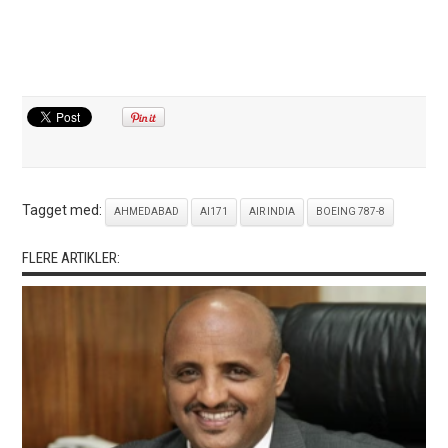
Tagget med:
AHMEDABAD
AI171
AIR INDIA
BOEING 787-8
FLERE ARTIKLER: