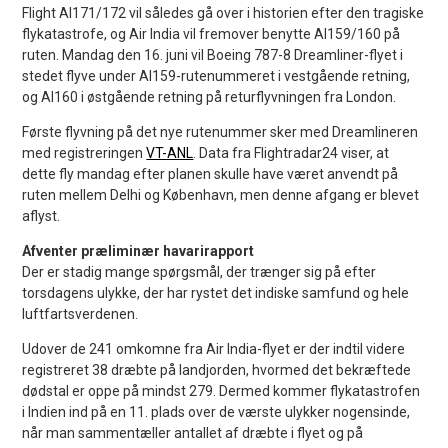
Flight AI171/172 vil således gå over i historien efter den tragiske
flykatastrofe, og Air India vil fremover benytte AI159/160 på
ruten. Mandag den 16. juni vil Boeing 787-8 Dreamliner-flyet i
stedet flyve under AI159-rutenummeret i vestgående retning,
og AI160 i østgående retning på returflyvningen fra London.
Første flyvning på det nye rutenummer sker med Dreamlineren
med registreringen
VT-ANL
. Data fra Flightradar24 viser, at
dette fly mandag efter planen skulle have været anvendt på
ruten mellem Delhi og København, men denne afgang er blevet
aflyst.
Afventer præliminær havarirapport
Der er stadig mange spørgsmål, der trænger sig på efter
torsdagens ulykke, der har rystet det indiske samfund og hele
luftfartsverdenen.
Udover de 241 omkomne fra Air India-flyet er der indtil videre
registreret 38 dræbte på landjorden, hvormed det bekræftede
dødstal er oppe på mindst 279. Dermed kommer flykatastrofen
i Indien ind på en 11. plads over de værste ulykker nogensinde,
når man sammentæller antallet af dræbte i flyet og på