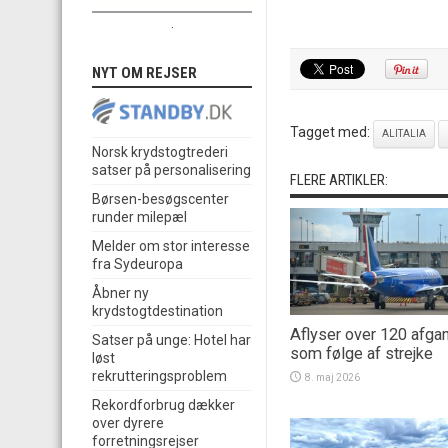
.
NYT OM REJSER
Tagget med:
ALITALIA
Norsk krydstogtrederi
satser på personalisering
FLERE ARTIKLER:
Børsen-besøgscenter
runder milepæl
Melder om stor interesse
fra Sydeuropa
Åbner ny
krydstogtdestination
Aflyser over 120 afga
Satser på unge: Hotel har
som følge af strejke
løst
rekrutteringsproblem
8. maj 2026
Rekordforbrug dækker
over dyrere
forretningsrejser