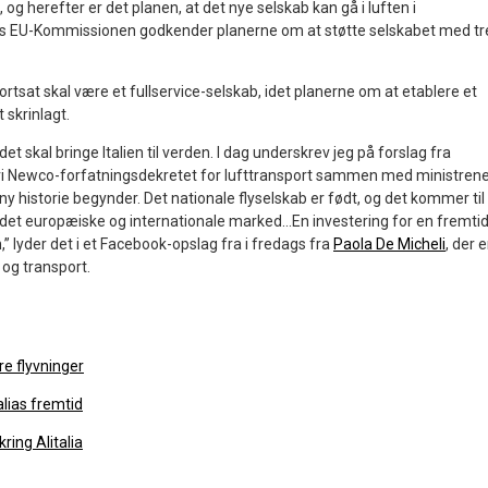
og herefter er det planen, at det nye selskab kan gå i luften i
is EU-Kommissionen godkender planerne om at støtte selskabet med tr
ortsat skal være et fullservice-selskab, idet planerne om at etablere et
 skrinlagt.
 det skal bringe Italien til verden. I dag underskrev jeg på forslag fra
ri Newco-forfatningsdekretet for lufttransport sammen med ministren
ny historie begynder. Det nationale flyselskab er født, og det kommer til
på det europæiske og internationale marked…En investering for en fremti
,” lyder det i et Facebook-opslag fra i fredags fra
Paola De Micheli
, der e
 og transport.
kre flyvninger
alias fremtid
ring Alitalia