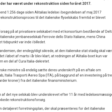
, der har været under rekonstruktion siden foråret 2017.
 end 1.256 dage siden Alitalias ledelse i begyndelsen af maj 2017
rekonstruktionsproces til det italienske flyselskabs fremtid er blevet
forsøg på at privatisere selskabet med et konsortium bestående af Delt
 italienske jernbaneselskab Ferrovie dello Stato Italiane, mens China
t tidspunkt var inde i billedet.
ndemien, der endegyldigt sikrede, at den italienske stat stadig skal væ
det i løbet af marts i år blev klart, at redningen af Alitalia-boet kun var
 en del af Cura Italia-dekretet.
ienske ministre så endelig sætte deres underskrift på en aftale om
ab, Italia Trasporti Aereo Spa (ITA), på baggrund af en investering på tre
iarder kroner) fra det italienske finansministerium.
 af det nye selskab blev underskrevet efter 11 år med ledelsesmæssig
ykkede rekonstruktionsforsøg.
 detaljeret forretningsplan, der skal præsenteres for det italienske