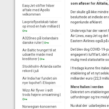
som afløser for Alitalia
EasyJet-stifter hilser
aftale med Apollo
Der skulle gå ikke mindre
velkommen
besluttede at indlede en 
Lavprisflyselskab taber
nogenlunde afklaret.
op imod en halv milliard
|
Undervejs har der været 
Air Lines, easyJet og det
A320neo på Icelandairs
Eastern Airlines også på e
danske ruter
|
Det blev dog COVID-19-pa
Air Baltic tvunget til at
udsætte møde med
engageret i luftfart, idet 
kreditorer
|
mulig med statsstøtte som
Stockholm-Arlanda satte
I fredags kunne fire ital
rekord i juli
etablering af et nyt selsk
Air India har fundet sin
milliarder euro (22,3 mill
nye topchef i Etiopien
Mere Italien i verden
Wizz Air flyver i rødt
Dekretet om etableringen
trods højere omsætning
|
udfordringer og tre misl
Nu skal der udarbejdes en
Norwegian-koncernen