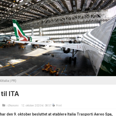
Alitalia | PR)
 til ITA
i
Økonomi
12. oktober 2020 kl. 08:57
Print
har den 9. oktober besluttet at etablere Italia Trasporti Aereo Spa,