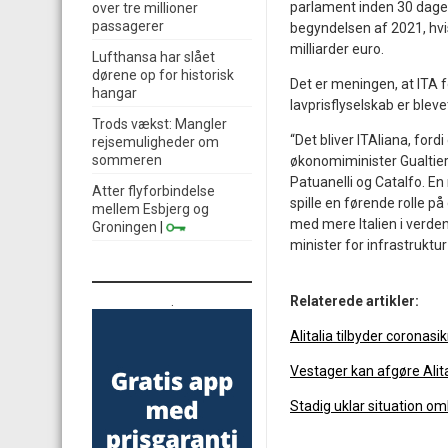
parlament inden 30 dage, 
over tre millioner
passagerer
begyndelsen af 2021, hv
milliarder euro.
Lufthansa har slået
dørene op for historisk
Det er meningen, at ITA f
hangar
lavprisflyselskab er blevet
Trods vækst: Mangler
“Det bliver ITAliana, fordi
rejsemuligheder om
sommeren
økonomiminister Gualtie
Patuanelli og Catalfo. En 
Atter flyforbindelse
spille en førende rolle 
mellem Esbjerg og
med mere Italien i verden
Groningen
|
minister for infrastruktur
.
Relaterede artikler:
Alitalia tilbyder coronasi
Vestager kan afgøre Alit
Stadig uklar situation omk