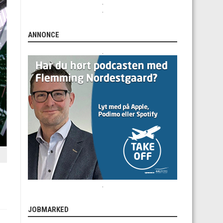
.
.
ANNONCE
.
.
JOBMARKED