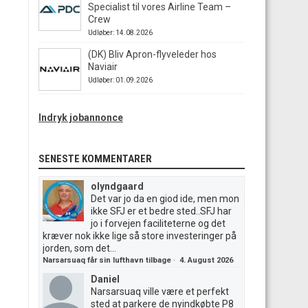
Specialist til vores Airline Team –
Crew
Udløber: 14.08.2026
(DK) Bliv Apron-flyveleder hos
Naviair
Udløber: 01.09.2026
Indryk jobannonce
SENESTE KOMMENTARER
olyndgaard
Det var jo da en giod ide, men mon
ikke SFJ er et bedre sted..SFJ har
jo i forvejen faciliteterne og det
kræver nok ikke lige så store investeringer på
jorden, som det...
Narsarsuaq får sin lufthavn tilbage
·
4. August 2026
Daniel
Narsarsuaq ville være et perfekt
sted at parkere de nyindkøbte P8