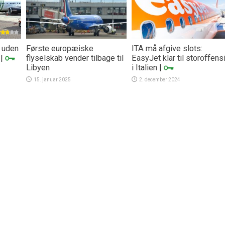
t uden
Første europæiske
ITA må afgive slots:
|
flyselskab vender tilbage til
EasyJet klar til storoffens
Libyen
i Italien
|
15. januar 2025
2. december 2024