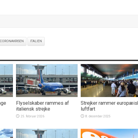
CORONAKRISEN
ITALIEN
nge
Flyselskaber rammes af
Strejker rammer europæis
italiensk strejke
luftfart
25. februar 2026
8. december 2025