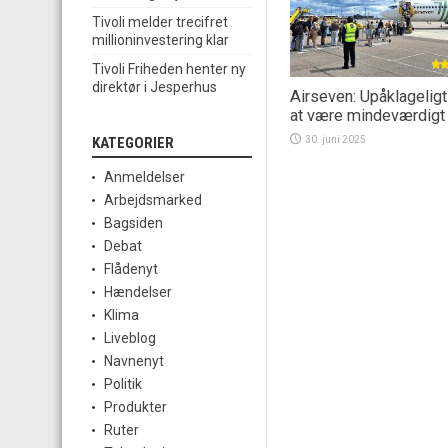
Tivoli melder trecifret
millioninvestering klar
Tivoli Friheden henter ny
direktør i Jesperhus
Airseven: Upåklagelig
at være mindeværdigt
30. juni 2025
KATEGORIER
Anmeldelser
Arbejdsmarked
Bagsiden
Debat
Flådenyt
Hændelser
Klima
Liveblog
Navnenyt
Politik
Produkter
Ruter