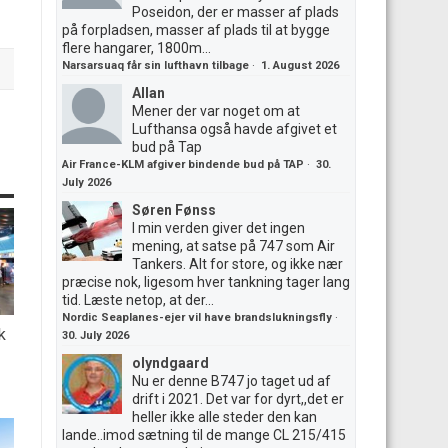
Poseidon, der er masser af plads
på forpladsen, masser af plads til at bygge
flere hangarer, 1800m...
Narsarsuaq får sin lufthavn tilbage
·
1. August 2026
Allan
Mener der var noget om at
Lufthansa også havde afgivet et
bud på Tap
Air France-KLM afgiver bindende bud på TAP
·
30.
July 2026
Søren Fønss
I min verden giver det ingen
mening, at satse på 747 som Air
Tankers. Alt for store, og ikke nær
præcise nok, ligesom hver tankning tager lang
tid. Læste netop, at der...
Nordic Seaplanes-ejer vil have brandslukningsfly
·
k
30. July 2026
olyndgaard
Nu er denne B747 jo taget ud af
drift i 2021. Det var for dyrt,,det er
heller ikke alle steder den kan
lande..imod sætning til de mange CL 215/415