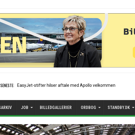
SENESTE:
Air France etablerer A320-sæso
SARKIV
JOB
BILLEDGALLERIER
ORDBOG
STANDBY.DK