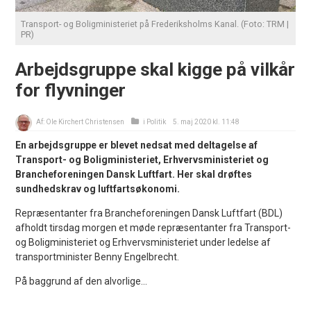
Transport- og Boligministeriet på Frederiksholms Kanal. (Foto: TRM |
PR)
Arbejdsgruppe skal kigge på vilkår
for flyvninger
Af:
Ole Kirchert Christensen
i
Politik
5. maj 2020 kl. 11:48
En arbejdsgruppe er blevet nedsat med deltagelse af
Transport- og Boligministeriet, Erhvervsministeriet og
Brancheforeningen Dansk Luftfart. Her skal drøftes
sundhedskrav og luftfartsøkonomi.
Repræsentanter fra Brancheforeningen Dansk Luftfart (BDL)
afholdt tirsdag morgen et møde repræsentanter fra Transport-
og Boligministeriet og Erhvervsministeriet under ledelse af
transportminister Benny Engelbrecht.
På baggrund af den alvorlige...