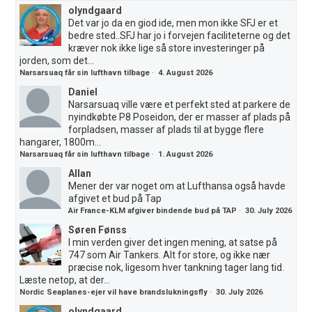
olyndgaard
Det var jo da en giod ide, men mon ikke SFJ er et
bedre sted..SFJ har jo i forvejen faciliteterne og det
kræver nok ikke lige så store investeringer på
jorden, som det...
Narsarsuaq får sin lufthavn tilbage
·
4. August 2026
Daniel
Narsarsuaq ville være et perfekt sted at parkere de
nyindkøbte P8 Poseidon, der er masser af plads på
forpladsen, masser af plads til at bygge flere
hangarer, 1800m...
Narsarsuaq får sin lufthavn tilbage
·
1. August 2026
Allan
Mener der var noget om at Lufthansa også havde
afgivet et bud på Tap
Air France-KLM afgiver bindende bud på TAP
·
30. July 2026
Søren Fønss
I min verden giver det ingen mening, at satse på
747 som Air Tankers. Alt for store, og ikke nær
præcise nok, ligesom hver tankning tager lang tid.
Læste netop, at der...
Nordic Seaplanes-ejer vil have brandslukningsfly
·
30. July 2026
olyndgaard