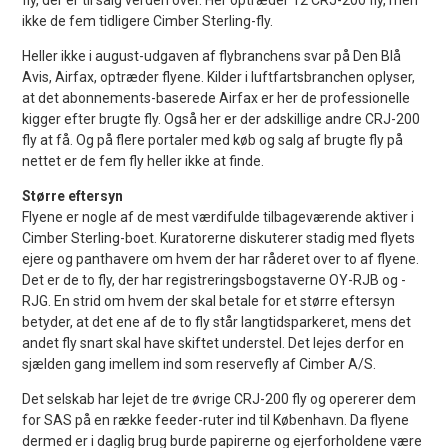
ikke de fem tidligere Cimber Sterling-fly.
Heller ikke i august-udgaven af flybranchens svar på Den Blå
Avis, Airfax, optræder flyene. Kilder i luftfartsbranchen oplyser,
at det abonnements-baserede Airfax er her de professionelle
kigger efter brugte fly. Også her er der adskillige andre CRJ-200
fly at få. Og på flere portaler med køb og salg af brugte fly på
nettet er de fem fly heller ikke at finde.
Større eftersyn
Flyene er nogle af de mest værdifulde tilbageværende aktiver i
Cimber Sterling-boet. Kuratorerne diskuterer stadig med flyets
ejere og panthavere om hvem der har råderet over to af flyene.
Det er de to fly, der har registreringsbogstaverne OY-RJB og -
RJG. En strid om hvem der skal betale for et større eftersyn
betyder, at det ene af de to fly står langtidsparkeret, mens det
andet fly snart skal have skiftet understel. Det lejes derfor en
sjælden gang imellem ind som reservefly af Cimber A/S.
Det selskab har lejet de tre øvrige CRJ-200 fly og opererer dem
for SAS på en række feeder-ruter ind til København. Da flyene
dermed er i daglig brug burde papirerne og ejerforholdene være