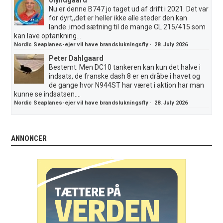
olyndgaard
Nu er denne B747 jo taget ud af drift i 2021. Det var
for dyrt,,det er heller ikke alle steder den kan
lande..imod sætning til de mange CL 215/415 som
kan lave optankning...
Nordic Seaplanes-ejer vil have brandslukningsfly
·
28. July 2026
Peter Dahlgaard
Bestemt. Men DC10 tankeren kan kun det halve i
indsats, de franske dash 8 er en dråbe i havet og
de gange hvor N944ST har været i aktion har man
kunne se indsatsen....
Nordic Seaplanes-ejer vil have brandslukningsfly
·
28. July 2026
ANNONCER
.