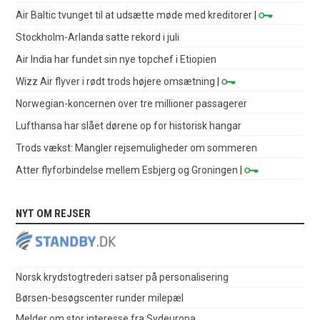
Air Baltic tvunget til at udsætte møde med kreditorer
|
Stockholm-Arlanda satte rekord i juli
Air India har fundet sin nye topchef i Etiopien
Wizz Air flyver i rødt trods højere omsætning
|
Norwegian-koncernen over tre millioner passagerer
Lufthansa har slået dørene op for historisk hangar
Trods vækst: Mangler rejsemuligheder om sommeren
Atter flyforbindelse mellem Esbjerg og Groningen
|
NYT OM REJSER
Norsk krydstogtrederi satser på personalisering
Børsen-besøgscenter runder milepæl
Melder om stor interesse fra Sydeuropa