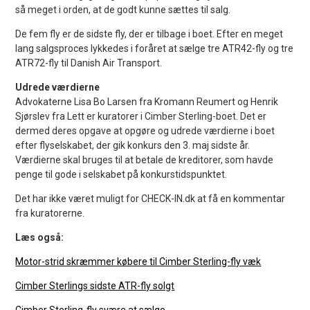
så meget i orden, at de godt kunne sættes til salg.
De fem fly er de sidste fly, der er tilbage i boet. Efter en meget
lang salgsproces lykkedes i foråret at sælge tre ATR42-fly og tre
ATR72-fly til Danish Air Transport.
Udrede værdierne
Advokaterne Lisa Bo Larsen fra Kromann Reumert og Henrik
Sjørslev fra Lett er kuratorer i Cimber Sterling-boet. Det er
dermed deres opgave at opgøre og udrede værdierne i boet
efter flyselskabet, der gik konkurs den 3. maj sidste år.
Værdierne skal bruges til at betale de kreditorer, som havde
penge til gode i selskabet på konkurstidspunktet.
Det har ikke været muligt for CHECK-IN.dk at få en kommentar
fra kuratorerne.
Læs også:
Motor-strid skræmmer købere til Cimber Sterling-fly væk
Cimber Sterlings sidste ATR-fly solgt
Cimber Sterling-fly svære at sælge