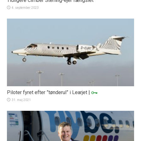
Tidligere Cimber Sterling-ejer fængslet
4. september 2023
Piloter fyret efter ”tønderul” i Learjet
|
31. maj 2021