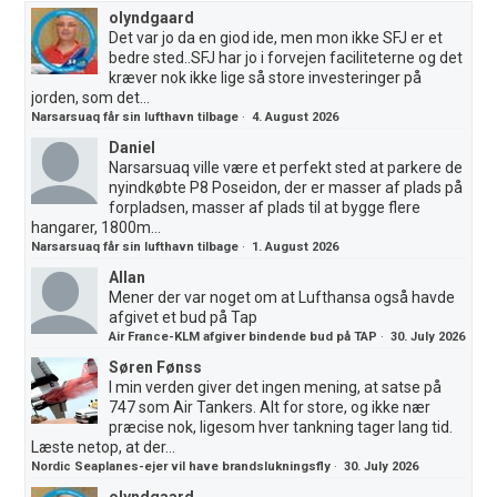
olyndgaard
Det var jo da en giod ide, men mon ikke SFJ er et
bedre sted..SFJ har jo i forvejen faciliteterne og det
kræver nok ikke lige så store investeringer på
jorden, som det...
Narsarsuaq får sin lufthavn tilbage
·
4. August 2026
Daniel
Narsarsuaq ville være et perfekt sted at parkere de
nyindkøbte P8 Poseidon, der er masser af plads på
forpladsen, masser af plads til at bygge flere
hangarer, 1800m...
Narsarsuaq får sin lufthavn tilbage
·
1. August 2026
Allan
Mener der var noget om at Lufthansa også havde
afgivet et bud på Tap
Air France-KLM afgiver bindende bud på TAP
·
30. July 2026
Søren Fønss
I min verden giver det ingen mening, at satse på
747 som Air Tankers. Alt for store, og ikke nær
præcise nok, ligesom hver tankning tager lang tid.
Læste netop, at der...
Nordic Seaplanes-ejer vil have brandslukningsfly
·
30. July 2026