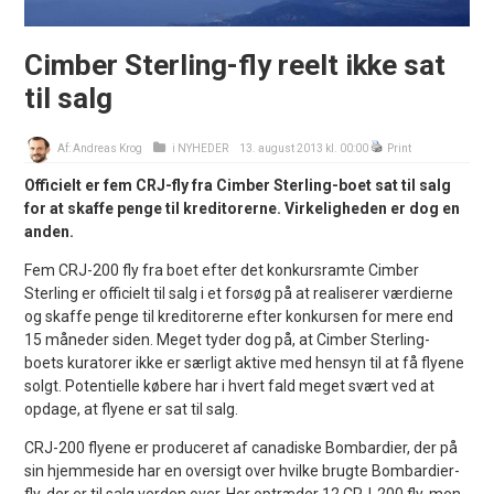
Cimber Sterling-fly reelt ikke sat
til salg
Af:
Andreas Krog
i
NYHEDER
13. august 2013 kl. 00:00
Print
Officielt er fem CRJ-fly fra Cimber Sterling-boet sat til salg
for at skaffe penge til kreditorerne. Virkeligheden er dog en
anden.
Fem CRJ-200 fly fra boet efter det konkursramte Cimber
Sterling er officielt til salg i et forsøg på at realiserer værdierne
og skaffe penge til kreditorerne efter konkursen for mere end
15 måneder siden. Meget tyder dog på, at Cimber Sterling-
boets kuratorer ikke er særligt aktive med hensyn til at få flyene
solgt. Potentielle købere har i hvert fald meget svært ved at
opdage, at flyene er sat til salg.
CRJ-200 flyene er produceret af canadiske Bombardier, der på
sin hjemmeside har en oversigt over hvilke brugte Bombardier-
fly, der er til salg verden over. Her optræder 12 CRJ-200 fly, men