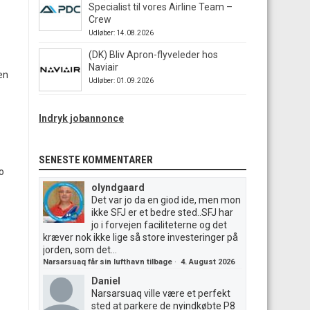
Specialist til vores Airline Team –
Crew
Udløber: 14.08.2026
(DK) Bliv Apron-flyveleder hos
Naviair
en
Udløber: 01.09.2026
Indryk jobannonce
SENESTE KOMMENTARER
o
olyndgaard
Det var jo da en giod ide, men mon
ikke SFJ er et bedre sted..SFJ har
jo i forvejen faciliteterne og det
kræver nok ikke lige så store investeringer på
jorden, som det...
Narsarsuaq får sin lufthavn tilbage
·
4. August 2026
Daniel
Narsarsuaq ville være et perfekt
sted at parkere de nyindkøbte P8