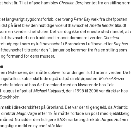
t halvt år. Til at afløse ham blev
Christian Berg
hentet fra en stilling som
.
t et langvarigt sygdomsforløb, der tvang
Peter Bay
væk fra chefposten
 Sidst på året blev den hidtidige vicelufthavnschef
Anette Bendix
tilbudt
 kom en kvinde i chefstolen. Det var dog ikke det eneste sted i landet, at 
lufthavnschef i en traditionelt mandsdomineret verden.
Christina
året udpeget som ny lufthavnschef i Bornholms Lufthavn efter
Stephan
ufthavnschef tiltræder den 1. januar og kommer fra fra en stilling som
 og formand for øens museer.
en
øen i Østersøen, der måtte opleve forandringer i luftfartens verden. De t
s rigsfællesskaber skiftede også ud på direktørposten.
Michael Binzer
ifte chefstolen ud hos Air Greenland med en tilsvarende hos Tele
1. august afløst af
Michael Højgaard
, der i 1998 til 2006 var direktør hos
 Stockholm.
matik i direktørskiftet på Grønland. Det var der til gengæld, da Atlantic
 direktør
Magni Arge
efter 18 år måtte forlade sin post med øjeblikkelig
 måned. Nu sidder den tidligere SAS-marketingdirektør
Jørgen Holme
i
gsfigur indtil en ny chef står klar.