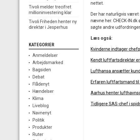
nettet.
Tivoli melder trecifret
millioninvestering klar
Der har naturligvis været 
nævne her. CHECK-IN.dk øns
Tivoli Friheden henter ny
søgte andre udfordringer
direktør i Jesperhus
Læs også:
KATEGORIER
Kvinderne indtager chefp
Anmeldelser
Kendt luftfartsdirektør er
Arbejdsmarked
Bagsiden
Lufthansa ansætter kunde
Debat
Erfaren luftfartsmand ti
Flådenyt
Hændelser
Aarhus henter lufthavns
Klima
Tidligere SAS-chef i spid
Liveblog
Navnenyt
Politik
Produkter
Ruter