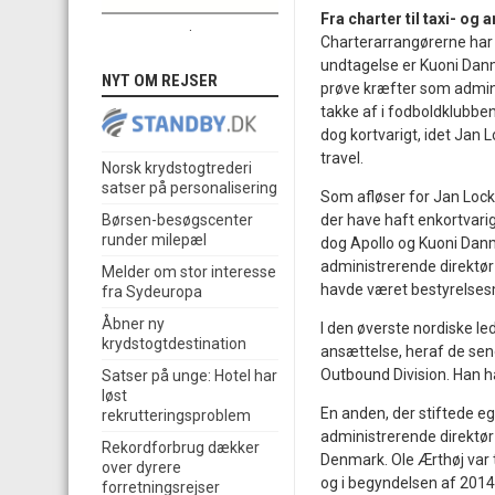
Fra charter til taxi- og
.
Charterarrangørerne har 
undtagelse er Kuoni Danma
NYT OM REJSER
prøve kræfter som admini
takke af i fodboldklubben
dog kortvarigt, idet Jan 
travel.
Norsk krydstogtrederi
satser på personalisering
Som afløser for Jan Lock
der have haft enkortvarig 
Børsen-besøgscenter
runder milepæl
dog Apollo og Kuoni Danma
administrerende direktør 
Melder om stor interesse
havde været bestyrelse
fra Sydeuropa
Åbner ny
I den øverste nordiske le
krydstogtdestination
ansættelse, heraf de sen
Outbound Division. Han h
Satser på unge: Hotel har
løst
En anden, der stiftede 
rekrutteringsproblem
administrerende direktør
Rekordforbrug dækker
Denmark. Ole Ærthøj var t
over dyrere
og i begyndelsen af 2014 
forretningsrejser