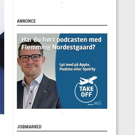
.
.
ANNONCE
.
.
JOBMARKED