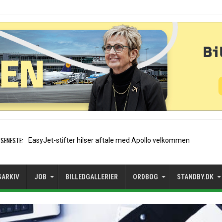
SENESTE:
Air France etablerer A320-sæs
SARKIV
JOB
BILLEDGALLERIER
ORDBOG
STANDBY.DK