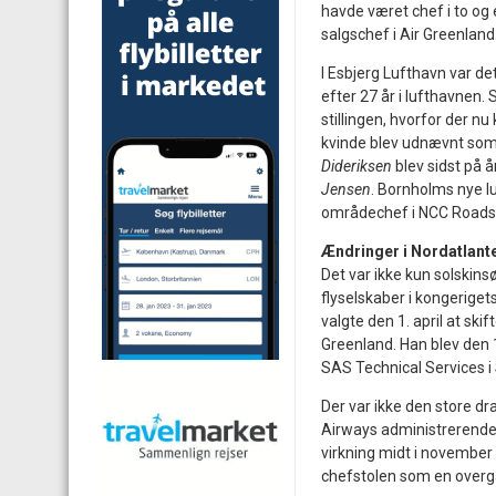
havde været chef i to og e
salgschef i Air Greenland
I Esbjerg Lufthavn var de
efter 27 år i lufthavnen.
stillingen, hvorfor der nu
kvinde blev udnævnt som 
Dideriksen
blev sidst på 
Jensen
. Bornholms nye l
områdechef i NCC Roads
Ændringer i Nordatlant
Det var ikke kun solskins
flyselskaber i kongeriget
valgte den 1. april at sk
Greenland. Han blev den 
SAS Technical Services i
Der var ikke den store dra
Airways administrerende
virkning midt i november
chefstolen som en overgan