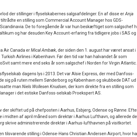
rlod der stillinger i flyselskabernes salgsafdelinger. En af disse er
Anja
r tiltrådte en stilling som Commercial Account Manager hos GDS-
andinavia. De to foregående år var hun beskæftiget som salgschef 
altikum og har desuden Key Account-erfaring fra tidligere jobs i SAS og
ra Air Canada er
Mical Ambæk
, der siden den 1. august har været ansat i
Turkish Airlines i København. Før den tid var han halvandet år som
oSvit samt mere end seks år som salgschef i Norden for Virgin Atlantic.
gsflyselskab dagens lys i 2013. Det var Alsie Express, der med Danfoss-
ede sig på ruten mellem Sønderborg og København og skubbede DAT ud 
ansatte man
Niels Wollesen Knudsen
, der kom direkte fra en stilling som
nager i det estiske Danfoss-selskab Proekspert AS.
r
v der skiftet ud på chefposten i Aarhus, Esbjerg, Odense og Rønne. Efte
e
i midten af april måned som direktør i Aarhus Lufthavn, og allerede d
erg
skrive administrerende direktør i Aarhus-lufthavnen på visitkortet.
n tilsvarende stilling i Odense-Hans Christian Andersen Airport, hvor h