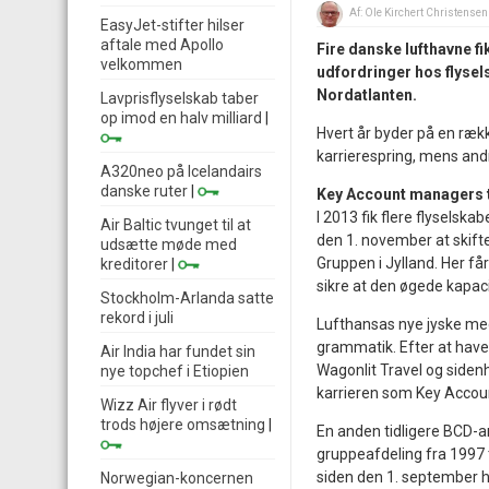
Af:
Ole Kirchert Christensen
EasyJet-stifter hilser
aftale med Apollo
Fire danske lufthavne f
velkommen
udfordringer hos flysel
Nordatlanten.
Lavprisflyselskab taber
op imod en halv milliard
|
Hvert år byder på en rækk
karrierespring, mens and
A320neo på Icelandairs
danske ruter
|
Key Account managers ti
I 2013 fik flere flyselska
Air Baltic tvunget til at
den 1. november at skifte
udsætte møde med
Gruppen i Jylland. Her få
kreditorer
|
sikre at den øgede kapaci
Stockholm-Arlanda satte
rekord i juli
Lufthansas nye jyske med
grammatik. Efter at have 
Air India har fundet sin
Wagonlit Travel og siden
nye topchef i Etiopien
karrieren som Key Accou
Wizz Air flyver i rødt
trods højere omsætning
|
En anden tidligere BCD-an
gruppeafdeling fra 1997 t
siden den 1. september h
Norwegian-koncernen