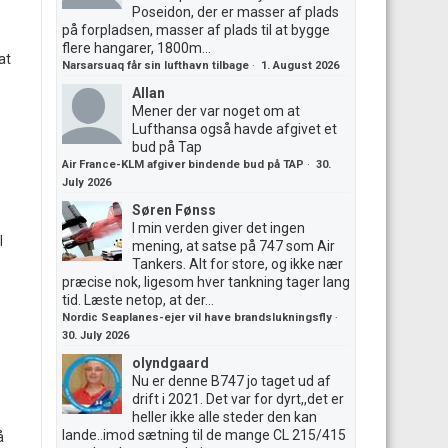
Poseidon, der er masser af plads
på forpladsen, masser af plads til at bygge
flere hangarer, 1800m...
at
Narsarsuaq får sin lufthavn tilbage
·
1. August 2026
Allan
Mener der var noget om at
Lufthansa også havde afgivet et
bud på Tap
Air France-KLM afgiver bindende bud på TAP
·
30.
,
July 2026
Søren Fønss
I min verden giver det ingen
l
mening, at satse på 747 som Air
Tankers. Alt for store, og ikke nær
præcise nok, ligesom hver tankning tager lang
tid. Læste netop, at der...
Nordic Seaplanes-ejer vil have brandslukningsfly
·
30. July 2026
olyndgaard
Nu er denne B747 jo taget ud af
drift i 2021. Det var for dyrt,,det er
heller ikke alle steder den kan
lande..imod sætning til de mange CL 215/415
å