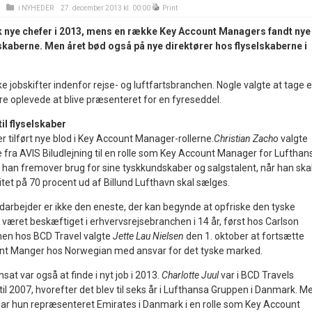
i
NYHEDER
27. december 2013 kl. 00:00
Print
ik nye chefer i 2013, mens en række Key Account Managers fandt nye
skaberne. Men året bød også på nye direktører hos flyselskaberne i
e jobskifter indenfor rejse- og luftfartsbranchen. Nogle valgte at tage e
re oplevede at blive præsenteret for en fyreseddel.
l flyselskaber
ber tilført nye blod i Key Account Manager-rollerne.
Christian Zacho
valgte
 fra AVIS Biludlejning til en rolle som Key Account Manager for Lufthan
r han fremover brug for sine tyskkundskaber og salgstalent, når han ska
tet på 70 procent ud af Billund Lufthavn skal sælges.
arbejder er ikke den eneste, der kan begynde at opfriske den tyske
været beskæftiget i erhvervsrejsebranchen i 14 år, først hos Carlson
hen hos BCD Travel valgte
Jette Lau Nielsen
den 1. oktober at fortsætte
nt Manger hos Norwegian med ansvar for det tyske marked.
sat var også at finde i nyt job i 2013.
Charlotte Juul
var i BCD Travels
il 2007, hvorefter det blev til seks år i Lufthansa Gruppen i Danmark. M
ar hun repræsenteret Emirates i Danmark i en rolle som Key Account