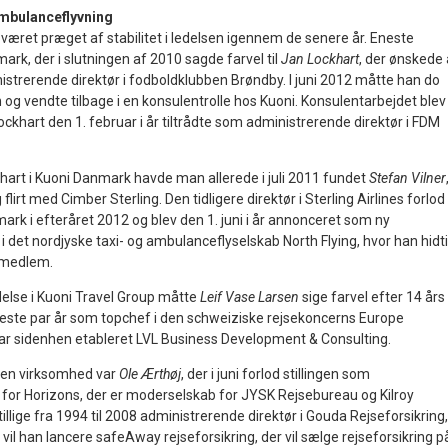
 ambulanceflyvning
været præget af stabilitet i ledelsen igennem de senere år. Eneste
rk, der i slutningen af 2010 sagde farvel til
Jan Lockhart
, der ønskede 
strerende direktør i fodboldklubben Brøndby. I juni 2012 måtte han do
 og vendte tilbage i en konsulentrolle hos Kuoni. Konsulentarbejdet blev
Lockhart den 1. februar i år tiltrådte som administrerende direktør i FDM
hart i Kuoni Danmark havde man allerede i juli 2011 fundet
Stefan Vilner
flirt med Cimber Sterling. Den tidligere direktør i Sterling Airlines forlod
rk i efteråret 2012 og blev den 1. juni i år annonceret som ny
i det nordjyske taxi- og ambulanceflyselskab North Flying, hvor han hidti
smedlem.
delse i Kuoni Travel Group måtte
Leif Vase Larsen
sige farvel efter 14 års
este par år som topchef i den schweiziske rejsekoncerns Europe
ar sidenhen etableret LVL Business Development & Consulting.
egen virksomhed var
Ole Ærthøj
, der i juni forlod stillingen som
 for Horizons, der er moderselskab for JYSK Rejsebureau og Kilroy
illige fra 1994 til 2008 administrerende direktør i Gouda Rejseforsikring,
vil han lancere safeAway rejseforsikring, der vil sælge rejseforsikring p