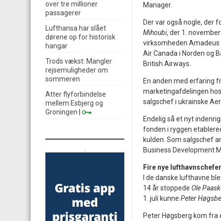
over tre millioner
Manager.
passagerer
Der var også nogle, der fo
Lufthansa har slået
Mihoubi
, der 1. novembe
dørene op for historisk
virksomheden Amadeus Sc
hangar
Air Canada i Norden og B
Trods vækst: Mangler
British Airways.
rejsemuligheder om
sommeren
En anden med erfaring f
marketingafdelingen hos 
Atter flyforbindelse
salgschef i ukrainske Aer
mellem Esbjerg og
Groningen
|
Endelig så et nyt indenri
fonden i ryggen etabler
kulden. Som salgschef 
.
Business Development Ma
Fire nye lufthavnschefe
I de danske lufthavne ble
14 år stoppede
Ole Paask
1. juli kunne
Peter Høgsb
Peter Høgsberg kom fra e