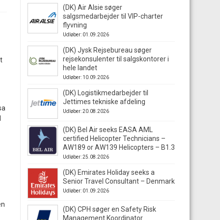
(DK) Air Alsie søger
salgsmedarbejder til VIP-charter
flyvning
Udløber: 01.09.2026
(DK) Jysk Rejsebureau søger
rejsekonsulenter til salgskontorer i
t
hele landet
Udløber: 10.09.2026
(DK) Logistikmedarbejder til
Jettimes tekniske afdeling
sa
Udløber: 20.08.2026
l
(DK) Bel Air seeks EASA AML
certified Helicopter Technicians –
AW189 or AW139 Helicopters – B1.3
Udløber: 25.08.2026
(DK) Emirates Holiday seeks a
Senior Travel Consultant – Denmark
Udløber: 01.09.2026
en
(DK) CPH søger en Safety Risk
Management Koordinator