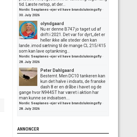
tid. Læste netop, at der...
Nordic Seaplanes-ejer vil have brandslukningsfly
·
30. July 2026
olyndgaard
Nu er denne B747 jo taget ud af
drift i 2021. Det var for dyrt,,det er
heller ikke alle steder den kan
lande..imod sætning til de mange CL 215/415
som kan lave optankning...
Nordic Seaplanes-ejer vil have brandslukningsfly
·
28. July 2026
Peter Dahlgaard
Bestemt. Men DC10 tankeren kan
kun det halve i indsats, de franske
dash 8 er en dråbe i havet og de
gange hvor N944ST har været i aktion har
man kunne se indsatsen....
Nordic Seaplanes-ejer vil have brandslukningsfly
·
28. July 2026
ANNONCER