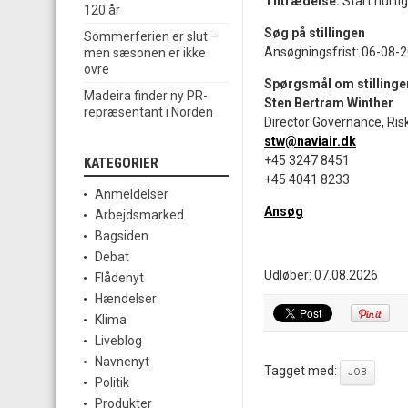
Tiltrædelse:
Start hurtig
120 år
Søg på stillingen
Sommerferien er slut –
Ansøgningsfrist: 06-08-
men sæsonen er ikke
ovre
Spørgsmål om stillinge
Madeira finder ny PR-
Sten Bertram Winther
repræsentant i Norden
Director Governance, Ri
stw@naviair.dk
+45 3247 8451
KATEGORIER
+45 4041 8233
Anmeldelser
Ansøg
Arbejdsmarked
Bagsiden
Debat
Udløber: 07.08.2026
Flådenyt
Hændelser
Klima
Liveblog
Navnenyt
Tagget med:
JOB
Politik
Produkter