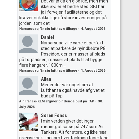
Det var jo da en giod ide, men mon
ikke SFJ er et bedre sted..SFJ har
jo i forvejen faciliteterne og det
kræver nok ikke lige så store investeringer på
jorden, som det...
Narsarsuaq får sin lufthavn tilbage
·
4. August 2026
Daniel
Narsarsuaq ville være et perfekt
sted at parkere de nyindkøbte P8
Poseidon, der er masser af plads
på forpladsen, masser af plads til at bygge
flere hangarer, 1800m...
Narsarsuaq får sin lufthavn tilbage
·
1. August 2026
Allan
Mener der var noget om at
Lufthansa også havde afgivet et
bud på Tap
Air France-KLM afgiver bindende bud på TAP
·
30.
July 2026
Søren Fønss
I min verden giver det ingen
mening, at satse på 747 som Air
Tankers. Alt for store, og ikke nær
præcise nok, ligesom hver tankning tager lang