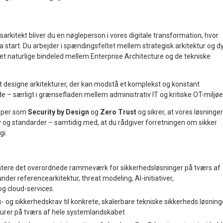
rkitekt bliver du en nøgleperson i vores digitale transformation, hvor
ra start. Du arbejder i spændingsfeltet mellem strategisk arkitektur og d
 det naturlige bindeled mellem Enterprise Architecture og de tekniske
t designe arkitekturer, der kan modstå et komplekst og konstant
de – særligt i grænsefladen mellem administrativ IT og kritiske OT-miljøe
ipper som
Security by Design
og
Zero Trust
og sikrer, at vores løsninger
v og standarder – samtidig med, at du rådgiver forretningen om sikker
gi.
tere det overordnede rammeværk for sikkerhedsløsninger på tværs af
nder referencearkitektur, threat modeling, AI-initiativer,
og cloud-services.
- og sikkerhedskrav til konkrete, skalerbare tekniske sikkerheds løsning
turer på tværs af hele systemlandskabet.