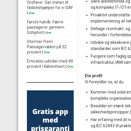
Sikre arkitektonisk o
Ordfører: Gør staten til
og kompleks IT-/OT-in
fødselshjælper for e-SAF
|
Proaktivt understøtte
implementering af tekn
Første halvår: Færre
passagerer gennem
Deltage i kontrakt- 
Schiphol
|
herunder i forbindel
Stormer frem:
Udvikle og eksekvere 
Passagervækst på 32
standarder som IEC 6
procent
|
Fungere som faglig sp
Emirates udvider med 40
infrastruktur, IAM sa
procent i København
|
Din profil
Vi forestiller os, at du:
.
Kommer med solid erfar
kompleks organisatio
Besidder en stærk tek
sikkerhedsprincipper 
Har erfaring med at n
og IEC 62443 til prakti