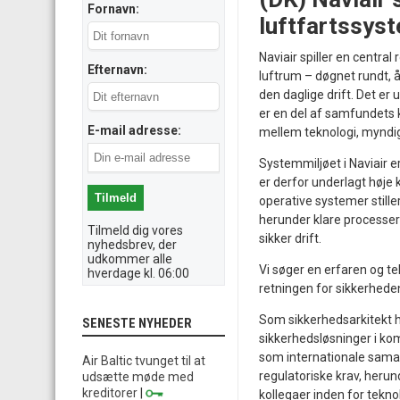
Fornavn:
luftfartssys
Naviair spiller en central r
Efternavn:
luftrum – døgnet rundt, å
den daglige drift. Det er 
er en del af samfundets kr
E-mail adresse:
mellem teknologi, myndigh
Systemmiljøet i Naviair e
er derfor underlagt høje k
operative systemer stille
herunder klare processer 
Tilmeld dig vores
sikker drift.
nyhedsbrev, der
udkommer alle
Vi søger en erfaren og t
hverdage kl. 06:00
retningen for sikkerhede
Som sikkerhedsarkitekt ho
SENESTE NYHEDER
sikkerhedsløsninger i kom
som internationale samar
Air Baltic tvunget til at
regulatoriske krav, heru
udsætte møde med
kreditorer
|
kollegaer inden for tekno