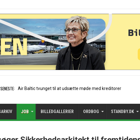
SENESTE:
Stockholm-Arla
SARKIV
JOB
BILLEDGALLERIER
ORDBOG
STANDBY.DK
søger Sikkerhedsarkitekt til fremtiden