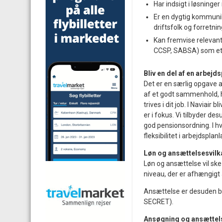
Har indsigt i løsninge
Er en dygtig kommunik
driftsfolk og forretni
Kan fremvise relevante
CCSP, SABSA) som et 
Bliv en del af en arbej
Det er en særlig opgave a
af et godt sammenhold, hv
trives i dit job. I Naviai
er i fokus. Vi tilbyder d
god pensionsordning. I h
fleksibilitet i arbejdspla
Løn og ansættelsesvilk
Løn og ansættelse vil sk
niveau, der er afhængigt a
Ansættelse er desuden b
SECRET).
Ansøgning og ansættel