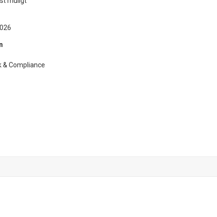
st muligt
2026
n
sk & Compliance