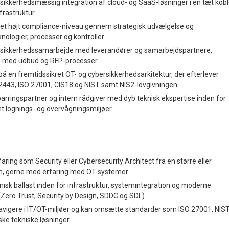
g sikkerhedsmæssig integration af cloud- og SaaS-løsninger i en tæt kobl
frastruktur.
 et højt compliance-niveau gennem strategisk udvælgelse og
ologier, processer og kontroller.
og sikkerhedssamarbejde med leverandører og samarbejdspartnere,
se med udbud og RFP-processer.
på en fremtidssikret OT- og cybersikkerhedsarkitektur, der efterlever
2443, ISO 27001, CIS18 og NIST samt NIS2-lovgivningen.
arringspartner og intern rådgiver med dyb teknisk ekspertise inden for
mt lognings- og overvågningsmiljøer.
ing som Security eller Cybersecurity Architect fra en større eller
n, gerne med erfaring med OT-systemer.
nisk ballast inden for infrastruktur, systemintegration og moderne
(Zero Trust, Security by Design, SDDC og SDL).
avigere i IT/OT-miljøer og kan omsætte standarder som ISO 27001, NIS
ske tekniske løsninger.