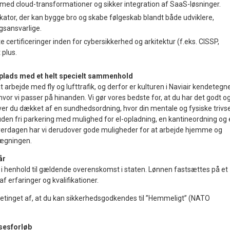
r med cloud-transformationer og sikker integration af SaaS-løsninger.
ator, der kan bygge bro og skabe følgeskab blandt både udviklere,
ngsansvarlige.
 certificeringer inden for cybersikkerhed og arkitektur (f.eks. CISSP,
plus.
dsplads med et helt specielt sammenhold
t arbejde med fly og lufttrafik, og derfor er kulturen i Naviair kendetegn
or vi passer på hinanden. Vi gør vores bedste for, at du har det godt o
r bliver du dækket af en sundhedsordning, hvor din mentale og fysiske trivs
esuden fri parkering med mulighed for el-opladning, en kantineordning og
verdagen har vi derudover gode muligheder for at arbejde hjemme og
nlægningen.
år
e i henhold til gældende overenskomst i staten. Lønnen fastsættes på et
f erfaringer og kvalifikationer.
etinget af, at du kan sikkerhedsgodkendes til ”Hemmeligt” (NATO
sesforløb