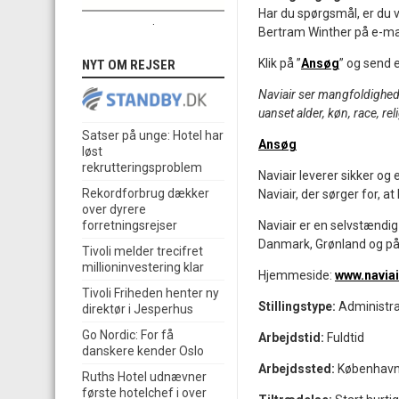
Har du spørgsmål, er du 
.
Bertram Winther på e-ma
Klik på ”
Ansøg
” og send 
NYT OM REJSER
Naviair ser mangfoldighed 
uanset alder, køn, race, rel
Satser på unge: Hotel har
Ansøg
løst
rekrutteringsproblem
Naviair leverer sikker og e
Rekordforbrug dækker
Naviair, der sørger for, 
over dyrere
Naviair er en selvstændig
forretningsrejser
Danmark, Grønland og på
Tivoli melder trecifret
millioninvestering klar
Hjemmeside:
www.naviai
Tivoli Friheden henter ny
Stillingstype:
Administra
direktør i Jesperhus
Go Nordic: For få
Arbejdstid:
Fuldtid
danskere kender Oslo
Arbejdssted:
Københav
Ruths Hotel udnævner
første hotelchef i over