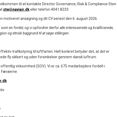
velkommen til at kontakte Director Governance, Risk & Compliance Sten
il
stw@naviair.dk
eller telefon 4041 8233.
en motiveret ansøgning og dit CV senest den 6. august 2026.
som en fordel, og vi opfordrer derfor alle interesserede og kvalificerede,
igion og etnisk baggrund til at søge stillingen.
ffektiv trafikstyring til luftfarten. Helt konkret betyder det, at det er
at lede fly sikkert og uden forsinkelser gennem dansk luftrum.
 offentlig virksomhed (SOV). Vi er ca. 675 medarbejdere fordelt i
 Færøerne.
r.dk
tiv
n