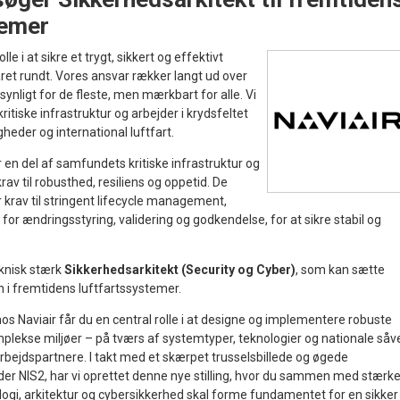
temer
olle i at sikre et trygt, sikkert og effektivt
ret rundt. Vores ansvar rækker langt ud over
usynligt for de fleste, men mærkbart for alle. Vi
itiske infrastruktur og arbejder i krydsfeltet
eder og international luftfart.
r en del af samfundets kritiske infrastruktur og
rav til robusthed, resiliens og oppetid. De
r krav til stringent lifecycle management,
for ændringsstyring, validering og godkendelse, for at sikre stabil og
eknisk stærk
Sikkerhedsarkitekt (Security og Cyber)
, som kan sætte
n i fremtidens luftfartssystemer.
s Naviair får du en central rolle i at designe og implementere robuste
plekse miljøer – på tværs af systemtyper, teknologier og nationale såv
bejdspartnere. I takt med et skærpet trusselsbillede og øgede
nder NIS2, har vi oprettet denne nye stilling, hvor du sammen med stærk
logi, arkitektur og cybersikkerhed skal forme fundamentet for en sikker