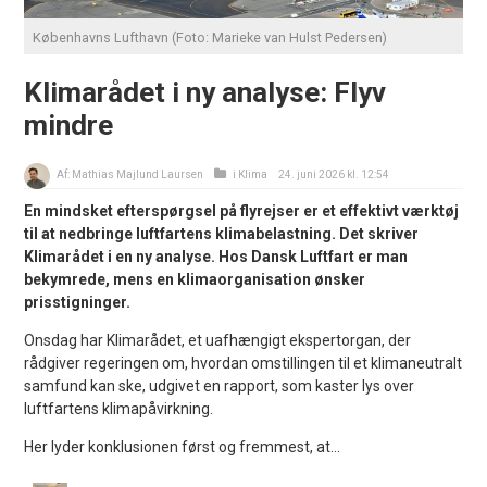
Københavns Lufthavn (Foto: Marieke van Hulst Pedersen)
Klimarådet i ny analyse: Flyv
mindre
Af:
Mathias Majlund Laursen
i
Klima
24. juni 2026 kl. 12:54
En mindsket efterspørgsel på flyrejser er et effektivt værktøj
til at nedbringe luftfartens klimabelastning. Det skriver
Klimarådet i en ny analyse. Hos Dansk Luftfart er man
bekymrede, mens en klimaorganisation ønsker
prisstigninger.
Onsdag har Klimarådet, et uafhængigt ekspertorgan, der
rådgiver regeringen om, hvordan omstillingen til et klimaneutralt
samfund kan ske, udgivet en rapport, som kaster lys over
luftfartens klimapåvirkning.
Her lyder konklusionen først og fremmest, at...