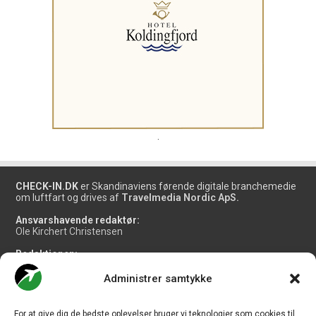
.
CHECK-IN.DK
er Skandinaviens førende digitale branchemedie
om luftfart og drives af
Travelmedia Nordic ApS.
Ansvarshavende redaktør:
Ole Kirchert Christensen
Redaktionen:
Christian Granhøj Skouboe
Henrik Baumgarten
Administrer samtykke
Danny Longhi Andreasen
Mathias Majlund Laursen
For at give dig de bedste oplevelser bruger vi teknologier som cookies til