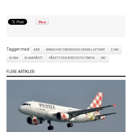
Tagget med:
ABB
BRANCHEFORENINGEN DANSK LUFTFART
E-SAF
KLIMA
KLIMARÅDET
RÅDET FOR BÆREDYGTIG TRAFIK
SAF
FLERE ARTIKLER: