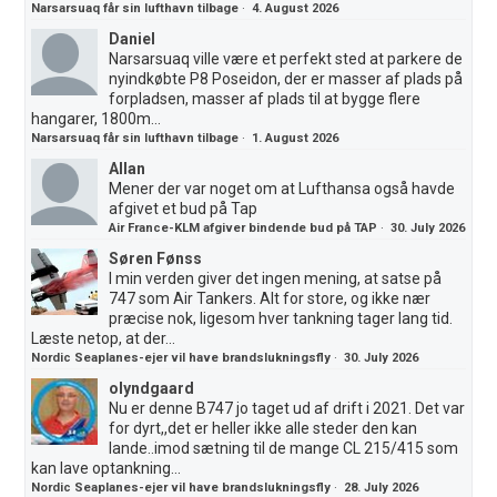
Narsarsuaq får sin lufthavn tilbage
·
4. August 2026
Daniel
Narsarsuaq ville være et perfekt sted at parkere de
nyindkøbte P8 Poseidon, der er masser af plads på
forpladsen, masser af plads til at bygge flere
hangarer, 1800m...
Narsarsuaq får sin lufthavn tilbage
·
1. August 2026
Allan
Mener der var noget om at Lufthansa også havde
afgivet et bud på Tap
Air France-KLM afgiver bindende bud på TAP
·
30. July 2026
Søren Fønss
I min verden giver det ingen mening, at satse på
747 som Air Tankers. Alt for store, og ikke nær
præcise nok, ligesom hver tankning tager lang tid.
Læste netop, at der...
Nordic Seaplanes-ejer vil have brandslukningsfly
·
30. July 2026
olyndgaard
Nu er denne B747 jo taget ud af drift i 2021. Det var
for dyrt,,det er heller ikke alle steder den kan
lande..imod sætning til de mange CL 215/415 som
kan lave optankning...
Nordic Seaplanes-ejer vil have brandslukningsfly
·
28. July 2026