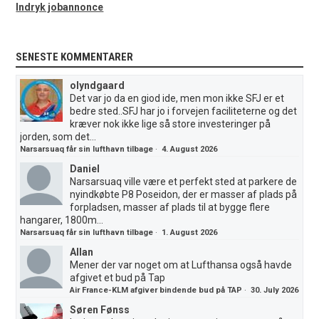
Indryk jobannonce
SENESTE KOMMENTARER
olyndgaard
Det var jo da en giod ide, men mon ikke SFJ er et
bedre sted..SFJ har jo i forvejen faciliteterne og det
kræver nok ikke lige så store investeringer på
jorden, som det...
Narsarsuaq får sin lufthavn tilbage
·
4. August 2026
Daniel
Narsarsuaq ville være et perfekt sted at parkere de
nyindkøbte P8 Poseidon, der er masser af plads på
forpladsen, masser af plads til at bygge flere
hangarer, 1800m...
Narsarsuaq får sin lufthavn tilbage
·
1. August 2026
Allan
Mener der var noget om at Lufthansa også havde
afgivet et bud på Tap
Air France-KLM afgiver bindende bud på TAP
·
30. July 2026
Søren Fønss