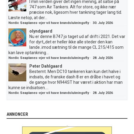
I min verden giver det ingen mening, at satse på
747 som Air Tankers. Alt for store, og ikke nær
præcise nok, ligesom hver tankning tager lang tid.
Læste netop, at der...
Nordic Seaplanes-ejer vil have brandslukningsfly
·
30. July 2026
olyndgaard
Nu er denne B747 jo taget ud af drift i 2021. Det var
for dyrt,,det er heller ikke alle steder den kan
lande..imod sætning til de mange CL 215/415 som
kan lave optankning...
Nordic Seaplanes-ejer vil have brandslukningsfly
·
28. July 2026
Peter Dahlgaard
Bestemt. Men DC10 tankeren kan kun det halve i
indsats, de franske dash 8 er en dråbe i havet og
de gange hvor N944ST har været i aktion har man
kunne se indsatsen....
Nordic Seaplanes-ejer vil have brandslukningsfly
·
28. July 2026
ANNONCER
.