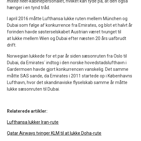
mixed fleet
-kabinepersonalet, hvilket kan tyde på, at den også
hænger i en tynd tråd.
I april 2016 måtte Lufthansa lukke ruten mellem München og
Dubai som følge af konkurrence fra Emirates, og blot et halvt år
forinden havde søsterselskabet Austrian været tvunget til
at lukke mellem Wien og Dubai efter næsten 20 års uafbrudt
drift.
Norwegian lukkede for et par år siden sæsonruten fra Oslo til
Dubai, da Emirates´ indtog i den norske hovedstadslufthavn i
Gardermoen havde gjort konkurrencen vanskelig. Det samme
måtte SAS sande, da Emirates i 2011 startede op i Københavns
Lufthavn, hvor det skandinaviske flyselskab samme år måtte
lukke sæsonruten til Dubai.
Relaterede artikler:
Lufthansa lukker Iran-rute
Qatar Airways tvinger KLM til at lukke Doha-rute