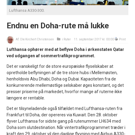
Lufthansa A330-300.
Endnu en Doha-rute må lukke
Af:
Ole Kirchert Christensen
i
Ruter
11. september 2017 kl. 00:00
Print
Lufthansa ophører med at beflyve Doha i ørkenstaten Qatar
ved udgangen af sommertrafikprogrammet.
Det er vanskeligt for de store europæiske flyselskaber at
opretholde beflyningen af de tre store hubs i Mellemøsten,
henholdsvis Abu Dhabi, Doha og Dubai. Kapaciteten fra de
konkurrerende mellemøstlige selskaber øges konstant, og det
presser priserne på markedet, hvorfor mange af ruterne ikke
længere er rentable.
Det er tilsyneladende også tilfældet med Lufthansa-ruten fra
Frankfurt til Doha, der opereres via Kuwait. Den 28. oktober
flyver Lufthansa for sidste gang på rutenummer LH634 med
Doha som slutdestination. Når vintertrafikprogrammet træder i
kraft den 29. oktober vil den daglige flyvning med Airbus A330-