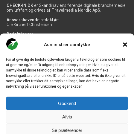
CHECK-IN.DK
er Skandinaviens førende digitale branchemedie
om luftfart og drives af
Travelmedia Nordic ApS.
Ansvarshavende redaktør:
Ole Kirchert Christensen
Redaktionen:
Christian Granhøj Skouboe
Henrik Baumgarten
Administrer samtykke
Danny Longhi Andreasen
Mathias Majlund Laursen
For at give dig de bedste oplevelser bruger vi teknologier som cookies til
Salg og jobannoncer:
at gemme og/eller få adgang til enhedsoplysninger. Hvis du giver dit
salg@travelmedianordic.com
samtykke til disse teknologier, kan vi behandle data som f.eks.
browsingadfærd eller unikke ID'er på dette websted. Hvis du ikke giver dit
samtykke eller trækker dit samtykke tilbage, kan det have en negativ
Vi tager ansvar for indholdet og er tilmeldt
indvirkning på visse funktioner og egenskaber.
Godkend
Siden er udviklet af
JHV Media Consult.
Afvis
Se præferencer