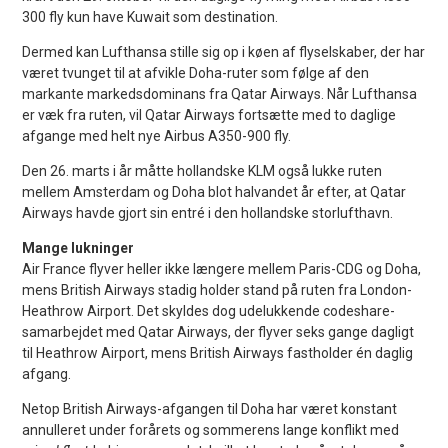
300 fly kun have Kuwait som destination.
Dermed kan Lufthansa stille sig op i køen af flyselskaber, der har
været tvunget til at afvikle Doha-ruter som følge af den
markante markedsdominans fra Qatar Airways. Når Lufthansa
er væk fra ruten, vil Qatar Airways fortsætte med to daglige
afgange med helt nye Airbus A350-900 fly.
Den 26. marts i år måtte hollandske KLM også lukke ruten
mellem Amsterdam og Doha blot halvandet år efter, at Qatar
Airways havde gjort sin entré i den hollandske storlufthavn.
Mange lukninger
Air France flyver heller ikke længere mellem Paris-CDG og Doha,
mens British Airways stadig holder stand på ruten fra London-
Heathrow Airport. Det skyldes dog udelukkende codeshare-
samarbejdet med Qatar Airways, der flyver seks gange dagligt
til Heathrow Airport, mens British Airways fastholder én daglig
afgang.
Netop British Airways-afgangen til Doha har været konstant
annulleret under forårets og sommerens lange konflikt med