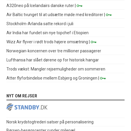
A320neo på Icelandairs danske ruter
|
Air Baltic tvunget til at udsætte møde med kreditorer
|
Stockholm-Arlanda satte rekord i juli
Air India har fundet sin nye topchef i Etiopien
Wizz Air flyver i rødt trods højere omsætning
|
Norwegian-koncernen over tre millioner passagerer
Lufthansa har slået dørene op for historisk hangar
Trods vækst: Mangler rejsemuligheder om sommeren
Atter flyforbindelse mellem Esbjerg og Groningen
|
NYT OM REJSER
Norsk krydstogtrederi satser på personalisering
Børsen-besøgscenter runder milepæl