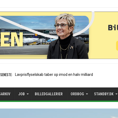
SENESTE:
A320neo på Icelandairs dans
SARKIV
JOB
BILLEDGALLERIER
ORDBOG
STANDBY.DK