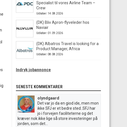
Specialist til vores Airline Team –
Crew
vne
Udløber: 14.08.2026
(DK) Bliv Apron-flyveleder hos
Naviair
en
Udløber: 01.09.2026
il
(DK) Albatros Travel is looking for a
Product Manager, Africa
Udløber: 08.08.2026
es
Indryk jobannonce
ig
SENESTE KOMMENTARER
olyndgaard
Det var jo da en giod ide, men mon
ikke SFJ er et bedre sted..SFJ har
jo i forvejen faciliteterne og det
kræver nok ikke lige så store investeringer på
jorden, som det...