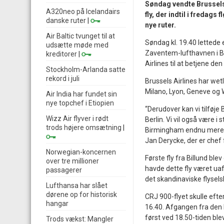
Søndag vendte Brussels 
A320neo på Icelandairs
fly, der indtil i fredag
danske ruter
|
nye ruter.
Air Baltic tvunget til at
Søndag kl. 19.40 lettede
udsætte møde med
Zaventem-lufthavnen i Bru
kreditorer
|
Airlines til at betjene de
Stockholm-Arlanda satte
rekord i juli
Brussels Airlines har wet
Milano, Lyon, Geneve og W
Air India har fundet sin
nye topchef i Etiopien
“Derudover kan vi tilføje
Wizz Air flyver i rødt
Berlin. Vi vil også være 
trods højere omsætning
|
Birmingham endnu mere. I 
Jan Derycke, der er chef 
Norwegian-koncernen
Første fly fra Billund b
over tre millioner
havde dette fly været uaf
passagerer
det skandinaviske flysel
Lufthansa har slået
dørene op for historisk
CRJ 900-flyet skulle efter
hangar
16.40. Afgangen fra den 
først ved 18.50-tiden ble
Trods vækst: Mangler