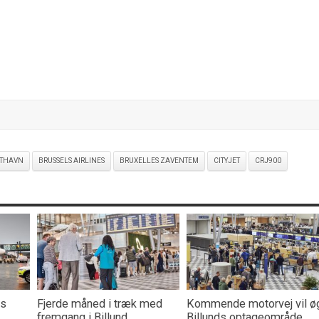
FTHAVN
BRUSSELS AIRLINES
BRUXELLES ZAVENTEM
CITYJET
CRJ900
rs
Fjerde måned i træk med
Kommende motorvej vil ø
fremgang i Billund
Billunds optageområde