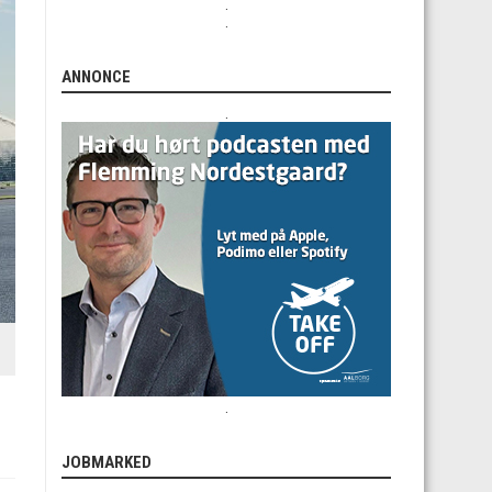
.
.
ANNONCE
.
.
JOBMARKED