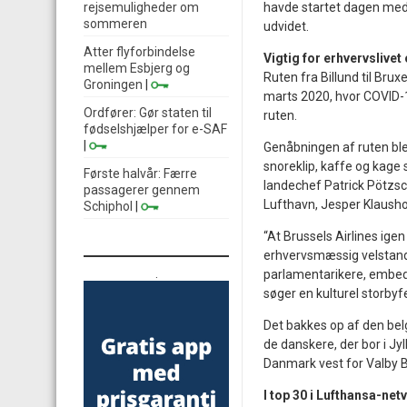
rejsemuligheder om
havde startet dagen med 
sommeren
udvidet.
Atter flyforbindelse
Vigtig for erhvervslive
mellem Esbjerg og
Ruten fra Billund til Brux
Groningen
|
marts 2020, hvor COVID-19
Ordfører: Gør staten til
ruten.
fødselshjælper for e-SAF
|
Genåbningen af ruten bl
snoreklip, kaffe og kage
Første halvår: Færre
landechef Patrick Pötzsc
passagerer gennem
Lufthavn, Jesper Klaush
Schiphol
|
“At Brussels Airlines igen
erhvervsmæssig velstand 
.
parlamentarikere, embeds
søger en kulturel storbyf
Det bakkes op af den belg
de danskere, der bor i Jy
Danmark vest for Valby 
I top 30 i Lufthansa-ne