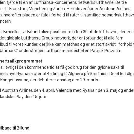
r den fjerde til en af Lufthansa-koncernens netværkslufthavne. De tre
er til Frankfurt, München og Zürich. Herudover åbner Austrian Airlines
en, hvorefter pladen er fuld i forhold til ruter til samtlige netværksluftha
oncern.
il Bruxelles, vil Billund blive positioneret i top 30 af de lufthavne, der er 
 det globale Lufthansa Group-netværk, der er forbundet til alle fem
bud til vores kunder, der ikke kan matches og er et stort skridt i forhold t
tdanmark,” understreger Lufthansa-landechefen Patrick Pötzsch.
mmertrafikprogrammet
s i øvrigt i den kommende tid at få god brug for den gyldne saks til
es nye Ryanair-ruter til Berlin og til Alghero på Sardinien. De efterfølg
il Kangerlussuaq, der debuterer onsdag den 29. marts.
Austrian Airlines den 4. april, Valencia med Ryanair den 3. maj og endel
landske Play den 15. juni.
lbage til Billund