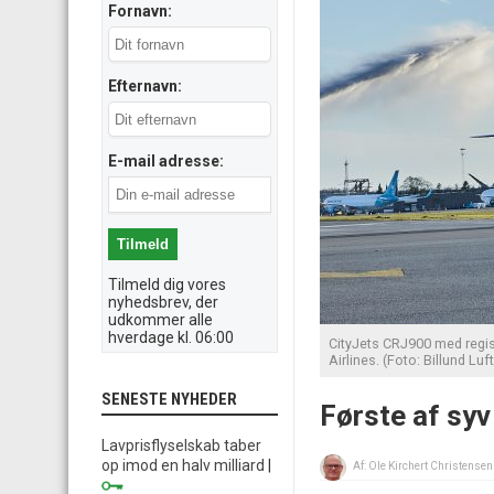
Fornavn:
Efternavn:
E-mail adresse:
Tilmeld dig vores
nyhedsbrev, der
udkommer alle
hverdage kl. 06:00
CityJets CRJ900 med regis
Airlines. (Foto: Billund Luf
SENESTE NYHEDER
Første af syv
Lavprisflyselskab taber
op imod en halv milliard
|
Af:
Ole Kirchert Christensen