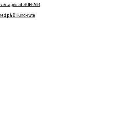
s overtages af SUN-AIR
ned på Billund-rute