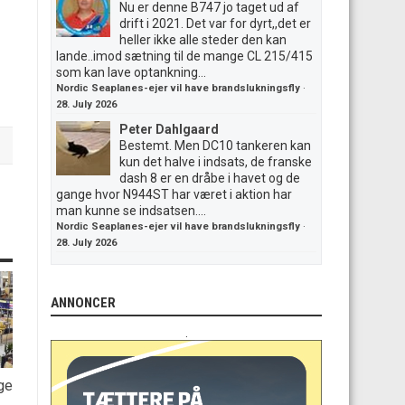
Nu er denne B747 jo taget ud af
drift i 2021. Det var for dyrt,,det er
heller ikke alle steder den kan
lande..imod sætning til de mange CL 215/415
som kan lave optankning...
Nordic Seaplanes-ejer vil have brandslukningsfly
·
28. July 2026
Peter Dahlgaard
Bestemt. Men DC10 tankeren kan
kun det halve i indsats, de franske
dash 8 er en dråbe i havet og de
gange hvor N944ST har været i aktion har
man kunne se indsatsen....
Nordic Seaplanes-ejer vil have brandslukningsfly
·
28. July 2026
ANNONCER
.
ge