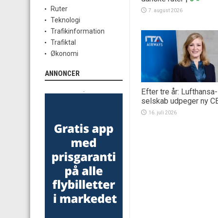
Ruter
7. august 2026
Teknologi
Trafikinformation
Trafiktal
Økonomi
ANNONCER
.
Efter tre år: Lufthansa-
selskab udpeger ny C
16. juli 2026