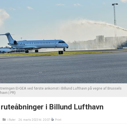
treringen EI-GEA ved første ankomst i Billund Lufthavn på vegne af Brussels
thavn | PR)
 ruteåbninger i Billund Lufthavn
i
Ruter
26. marts 2023 kl. 20:07
Print