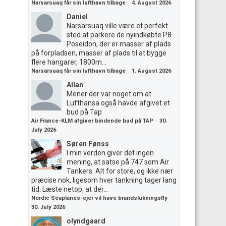
Narsarsuaq får sin lufthavn tilbage
·
4. August 2026
Daniel
Narsarsuaq ville være et perfekt
sted at parkere de nyindkøbte P8
Poseidon, der er masser af plads
på forpladsen, masser af plads til at bygge
flere hangarer, 1800m...
Narsarsuaq får sin lufthavn tilbage
·
1. August 2026
Allan
Mener der var noget om at
Lufthansa også havde afgivet et
bud på Tap
Air France-KLM afgiver bindende bud på TAP
·
30.
July 2026
Søren Fønss
I min verden giver det ingen
mening, at satse på 747 som Air
Tankers. Alt for store, og ikke nær
præcise nok, ligesom hver tankning tager lang
tid. Læste netop, at der...
Nordic Seaplanes-ejer vil have brandslukningsfly
·
30. July 2026
olyndgaard