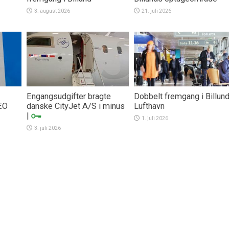
3. august 2026
21. juli 2026
Engangsudgifter bragte
Dobbelt fremgang i Billun
EO
danske CityJet A/S i minus
Lufthavn
|
1. juli 2026
3. juli 2026