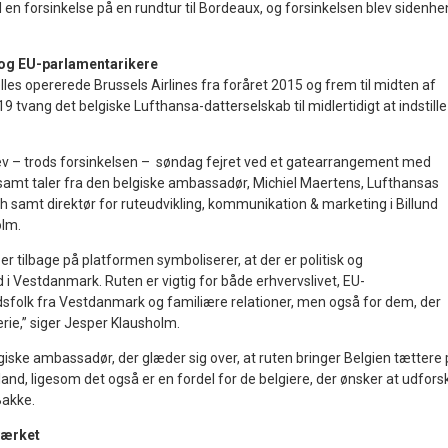
en forsinkelse på en rundtur til Bordeaux, og forsinkelsen blev sidenhe
t og EU-parlamentarikere
elles opererede Brussels Airlines fra foråret 2015 og frem til midten af
 tvang det belgiske Lufthansa-datterselskab til midlertidigt at indstille
ev – trods forsinkelsen – søndag fejret ved et gatearrangement med
 samt taler fra den belgiske ambassadør, Michiel Maertens, Lufthansas
h samt direktør for ruteudvikling, kommunikation & marketing i Billund
olm.
 er tilbage på platformen symboliserer, at der er politisk og
i Vestdanmark. Ruten er vigtig for både erhvervslivet, EU-
folk fra Vestdanmark og familiære relationer, men også for dem, der
erie,” siger Jesper Klausholm.
iske ambassadør, der glæder sig over, at ruten bringer Belgien tættere
lland, ligesom det også er en fordel for de belgiere, der ønsker at udfors
Bakke.
tværket