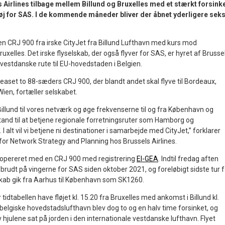
Airlines tilbage mellem Billund og Bruxelles med et stærkt forsink
s fløj for SAS. I de kommende måneder bliver der åbnet yderligere sek
 en CRJ 900 fra irske CityJet fra Billund Lufthavn med kurs mod
xelles. Det irske flyselskab, der også flyver for SAS, er hyret af Brusse
n vestdanske rute til EU-hovedstaden i Belgien.
leaset to 88-sæders CRJ 900, der blandt andet skal flyve til Bordeaux,
ien, fortæller selskabet.
 Billund til vores netværk og øge frekvenserne til og fra København og
i stand til at betjene regionale forretningsruter som Hamborg og
alt vil vi betjene ni destinationer i samarbejde med CityJet,” forklarer
for Network Strategy and Planning hos Brussels Airlines.
lev opereret med en CRJ 900 med registrering
EI-GEA
. Indtil fredag aften
brudt på vingerne for SAS siden oktober 2021, og foreløbigt sidste tur f
skab gik fra Aarhus til København som SK1260.
 tidtabellen have fløjet kl. 15.20 fra Bruxelles med ankomst i Billund kl.
belgiske hovedstadslufthavn blev dog to og en halv time forsinket, og
v hjulene sat på jorden i den internationale vestdanske lufthavn. Flyet