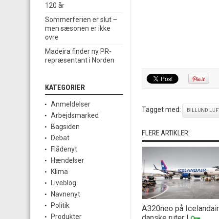
120 år
Sommerferien er slut –
men sæsonen er ikke
ovre
Madeira finder ny PR-
repræsentant i Norden
KATEGORIER
Anmeldelser
Tagget med:
BILLUND LU
Arbejdsmarked
Bagsiden
FLERE ARTIKLER:
Debat
Flådenyt
Hændelser
Klima
Liveblog
Navnenyt
Politik
A320neo på Icelandai
Produkter
danske ruter
|