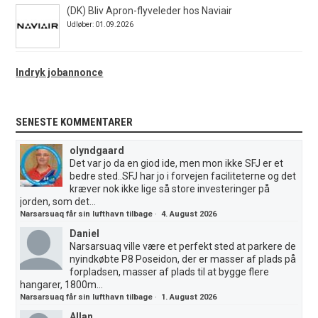
(DK) Bliv Apron-flyveleder hos Naviair
Udløber: 01.09.2026
Indryk jobannonce
SENESTE KOMMENTARER
olyndgaard
Det var jo da en giod ide, men mon ikke SFJ er et
bedre sted..SFJ har jo i forvejen faciliteterne og det
kræver nok ikke lige så store investeringer på
jorden, som det...
Narsarsuaq får sin lufthavn tilbage
·
4. August 2026
Daniel
Narsarsuaq ville være et perfekt sted at parkere de
nyindkøbte P8 Poseidon, der er masser af plads på
forpladsen, masser af plads til at bygge flere
hangarer, 1800m...
Narsarsuaq får sin lufthavn tilbage
·
1. August 2026
Allan