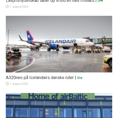
Lavprisflyselskab taber op imod en halv milliard
|
7. august 2026
A320neo på Icelandairs danske ruter
|
7. august 2026