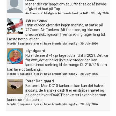
Mener der var noget om at Lufthansa også havde
afgivet et bud på Tap
Air France-KLM afgiver bindende bud på TAP
·
30. July 2026
Søren Fønss
I min verden giver det ingen mening, at satse på
747 som Air Tankers. Alt for store, og ikke nær
præcise nok, ligesom hver tankning tager lang tid.
Læste netop, at der...
Nordic Seaplanes-ejer vil have brandslukningsfly
·
30. July 2026
olyndgaard
Nu er denne B747 jo taget ud af drift i 2021. Det var
for dyrt,,det er heller ikke alle steder den kan
lande..imod sætning til de mange CL 215/415 som
kan lave optankning...
Nordic Seaplanes-ejer vil have brandslukningsfly
·
28. July 2026
Peter Dahlgaard
Bestemt. Men DC10 tankeren kan kun det halve i
indsats, de franske dash 8 er en dråbe i havet og
de gange hvor N944ST har været i aktion har man
kunne se indsatsen....
Nordic Seaplanes-ejer vil have brandslukningsfly
·
28. July 2026