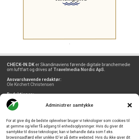
.
CHECK-IN.DK
er Skandinaviens førende digitale branchemedie
om luftfart og drives af
Travelmedia Nordic ApS.
Ansvarshavende redaktør:
Ole Kirchert Christensen
Redaktionen:
Christian Granhøj Skouboe
Henrik Baumgarten
Administrer samtykke
Danny Longhi Andreasen
Mathias Majlund Laursen
For at give dig de bedste oplevelser bruger vi teknologier som cookies til
Salg og jobannoncer:
at gemme og/eller få adgang til enhedsoplysninger. Hvis du giver dit
salg@travelmedianordic.com
samtykke til disse teknologier, kan vi behandle data som f.eks.
browsingadfærd eller unikke ID'er på dette websted. Hvis du ikke giver dit