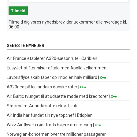
Tilmeld dig vores nyhedsbrev, der udkommer alle hverdage kl.
06:00
SENESTE NYHEDER
Air France etablerer A320-sæsonrute i Caribien
EasyJet-stifter hilser aftale med Apollo velkommen
Lavprisflyselskab taber op imod en halv milliard
|
A320neo på Icelandairs danske ruter
|
Air Baltic tvunget til at udsætte møde med kreditorer
|
Stockholm-Arlanda satte rekord i juli
Air India har fundet sin nye topchef i Etiopien
Wizz Air flyver i rødt trods højere omsætning
|
Norwegian-koncernen over tre millioner passagerer