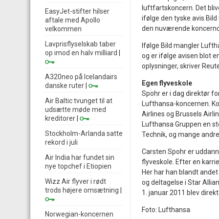
luftfartskoncern. Det bli
EasyJet-stifter hilser
ifølge den tyske avis Bil
aftale med Apollo
den nuværende koncernche
velkommen
Lavprisflyselskab taber
Ifølge Bild mangler Lufth
op imod en halv milliard
|
og er ifølge avisen blot 
oplysninger, skriver Reute
A320neo på Icelandairs
Egen flyveskole
danske ruter
|
Spohr er i dag direktør f
Air Baltic tvunget til at
Lufthansa-koncernen. Ko
udsætte møde med
Airlines og Brussels Airl
kreditorer
|
Lufthansa Gruppen en sto
Stockholm-Arlanda satte
Technik, og mange andre 
rekord i juli
Carsten Spohr er uddanne
Air India har fundet sin
flyveskole. Efter en karri
nye topchef i Etiopien
Her har han blandt ande
Wizz Air flyver i rødt
og deltagelse i Star Alli
trods højere omsætning
|
1. januar 2011 blev direk
Foto: Lufthansa
Norwegian-koncernen