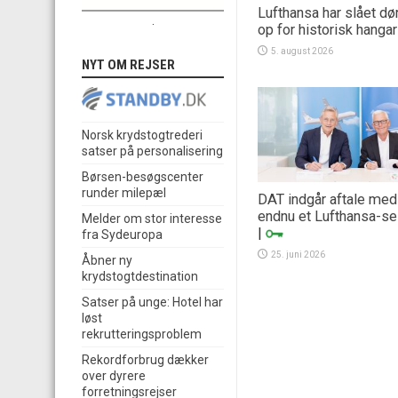
Lufthansa har slået dø
.
op for historisk hangar
5. august 2026
NYT OM REJSER
Norsk krydstogtrederi
satser på personalisering
Børsen-besøgscenter
runder milepæl
DAT indgår aftale med
endnu et Lufthansa-se
Melder om stor interesse
|
fra Sydeuropa
25. juni 2026
Åbner ny
krydstogtdestination
Satser på unge: Hotel har
løst
rekrutteringsproblem
Rekordforbrug dækker
over dyrere
forretningsrejser