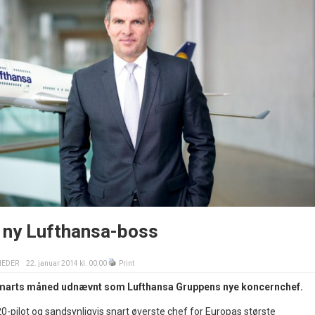
e ny Lufthansa-boss
HEDER
22. januar 2014 kl. 00:00
Print
i marts måned udnævnt som Lufthansa Gruppens nye koncernchef.
320-pilot og sandsynligvis snart øverste chef for Europas største