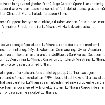
ver inden længe virkeligheden for 47-årige Carsten Spohr. Han er nemlig
d udset til at blive den næste koncernchef for hele Lufthansa-gruppen nå
f, Christoph Franz, forlader gruppen 31. maj.
ansa Gruppens bestyrelse at nikke ja til udnævnelsen. Det skal ske i mar
en formalitet. En talsmand for Lufthansa vil ikke bekræfte avisens
rs.
or selve passagerflyselskabet Lufthansa, der er det største medlem i
ncernen tæller også flyselskaber som Germanwings, Swiss, Austrian
ines, ligesom koncernen ejer andele i JetBlue og SunExpress. Desuden h
r fragtforretning, Lufthansa Cargo, en stor teknisk forretning, Lufthan
aktiviteter beslægtet med luftfart.
t ingeniør fra Karlsruhe Universitet og pilot på Lufthansas egen
ere i andre firmaer vendte han i 1994 tilbage til det tyske luftfartsselskab
t haft ansvaret for Lufthansas samarbejde med sine europæiske partne
ance. Han har også været forbi direktørstolen i Lufthansa Cargo inden ha
tør for passagerflyselskabet Lufthansa.