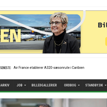
SENESTE:
EasyJet-stifter hilser afta
SARKIV
JOB
BILLEDGALLERIER
ORDBOG
STANDBY.DK