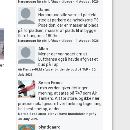
Narsarsuaq får sin lufthavn tilbage
·
4. August 2026
Daniel
Narsarsuaq ville være et perfekt
sted at parkere de nyindkøbte P8
Poseidon, der er masser af plads
på forpladsen, masser af plads til at bygge
flere hangarer, 1800m...
Narsarsuaq får sin lufthavn tilbage
·
1. August 2026
Allan
Mener der var noget om at
Lufthansa også havde afgivet et
bud på Tap
er
Air France-KLM afgiver bindende bud på TAP
·
30.
July 2026
Søren Fønss
I min verden giver det ingen
mening, at satse på 747 som Air
Tankers. Alt for store, og ikke nær
præcise nok, ligesom hver tankning tager lang
tid. Læste netop, at der...
Nordic Seaplanes-ejer vil have brandslukningsfly
·
30. July 2026
olyndgaard