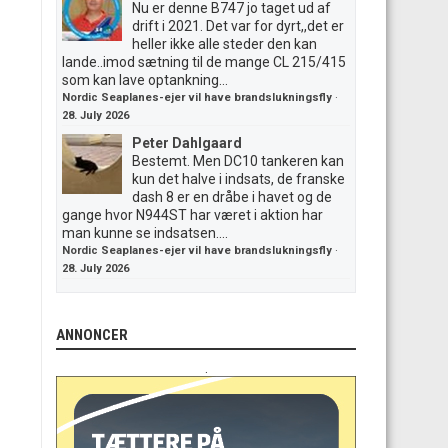
Nu er denne B747 jo taget ud af
drift i 2021. Det var for dyrt,,det er
heller ikke alle steder den kan
lande..imod sætning til de mange CL 215/415
som kan lave optankning...
Nordic Seaplanes-ejer vil have brandslukningsfly
·
28. July 2026
Peter Dahlgaard
Bestemt. Men DC10 tankeren kan
kun det halve i indsats, de franske
dash 8 er en dråbe i havet og de
gange hvor N944ST har været i aktion har
man kunne se indsatsen....
Nordic Seaplanes-ejer vil have brandslukningsfly
·
28. July 2026
ANNONCER
.