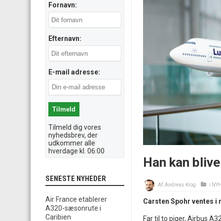
Fornavn:
Efternavn:
E-mail adresse:
Tilmeld dig vores
nyhedsbrev, der
udkommer alle
hverdage kl. 06:00
Han kan bliv
SENESTE NYHEDER
Af:
Andreas Krog
i
NY
Air France etablerer
Carsten Spohr ventes 
A320-sæsonrute i
Caribien
Far til to piger, Airbus A