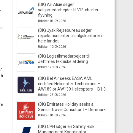
(DK) Air Alsie søger
salgsmedarbejder til VIP-charter
r
flyvning
Udløber: 01.09.2026
ts
(DK) Jysk Rejsebureau søger
rejsekonsulenter til salgskontorer i
hele landet
Udløber: 10.09.2026
(DK) Logistikmedarbejder til
Jettimes tekniske afdeling
Udløber: 20.08.2026
ar
sa
(DK) Bel Air seeks EASA AML
certified Helicopter Technicians –
AW189 or AW139 Helicopters – B1.3
Udløber: 25.08.2026
.
(DK) Emirates Holiday seeks a
re
Senior Travel Consultant – Denmark
n
Udløber: 01.09.2026
(DK) CPH søger en Safety Risk
Management Koordinator