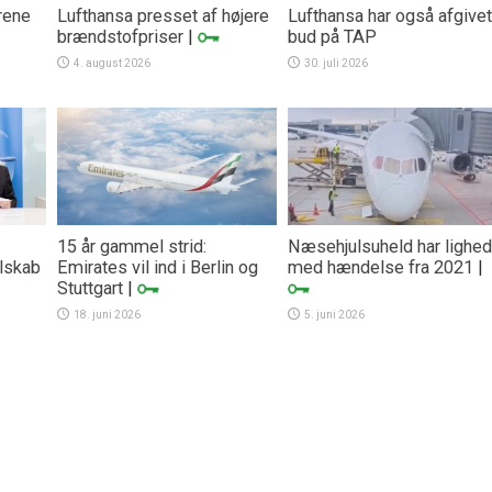
rene
Lufthansa presset af højere
Lufthansa har også afgivet
brændstofpriser
|
bud på TAP
4. august 2026
30. juli 2026
15 år gammel strid:
Næsehjulsuheld har lighed
lskab
Emirates vil ind i Berlin og
med hændelse fra 2021
|
Stuttgart
|
18. juni 2026
5. juni 2026