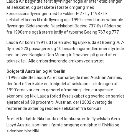
Lauda Air begyndte først flyvninger nogle år efter etableringen
af selskabet, og det skete i første omgang med
koncessionsflyvninger med to Fokker F-27 fly. I 1987 fik
selskabet licens til ruteflyvning og i 1990 licens til internationale
flyvninger. Sideløbende fik selskabet Boeing 737-fly i flåden og
fra 1990erne også større jetfly af typerne Boeing 767 og 777.
Lauda Air kom i 1991 ud for en alvorlig ulykke, da et Boeing 767-
fly med 223 passagerer og 10 besætningsmedlemmer styrtede
ned tæt ved Bangkok Don Muang-lufthavnen på grund af en
teknisk fejl. Alle ombordværende omkom ved styrtet.
Solgte til Austrian og Airberlin
I 1996 indledte Lauda Air et samarbejde med Austrian Airlines,
der året efter købte en tredjedel af selskabet. I slutningen af
1990´erne var der en generel afmatning i den europæiske
økonomi, og Niki Lauda forlod flyselskabet og overlod en samlet
ejerandel på 88 procent til Austrian, der i 2002 overtog de
resterende aktier og reddede selskabet fra konkurs.
Året efter købte Niki Lauda det konkursramte flyselskab Aero
Lloyd Austria, som han i første omgang omdøbte til FlyNiki og
sidenhen blot NIKI.