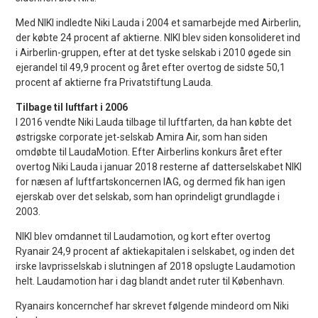
Med NIKI indledte Niki Lauda i 2004 et samarbejde med Airberlin,
der købte 24 procent af aktierne. NIKI blev siden konsolideret ind
i Airberlin-gruppen, efter at det tyske selskab i 2010 øgede sin
ejerandel til 49,9 procent og året efter overtog de sidste 50,1
procent af aktierne fra Privatstiftung Lauda.
Tilbage til luftfart i 2006
I 2016 vendte Niki Lauda tilbage til luftfarten, da han købte det
østrigske corporate jet-selskab Amira Air, som han siden
omdøbte til LaudaMotion. Efter Airberlins konkurs året efter
overtog Niki Lauda i januar 2018 resterne af datterselskabet NIKI
for næsen af luftfartskoncernen IAG, og dermed fik han igen
ejerskab over det selskab, som han oprindeligt grundlagde i
2003.
NIKI blev omdannet til Laudamotion, og kort efter overtog
Ryanair 24,9 procent af aktiekapitalen i selskabet, og inden det
irske lavprisselskab i slutningen af 2018 opslugte Laudamotion
helt. Laudamotion har i dag blandt andet ruter til København.
Ryanairs koncernchef har skrevet følgende mindeord om Niki