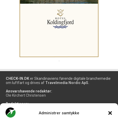
.
CHECK-IN.DK
er Skandinaviens førende digitale branchemedie
om luftfart og drives af
Travelmedia Nordic ApS.
Ansvarshavende redaktør:
Ole Kirchert Christensen
Redaktionen:
Christian Granhøj Skouboe
Henrik Baumgarten
Administrer samtykke
Danny Longhi Andreasen