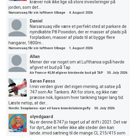
kræver nok ikke lige så store investeringer på
jorden, som det...
Narsarsuaq får sin lufthavn tilbage
·
4. August 2026
Daniel
Narsarsuaq ville være et perfekt sted at parkere de
nyindkøbte P8 Poseidon, der er masser af plads på
forpladsen, masser af plads til at bygge flere
hangarer, 1800m...
Narsarsuaq får sin lufthavn tilbage
·
1. August 2026
Allan
Mener der var noget om at Lufthansa også havde
afgivet et bud på Tap
Air France-KLM afgiver bindende bud på TAP
·
30. July 2026
Søren Fønss
I min verden giver det ingen mening, at satse på
747 som Air Tankers. Alt for store, og ikke nær
præcise nok, ligesom hver tankning tager lang tid.
Læste netop, at der...
Nordic Seaplanes-ejer vil have brandslukningsfly
·
30. July 2026
olyndgaard
Nu er denne B747 jo taget ud af drift i 2021. Det var
for dyrt,,det er heller ikke alle steder den kan
lande..imod sætning til de mange CL 215/415 som