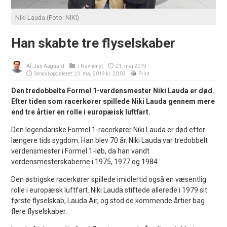
Niki Lauda (Foto: NIKI)
Han skabte tre flyselskaber
Af:
Jan Aagaard
i
Navnenyt
21. maj 2019
Senest opdateret: 23. maj 2019 kl. 20:03
Print
Den tredobbelte Formel 1-verdensmester Niki Lauda er død.
Efter tiden som racerkører spillede Niki Lauda gennem mere
end tre årtier en rolle i europæisk luftfart.
Den legendariske Formel 1-racerkører Niki Lauda er død efter
længere tids sygdom. Han blev 70 år. Niki Lauda var tredobbelt
verdensmester i Formel 1-løb, da han vandt
verdensmesterskaberne i 1975, 1977 og 1984.
Den østrigske racerkører spillede imidlertid også en væsentlig
rolle i europæisk luftfart. Niki Lauda stiftede allerede i 1979 sit
første flyselskab, Lauda Air, og stod de kommende årtier bag
flere flyselskaber.