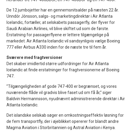
De 12 jumbojetter har en gennemsnitsalder på næsten 22 år.
Unndór Jónsson, salgs- og marketingdirektør i Air Atlanta
Icelandic, fortæller, at selskabets passagerfly, der flyver for
Saudi Arabian Airlines, vil blive skiftet ud som de første.
Erstatning for passagerflyene er lettere tilgængelige på
markedet. Air Atlanta Icelandic vil sandsynligvis vælge Boeing
777 eller Airbus A330 inden for de næste tre til fem år.
Sværere med fragtversioner
Det skaber imidlertid større udfordringer for Air Atlanta
Icelandic at finde erstatninger for fragtversionerne af Boeing
747.
”Tilgængeligheden af ​​gode 747-400 er begrænset, og vores
nuværende flåde vil gradvis blive faset ud om få år,” siger
Baldvin Hermannsson, nyudnævnt administrerende direktør i Air
Atlanta Icelandic.
Det islandske selskab søger en omkostningseffektiv løsning for
de fem transportfly, der i øjeblikket opererer for blandt andre
Magma Aviation i Storbritannien og Astral Aviation i Kenya.