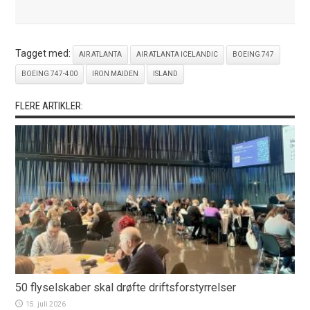
Tagget med:
AIR ATLANTA
AIR ATLANTA ICELANDIC
BOEING 747
BOEING 747-400
IRON MAIDEN
ISLAND
FLERE ARTIKLER:
50 flyselskaber skal drøfte driftsforstyrrelser
15. juli 2026