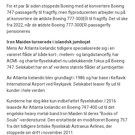
For et par år siden stoppede Boeing med at konvertere Boeing
747-passagerfly til fragtfly, men flyproducenten arbejder nu på
at konvertere de ældste Boeing 777-300ER til fragtfly. Det vil ske
fra 2022, når de ældste Boeing 777-300ER-passagerfly
pensioneres.
Iron Maiden turnerede i islandsk jumbojet
Mens Air Atlanta Icelandic tidligere specialiserede sig i en
varieret flåde af både kort-, mellem- og langdistancefly, har
ACMI- og charterflyselskabet nu udelukkende fokus på Boeing
747. Selskabet har en af verdens største flåder af jumbojetter.
Air Atlanta Icelandic blev grundlagt i 1986 og har base i Keflavik
International Airport ved Reykjavik. Selskabet leaser fly ud til
kunder i hele verden.
Kunderne har dog ikke kun indbefattet flyselskaber. I 2016
leasede Air Atlanta Icelandic en Boeing 747-400 ud til det
engelske heavy metal-band Iron Maiden til deres “Books of
Souls”-verdensturné. Den erstattede en modificeret Boeing 757
fra det tidligere britiske flyselskab Astraeus Airlines, der
stoppede sin drift i november 2011.