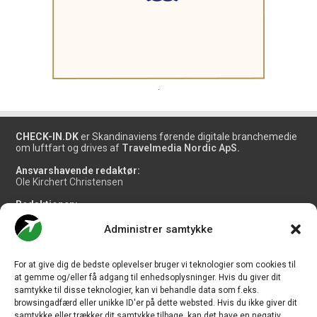
.
CHECK-IN.DK
er Skandinaviens førende digitale branchemedie
om luftfart og drives af
Travelmedia Nordic ApS.
Ansvarshavende redaktør:
Ole Kirchert Christensen
Redaktionen:
Christian Granhøj Skouboe
Henrik Baumgarten
Administrer samtykke
Danny Longhi Andreasen
Mathias Majlund Laursen
For at give dig de bedste oplevelser bruger vi teknologier som cookies til
Salg og jobannoncer:
at gemme og/eller få adgang til enhedsoplysninger. Hvis du giver dit
salg@travelmedianordic.com
samtykke til disse teknologier, kan vi behandle data som f.eks.
browsingadfærd eller unikke ID'er på dette websted. Hvis du ikke giver dit
samtykke eller trækker dit samtykke tilbage, kan det have en negativ