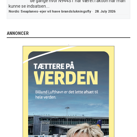
de gange hvor N944ST har været i aktion har man
kunne se indsatsen....
Nordic Seaplanes-ejer vil have brandslukningsfly
·
28. July 2026
ANNONCER
.