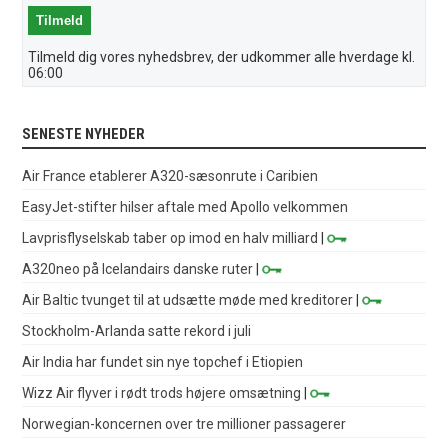
Tilmeld dig vores nyhedsbrev, der udkommer alle hverdage kl.
06:00
SENESTE NYHEDER
Air France etablerer A320-sæsonrute i Caribien
EasyJet-stifter hilser aftale med Apollo velkommen
Lavprisflyselskab taber op imod en halv milliard
|
A320neo på Icelandairs danske ruter
|
Air Baltic tvunget til at udsætte møde med kreditorer
|
Stockholm-Arlanda satte rekord i juli
Air India har fundet sin nye topchef i Etiopien
Wizz Air flyver i rødt trods højere omsætning
|
Norwegian-koncernen over tre millioner passagerer