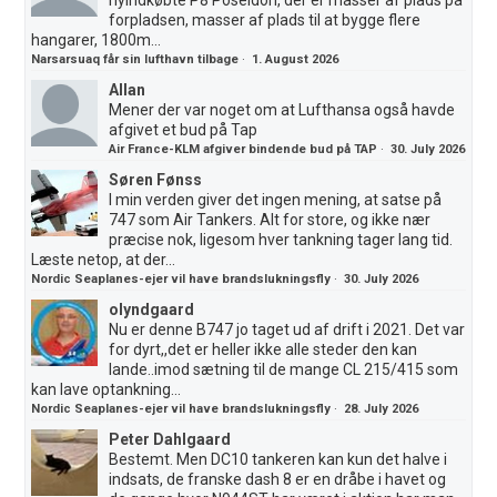
forpladsen, masser af plads til at bygge flere
hangarer, 1800m...
Narsarsuaq får sin lufthavn tilbage
·
1. August 2026
Allan
Mener der var noget om at Lufthansa også havde
afgivet et bud på Tap
Air France-KLM afgiver bindende bud på TAP
·
30. July 2026
Søren Fønss
I min verden giver det ingen mening, at satse på
747 som Air Tankers. Alt for store, og ikke nær
præcise nok, ligesom hver tankning tager lang tid.
Læste netop, at der...
Nordic Seaplanes-ejer vil have brandslukningsfly
·
30. July 2026
olyndgaard
Nu er denne B747 jo taget ud af drift i 2021. Det var
for dyrt,,det er heller ikke alle steder den kan
lande..imod sætning til de mange CL 215/415 som
kan lave optankning...
Nordic Seaplanes-ejer vil have brandslukningsfly
·
28. July 2026
Peter Dahlgaard
Bestemt. Men DC10 tankeren kan kun det halve i
indsats, de franske dash 8 er en dråbe i havet og