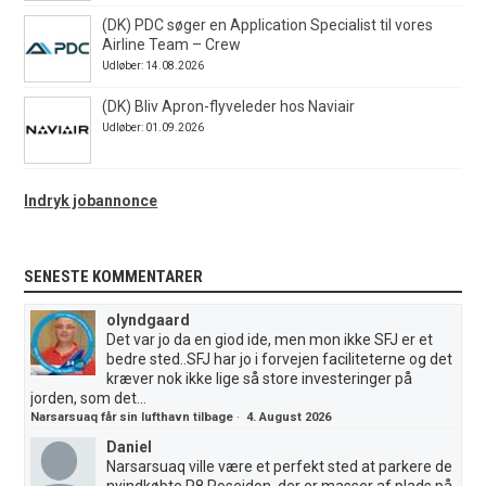
(DK) PDC søger en Application Specialist til vores
Airline Team – Crew
Udløber: 14.08.2026
(DK) Bliv Apron-flyveleder hos Naviair
Udløber: 01.09.2026
Indryk jobannonce
SENESTE KOMMENTARER
olyndgaard
Det var jo da en giod ide, men mon ikke SFJ er et
bedre sted..SFJ har jo i forvejen faciliteterne og det
kræver nok ikke lige så store investeringer på
jorden, som det...
Narsarsuaq får sin lufthavn tilbage
·
4. August 2026
Daniel
Narsarsuaq ville være et perfekt sted at parkere de
nyindkøbte P8 Poseidon, der er masser af plads på