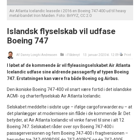
Air Atlanta Icelandic leasede i 2016 en Boeing 747-400 ud til heavy
metal-bandet Iron Maiden. Foto: BriYYZ, CC 2.0
Islandsk flyselskab vil udfase
Boeing 747
Af:
Danny Longhi Andreasen
i
Flådenyt
13. januar 2020 kl. 12:09
Print
I løbet af de kommende år vil flyleasingselskabet Air Atlanta
Icelandic udfase sine aldrende passagerfly af typen Boeing
747. Erstatningen kan være fra både Boeing og Airbus.
Den ikoniske Boeing 747-400 vil snart være fortid i det islandske
ACMI- og charterflyselskab Air Atlanta Icelandic.
Selskabet meddelte i sidste uge – ifølge cargoforwarder.eu – at
det planlægger at modernisere sin flåde i de kommende år. Det
betyder, at Air Atlanta Icelandic vil vinke farvel til sine i alt 12
Boeing 747. Selskabet råder over syv Boeing 747-400 i
passagerversionen og fem Boeing 747-400 i fragtversionen –
herunder tre 747-400BDSF, én 747-400BCF og én 747-400F.