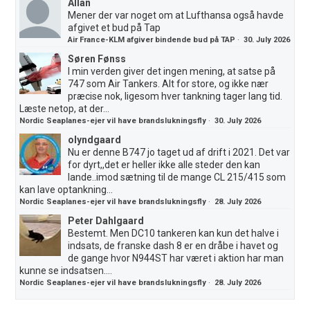
Allan
Mener der var noget om at Lufthansa også havde
afgivet et bud på Tap
Air France-KLM afgiver bindende bud på TAP
·
30. July 2026
Søren Fønss
I min verden giver det ingen mening, at satse på
747 som Air Tankers. Alt for store, og ikke nær
præcise nok, ligesom hver tankning tager lang tid.
Læste netop, at der...
Nordic Seaplanes-ejer vil have brandslukningsfly
·
30. July 2026
olyndgaard
Nu er denne B747 jo taget ud af drift i 2021. Det var
for dyrt,,det er heller ikke alle steder den kan
lande..imod sætning til de mange CL 215/415 som
kan lave optankning...
Nordic Seaplanes-ejer vil have brandslukningsfly
·
28. July 2026
Peter Dahlgaard
Bestemt. Men DC10 tankeren kan kun det halve i
indsats, de franske dash 8 er en dråbe i havet og
de gange hvor N944ST har været i aktion har man
kunne se indsatsen....
Nordic Seaplanes-ejer vil have brandslukningsfly
·
28. July 2026