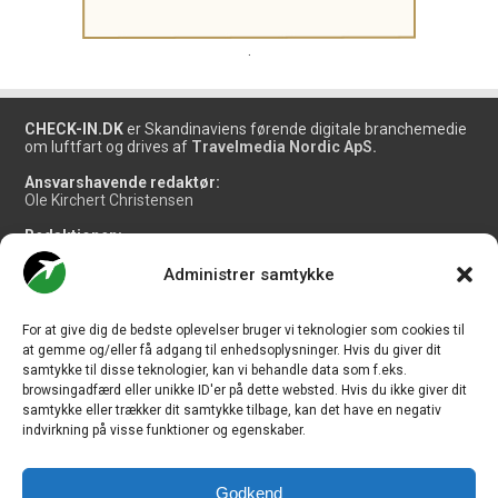
.
CHECK-IN.DK
er Skandinaviens førende digitale branchemedie
om luftfart og drives af
Travelmedia Nordic ApS.
Ansvarshavende redaktør:
Ole Kirchert Christensen
Redaktionen:
Christian Granhøj Skouboe
Henrik Baumgarten
Administrer samtykke
Danny Longhi Andreasen
Mathias Majlund Laursen
For at give dig de bedste oplevelser bruger vi teknologier som cookies til
Salg og jobannoncer:
at gemme og/eller få adgang til enhedsoplysninger. Hvis du giver dit
salg@travelmedianordic.com
samtykke til disse teknologier, kan vi behandle data som f.eks.
browsingadfærd eller unikke ID'er på dette websted. Hvis du ikke giver dit
samtykke eller trækker dit samtykke tilbage, kan det have en negativ
Vi tager ansvar for indholdet og er tilmeldt
indvirkning på visse funktioner og egenskaber.
Godkend