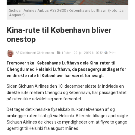
Sichuan Airlines Airbus A330-300 i Københavns Lufthavn. (Foto: Jan
Aagaard)
Kina-rute til København bliver
onestop
Af:
Ole Kirchert Christensen
i
Ruter
29. juli 2019 kl. 09:54
Print
Fremover skal Københavns Lufthavn dele Kina-ruten til
Chengdu med Helsinki Lufthavn, da passagergrundlaget for
en direkte rute til København har været for svagt.
Siden Sichuan Airlines den 10. december sidste år indviede en
direkte rute mellem Chengdu og København, har passagertallet
på ruten ikke udviklet sig som forventet.
Det tager det kinesiske flyselskab nu konsekvensen af og
omlægger ruten til at gå via Helsinki. Allerede tilbage i april søgte
Sichuan Airlines de kinesiske myndigheder om at flyve to gange
ugentligt til Helsinki fra august måned.