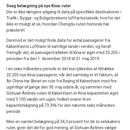
Svag belægning på nye Kina-ruter
Der er ikke længere adgang til data på specifikke destinationer i
Trafik-, Bygge- og Boligstyrelsens luftfartsstatistik, hvorfor det
ikke er muligt at se, hvordan Chengdu-ruten historisk har
præsteret.
Derimod er det muligt finde data for antal passagerer fra
Københavns Lufthavn til samtlige lande i verden, og heraf
fremgår det, at passagertrafikken til Kina er øget med 25.205 i
perioden fra den 1. december 2018 til 31. maj 2019.
I en seks måneders periode er det kun lykkedes at tiltrække
25.205 nye Kina-passagerer, når det samtidig er et faktum, at
Air China har åbnet en rute fra Beijing til København med fire
ugentlige afgange den 30. maj sidste år, og sammen med
Sichuan Airlines-ruten til København er Kina-kapaciteten øget
med 3.100 sæder om ugen, hvilket svarer til en
kapacitetsøgning på 73.396 for den nævnte seks måneders
periode.
Men en samlet belægning på 34,3 procent for de to selskabers
ruter, giver det derfor god mening, at Sichuan Airlines vælger