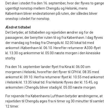
Det sker i stedet fra den 16. september, hvor der flyves to gange
ugentligt nonstop mellem Chengdu og Helsinki, mens
København bliver endestationen på ruten, der således bliver
onestop i stedet for nonstop.
Ændret tidtabel
Det betyder, at tidtabellen og rejsetiden ændrer sig for de
passagerer, der benytter ruten til og fra København. I dag flyves
der mandag og fredag fra Chengdu kl. 02.00 lokal tid med
ankomst i København kl. 06.10. Herefter returnerer A330-flyet
kl. 13.30 og ankommer kl. 05.00 næste morgen i den kinesiske
storby.
Fra den 16. september lander flyet fra Kina kl. 06.00 om
morgenen i Helsinki, hvorefter det flyver til CPH kl. 08.35 med
ankomst kl. 09.10. Herfra returnerer flyet kl. 10.55 med ankomst
i Helsinki kl. 13.35 lokal tid. Fra Helsinki flyves der kl. 15.45, og
ankomsten i Chengdu bliver stadig kl. 05.00 næste morgen.
For rejsende fra Københavns Lufthavn betyder ændringerne, at
rejsetiden til Chengdu øges fra ni timer og 30 minutter til samlet
12 timer.