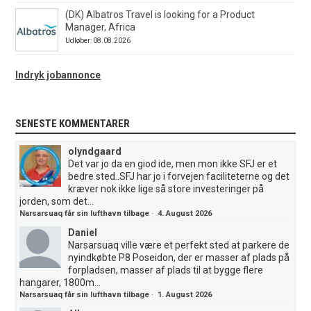
(DK) Albatros Travel is looking for a Product
Manager, Africa
Udløber: 08.08.2026
Indryk jobannonce
SENESTE KOMMENTARER
olyndgaard
Det var jo da en giod ide, men mon ikke SFJ er et
bedre sted..SFJ har jo i forvejen faciliteterne og det
kræver nok ikke lige så store investeringer på
jorden, som det...
Narsarsuaq får sin lufthavn tilbage
·
4. August 2026
Daniel
Narsarsuaq ville være et perfekt sted at parkere de
nyindkøbte P8 Poseidon, der er masser af plads på
forpladsen, masser af plads til at bygge flere
hangarer, 1800m...
Narsarsuaq får sin lufthavn tilbage
·
1. August 2026