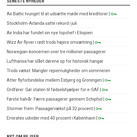
SENESTE NYHEDER
Air Baltic tvunget til at udsætte møde med kreditorer
|
Stockholm-Arlanda satte rekord i juli
Air India har fundet sin nye topchef i Etiopien
Wizz Air flyver i rødt trods højere omsætning
|
Norwegian-koncernen over tre millioner passagerer
Lufthansa har slået dørene op for historisk hangar
Trods vækst: Mangler rejsemuligheder om sommeren
Atter flyforbindelse mellem Esbjerg og Groningen
|
Ordfører: Gør staten til fødselshjælper for e-SAF
|
Første halvår: Færre passagerer gennem Schiphol
|
Stormer frem: Passagervækst på 32 procent
|
Emirates udvider med 40 procent i København
|
NYT OM REJSER