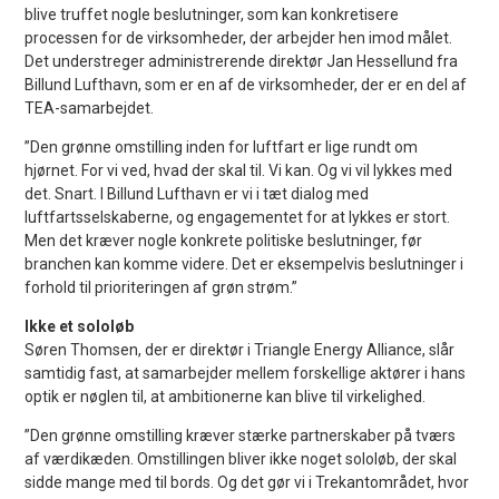
blive truffet nogle beslutninger, som kan konkretisere
processen for de virksomheder, der arbejder hen imod målet.
Det understreger administrerende direktør Jan Hessellund fra
Billund Lufthavn, som er en af de virksomheder, der er en del af
TEA-samarbejdet.
”Den grønne omstilling inden for luftfart er lige rundt om
hjørnet. For vi ved, hvad der skal til. Vi kan. Og vi vil lykkes med
det. Snart. I Billund Lufthavn er vi i tæt dialog med
luftfartsselskaberne, og engagementet for at lykkes er stort.
Men det kræver nogle konkrete politiske beslutninger, før
branchen kan komme videre. Det er eksempelvis beslutninger i
forhold til prioriteringen af grøn strøm.”
Ikke et sololøb
Søren Thomsen, der er direktør i Triangle Energy Alliance, slår
samtidig fast, at samarbejder mellem forskellige aktører i hans
optik er nøglen til, at ambitionerne kan blive til virkelighed.
”Den grønne omstilling kræver stærke partnerskaber på tværs
af værdikæden. Omstillingen bliver ikke noget sololøb, der skal
sidde mange med til bords. Og det gør vi i Trekantområdet, hvor