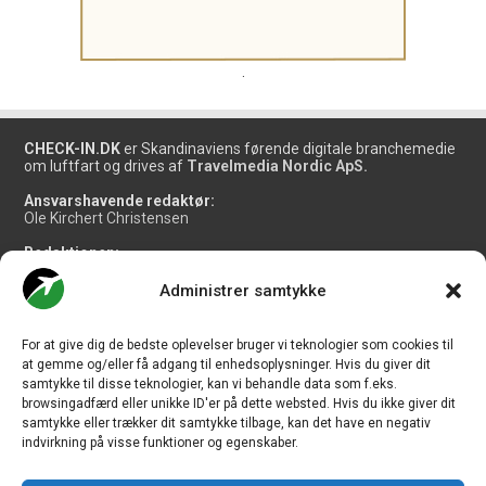
.
CHECK-IN.DK
er Skandinaviens førende digitale branchemedie
om luftfart og drives af
Travelmedia Nordic ApS.
Ansvarshavende redaktør:
Ole Kirchert Christensen
Redaktionen:
Christian Granhøj Skouboe
Henrik Baumgarten
Administrer samtykke
Danny Longhi Andreasen
Mathias Majlund Laursen
For at give dig de bedste oplevelser bruger vi teknologier som cookies til
Salg og jobannoncer:
at gemme og/eller få adgang til enhedsoplysninger. Hvis du giver dit
salg@travelmedianordic.com
samtykke til disse teknologier, kan vi behandle data som f.eks.
browsingadfærd eller unikke ID'er på dette websted. Hvis du ikke giver dit
samtykke eller trækker dit samtykke tilbage, kan det have en negativ
Vi tager ansvar for indholdet og er tilmeldt
indvirkning på visse funktioner og egenskaber.