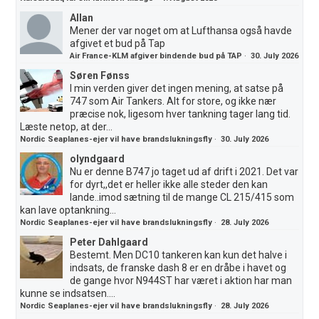
Allan
Mener der var noget om at Lufthansa også havde
afgivet et bud på Tap
Air France-KLM afgiver bindende bud på TAP
·
30. July 2026
Søren Fønss
I min verden giver det ingen mening, at satse på
747 som Air Tankers. Alt for store, og ikke nær
præcise nok, ligesom hver tankning tager lang tid.
Læste netop, at der...
Nordic Seaplanes-ejer vil have brandslukningsfly
·
30. July 2026
olyndgaard
Nu er denne B747 jo taget ud af drift i 2021. Det var
for dyrt,,det er heller ikke alle steder den kan
lande..imod sætning til de mange CL 215/415 som
kan lave optankning...
Nordic Seaplanes-ejer vil have brandslukningsfly
·
28. July 2026
Peter Dahlgaard
Bestemt. Men DC10 tankeren kan kun det halve i
indsats, de franske dash 8 er en dråbe i havet og
de gange hvor N944ST har været i aktion har man
kunne se indsatsen....
Nordic Seaplanes-ejer vil have brandslukningsfly
·
28. July 2026