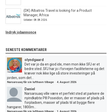
(DK) Albatros Travel is looking for a Product
Manager, Africa
Udløber: 08.08.2026
Indryk jobannonce
SENESTE KOMMENTARER
olyndgaard
Det var jo da en giod ide, men mon ikke SFJ er et
bedre sted..SFJ har jo i forvejen faciliteterne og det
kræver nok ikke lige så store investeringer på
jorden, som det...
Narsarsuaq får sin lufthavn tilbage
·
4. August 2026
Daniel
Narsarsuaq ville være et perfekt sted at parkere de
nyindkøbte P8 Poseidon, der er masser af plads på
forpladsen, masser af plads til at bygge flere
hangarer, 1800m...
Narsarsuaq får sin lufthavn tilbage
·
1. August 2026