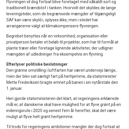
Flyvningen vil dog fortsat blive foretaget med såkaldt sort og
traditionelt brændstof i tanken. Hvorvidt det skyldes de lange
leveringstider, som de begrænsede mængder af tilgængeligt
SAF kan være skyld i, oplyses ikke, men i stedet har
arrangørerne valgt at klimakompensere flyvningen.
Begrebet benyttes når en virksomhed, organisation eller
privatperson betaler et beløb til projekter, som har til formål at
plante træer eller foretage lignende aktiviteter, der udligner
mængden af udledninger fra eksempelvis en flyvning.
Efterlyser politiske beslutninger
Den grønne omstilling i luftfarten har været undervejs længe,
men der blev sat særligt fart på herhjemme, da statsminister
Mette Frederiksen bragte emnet på banen i sin nytårstale den
1. januar.
Heri gjorde statsministeren det klart, at regeringens erklærede
mål er, at danskerne skal have mulighed for at flyve grønt på en
indenrigsrute i 2025 og senest fem år herefter, skal det være
muligt at flyve helt grønt herhjemme.
Til trods for regeringens ambitioner mangler der dog fortsat at