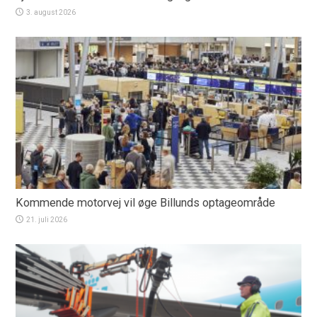
3. august 2026
Kommende motorvej vil øge Billunds optageområde
21. juli 2026