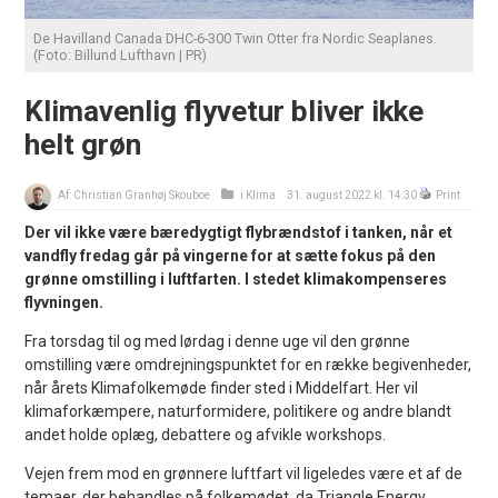
De Havilland Canada DHC-6-300 Twin Otter fra Nordic Seaplanes.
(Foto: Billund Lufthavn | PR)
Klimavenlig flyvetur bliver ikke
helt grøn
Af:
Christian Granhøj Skouboe
i
Klima
31. august 2022 kl. 14:30
Print
Der vil ikke være bæredygtigt flybrændstof i tanken, når et
vandfly fredag går på vingerne for at sætte fokus på den
grønne omstilling i luftfarten. I stedet klimakompenseres
flyvningen.
Fra torsdag til og med lørdag i denne uge vil den grønne
omstilling være omdrejningspunktet for en række begivenheder,
når årets Klimafolkemøde finder sted i Middelfart. Her vil
klimaforkæmpere, naturformidere, politikere og andre blandt
andet holde oplæg, debattere og afvikle workshops.
Vejen frem mod en grønnere luftfart vil ligeledes være et af de
temaer, der behandles på folkemødet, da Triangle Energy