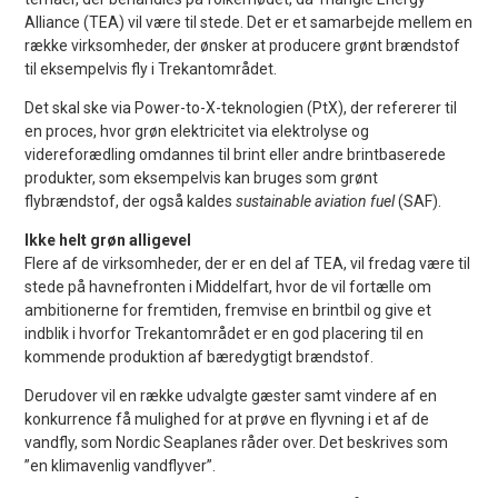
Alliance (TEA) vil være til stede. Det er et samarbejde mellem en
række virksomheder, der ønsker at producere grønt brændstof
til eksempelvis fly i Trekantområdet.
Det skal ske via Power-to-X-teknologien (PtX), der refererer til
en proces, hvor grøn elektricitet via elektrolyse og
videreforædling omdannes til brint eller andre brintbaserede
produkter, som eksempelvis kan bruges som grønt
flybrændstof, der også kaldes
sustainable aviation fuel
(SAF).
Ikke helt grøn alligevel
Flere af de virksomheder, der er en del af TEA, vil fredag være til
stede på havnefronten i Middelfart, hvor de vil fortælle om
ambitionerne for fremtiden, fremvise en brintbil og give et
indblik i hvorfor Trekantområdet er en god placering til en
kommende produktion af bæredygtigt brændstof.
Derudover vil en række udvalgte gæster samt vindere af en
konkurrence få mulighed for at prøve en flyvning i et af de
vandfly, som Nordic Seaplanes råder over. Det beskrives som
”en klimavenlig vandflyver”.