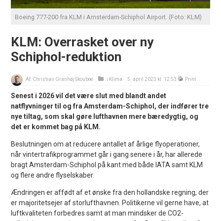
Boeing 777-200 fra KLM i Amsterdam-Schiphol Airport. (Foto: KLM)
KLM: Overrasket over ny
Schiphol-reduktion
Af:
Christian Granhøj Skouboe
i
Klima
5. april 2023 kl. 12:53
Print
Senest i 2026 vil det være slut med blandt andet
natflyvninger til og fra Amsterdam-Schiphol, der indfører tre
nye tiltag, som skal gøre lufthavnen mere bæredygtig, og
det er kommet bag på KLM.
Beslutningen om at reducere antallet af årlige flyoperationer,
når vintertrafikprogrammet går i gang senere i år, har allerede
bragt Amsterdam-Schiphol på kant med både IATA samt KLM
og flere andre flyselskaber.
Ændringen er affødt af et ønske fra den hollandske regning, der
er majoritetsejer af storlufthavnen. Politikerne vil gerne have, at
luftkvaliteten forbedres samt at man mindsker de CO2-