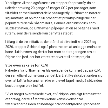
Yderligere vil man også sætte en stopper for privatfly, da de
udleder omkring 20 gange så meget CO2 per passager, som
tilfældet er med kommercielle passagerfly. Lufthavnen noterer
sig samtidig, at op mod 50 procent af privatflyvningerne har
populære feriemål såsom Ibiza, Cannes eller Innsbruck som
slutdestination, og lufthavnen påpeger, at disse betjenes med
rutefly, som de rejsende kan benytte i stedet.
I tillæg til de tre initiativer, der står til at blive indført i 2025 og
2026, dropper Schiphol også planerne om at anlægge endnu en
bane i lufthavnen, og derfor har man bedt regeringen om at
frigive den jord, der har været reserveret til dette projekt.
Stor overraskelse for KLM
Nyheden fra lufthavnen er tilsyneladende kommet bag på KLM,
der i en officiel udmelding gør det klart, at flyselskabet undrer sig
over, at luftfartsbranchen ikke er blevet taget med på råd, inden
beslutningen blev truffet.
”Vi er meget overraskede over, at Schiphol ensidigt fremsætter
et forslag, der vil få vidtrækkende konsekvenser for
flyselskaberne uden at inddrage brancheaktørerne i processen.