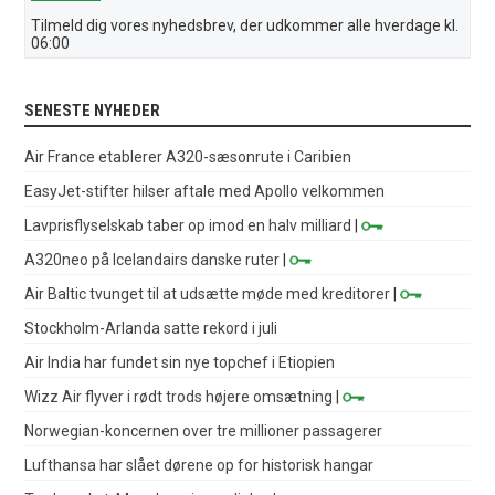
Tilmeld dig vores nyhedsbrev, der udkommer alle hverdage kl.
06:00
SENESTE NYHEDER
Air France etablerer A320-sæsonrute i Caribien
EasyJet-stifter hilser aftale med Apollo velkommen
Lavprisflyselskab taber op imod en halv milliard
|
A320neo på Icelandairs danske ruter
|
Air Baltic tvunget til at udsætte møde med kreditorer
|
Stockholm-Arlanda satte rekord i juli
Air India har fundet sin nye topchef i Etiopien
Wizz Air flyver i rødt trods højere omsætning
|
Norwegian-koncernen over tre millioner passagerer
Lufthansa har slået dørene op for historisk hangar