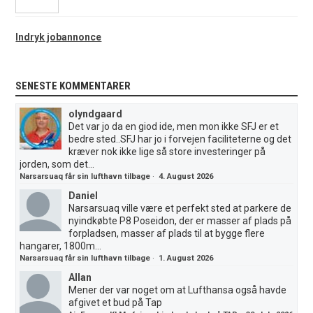
Indryk jobannonce
SENESTE KOMMENTARER
olyndgaard
Det var jo da en giod ide, men mon ikke SFJ er et
bedre sted..SFJ har jo i forvejen faciliteterne og det
kræver nok ikke lige så store investeringer på
jorden, som det...
Narsarsuaq får sin lufthavn tilbage
·
4. August 2026
Daniel
Narsarsuaq ville være et perfekt sted at parkere de
nyindkøbte P8 Poseidon, der er masser af plads på
forpladsen, masser af plads til at bygge flere
hangarer, 1800m...
Narsarsuaq får sin lufthavn tilbage
·
1. August 2026
Allan
Mener der var noget om at Lufthansa også havde
afgivet et bud på Tap