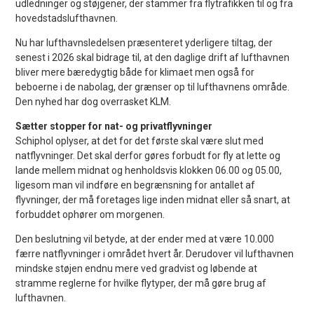
udledninger og støjgener, der stammer fra flytrafikken til og fra
hovedstadslufthavnen.
Nu har lufthavnsledelsen præsenteret yderligere tiltag, der
senest i 2026 skal bidrage til, at den daglige drift af lufthavnen
bliver mere bæredygtig både for klimaet men også for
beboerne i de nabolag, der grænser op til lufthavnens område.
Den nyhed har dog overrasket KLM.
Sætter stopper for nat- og privatflyvninger
Schiphol oplyser, at det for det første skal være slut med
natflyvninger. Det skal derfor gøres forbudt for fly at lette og
lande mellem midnat og henholdsvis klokken 06.00 og 05.00,
ligesom man vil indføre en begrænsning for antallet af
flyvninger, der må foretages lige inden midnat eller så snart, at
forbuddet ophører om morgenen.
Den beslutning vil betyde, at der ender med at være 10.000
færre natflyvninger i området hvert år. Derudover vil lufthavnen
mindske støjen endnu mere ved gradvist og løbende at
stramme reglerne for hvilke flytyper, der må gøre brug af
lufthavnen.