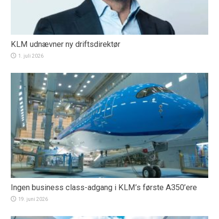
KLM udnævner ny driftsdirektør
1. juli 2026
Ingen business class-adgang i KLM’s første A350’ere
19. juni 2026