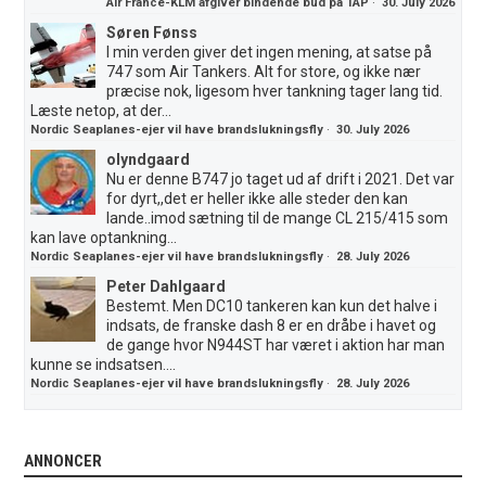
Air France-KLM afgiver bindende bud på TAP
·
30. July 2026
Søren Fønss
I min verden giver det ingen mening, at satse på
747 som Air Tankers. Alt for store, og ikke nær
præcise nok, ligesom hver tankning tager lang tid.
Læste netop, at der...
Nordic Seaplanes-ejer vil have brandslukningsfly
·
30. July 2026
olyndgaard
Nu er denne B747 jo taget ud af drift i 2021. Det var
for dyrt,,det er heller ikke alle steder den kan
lande..imod sætning til de mange CL 215/415 som
kan lave optankning...
Nordic Seaplanes-ejer vil have brandslukningsfly
·
28. July 2026
Peter Dahlgaard
Bestemt. Men DC10 tankeren kan kun det halve i
indsats, de franske dash 8 er en dråbe i havet og
de gange hvor N944ST har været i aktion har man
kunne se indsatsen....
Nordic Seaplanes-ejer vil have brandslukningsfly
·
28. July 2026
ANNONCER