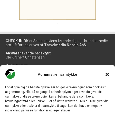
.
CHECK-IN.DK
er Skandinaviens førende digitale branchemedie
om luftfart og drives af
Travelmedia Nordic ApS.
Ansvarshavende redaktør:
Ole Kirchert Christensen
Redaktionen:
Christian Granhøj Skouboe
Henrik Baumgarten
Administrer samtykke
Danny Longhi Andreasen
Mathias Majlund Laursen
For at give dig de bedste oplevelser bruger vi teknologier som cookies til
Salg og jobannoncer:
at gemme og/eller få adgang til enhedsoplysninger. Hvis du giver dit
salg@travelmedianordic.com
samtykke til disse teknologier, kan vi behandle data som f.eks.
browsingadfærd eller unikke ID'er på dette websted. Hvis du ikke giver dit
samtykke eller trækker dit samtykke tilbage, kan det have en negativ
Vi tager ansvar for indholdet og er tilmeldt
indvirkning på visse funktioner og egenskaber.