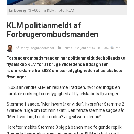
En Boeing 737-800 fra KLM. Foto: KLM
KLM politianmeldt af
Forbrugerombudsmanden
Af:
Danny Longhi Andreasen
i
Klima
22. januar 2025 kl. 10:57
Print
Forbrugerombudsmanden har politianmeldt det hollandske
flyselskab KLM for at bruge vildledende udsagn i en
radioreklame fra 2023 om bæredygtigheden af selskabets
flyvninger.
I 2023 anvendte KLM en reklame i radioen, hvor der indgik en
samtale omkring bæredygtighed af flyselskabets flyvninger.
Stemme 1 sagde: ”Mor, hvornår er vi der”, hvorefter Stemme 2
svarede: ”Lige om lidt, min skat”. Den første stemme sagde så:
”Men hvor langt er der endnu? Jeg vil være der nu!”
Herefter meldte Stemme 3 sig på banen med følgende replik:
”Der er lidt vej endnu, men nu tager vi hos KLM et stort skridt