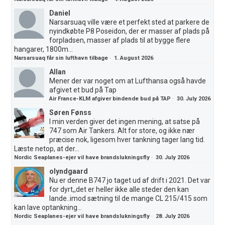
Daniel
Narsarsuaq ville være et perfekt sted at parkere de
nyindkøbte P8 Poseidon, der er masser af plads på
forpladsen, masser af plads til at bygge flere
hangarer, 1800m...
Narsarsuaq får sin lufthavn tilbage
·
1. August 2026
Allan
Mener der var noget om at Lufthansa også havde
afgivet et bud på Tap
Air France-KLM afgiver bindende bud på TAP
·
30. July 2026
Søren Fønss
I min verden giver det ingen mening, at satse på
747 som Air Tankers. Alt for store, og ikke nær
præcise nok, ligesom hver tankning tager lang tid.
Læste netop, at der...
Nordic Seaplanes-ejer vil have brandslukningsfly
·
30. July 2026
olyndgaard
Nu er denne B747 jo taget ud af drift i 2021. Det var
for dyrt,,det er heller ikke alle steder den kan
lande..imod sætning til de mange CL 215/415 som
kan lave optankning...
Nordic Seaplanes-ejer vil have brandslukningsfly
·
28. July 2026