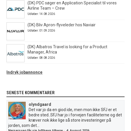
(DK) PDC søger en Application Specialist til vores
Airline Team – Crew
Udløber: 14.08.2026
(DK) Bliv Apron-flyveleder hos Naviair
Udløber: 01.09.2026
(DK) Albatros Travel is looking for a Product
Manager, Africa
Udløber: 08.08.2026
Indryk jobannonce
SENESTE KOMMENTARER
olyndgaard
Det var jo da en giod ide, men mon ikke SFJ er et
bedre sted..SFJ har jo i forvejen faciliteterne og det
kræver nok ikke lige så store investeringer på
jorden, som det...
Narsarsuaq får sin lufthavn tilbage
·
4. August 2026