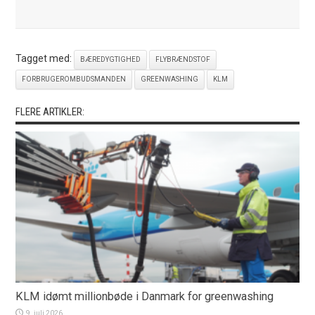
Tagget med:
BÆREDYGTIGHED
FLYBRÆNDSTOF
FORBRUGEROMBUDSMANDEN
GREENWASHING
KLM
FLERE ARTIKLER:
KLM idømt millionbøde i Danmark for greenwashing
9. juli 2026