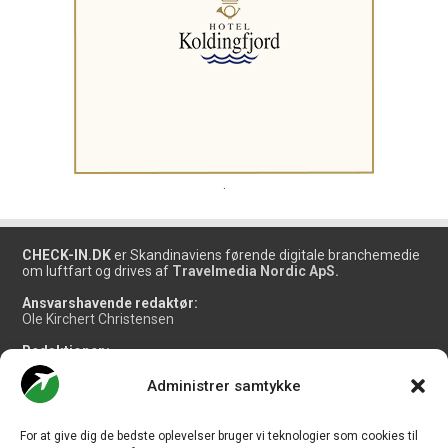
.
CHECK-IN.DK
er Skandinaviens førende digitale branchemedie
om luftfart og drives af
Travelmedia Nordic ApS.
Ansvarshavende redaktør:
Ole Kirchert Christensen
Redaktionen:
Christian Granhøj Skouboe
Henrik Baumgarten
Administrer samtykke
Danny Longhi Andreasen
Mathias Majlund Laursen
For at give dig de bedste oplevelser bruger vi teknologier som cookies til
Salg og jobannoncer: