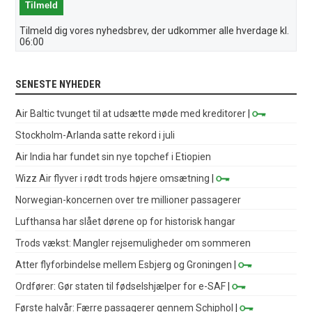
Tilmeld dig vores nyhedsbrev, der udkommer alle hverdage kl.
06:00
SENESTE NYHEDER
Air Baltic tvunget til at udsætte møde med kreditorer
|
Stockholm-Arlanda satte rekord i juli
Air India har fundet sin nye topchef i Etiopien
Wizz Air flyver i rødt trods højere omsætning
|
Norwegian-koncernen over tre millioner passagerer
Lufthansa har slået dørene op for historisk hangar
Trods vækst: Mangler rejsemuligheder om sommeren
Atter flyforbindelse mellem Esbjerg og Groningen
|
Ordfører: Gør staten til fødselshjælper for e-SAF
|
Første halvår: Færre passagerer gennem Schiphol
|