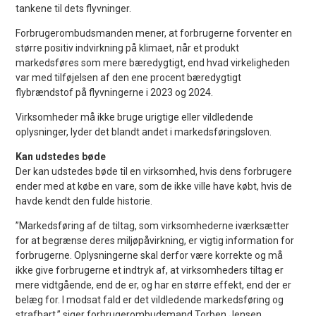
tankene til dets flyvninger.
Forbrugerombudsmanden mener, at forbrugerne forventer en
større positiv indvirkning på klimaet, når et produkt
markedsføres som mere bæredygtigt, end hvad virkeligheden
var med tilføjelsen af den ene procent bæredygtigt
flybrændstof på flyvningerne i 2023 og 2024.
Virksomheder må ikke bruge urigtige eller vildledende
oplysninger, lyder det blandt andet i markedsføringsloven.
Kan udstedes bøde
Der kan udstedes bøde til en virksomhed, hvis dens forbrugere
ender med at købe en vare, som de ikke ville have købt, hvis de
havde kendt den fulde historie.
”Markedsføring af de tiltag, som virksomhederne iværksætter
for at begrænse deres miljøpåvirkning, er vigtig information for
forbrugerne. Oplysningerne skal derfor være korrekte og må
ikke give forbrugerne et indtryk af, at virksomheders tiltag er
mere vidtgående, end de er, og har en større effekt, end der er
belæg for. I modsat fald er det vildledende markedsføring og
strafbart,” siger forbrugerombudsmand Torben Jensen.