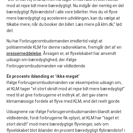
mod at rejse lidt mere bæredygtigt. Nu indgår der nemlig en del
bæredygtigt flybrændstof i alle vore billetter. Hvis du vil flyve
mere bæredygtigt og accelerere udviklingen, kan du vælge at
tilkøbe mere, når du booker din billet. Læs mere på klm.dk,” lød
det.
Nu har Forbrugerombudsmanden imidlertid valgt at
politianmelde KLM for denne radioreklame, fremgår det af en
pressemeddelelse
. Årsagen er, at flyselskabet har anvendt
udsagn om bæredygtighed, der ifølge
Forbrugerombudsmanden var vildledende.
Én procents iblanding er ’ikke meget’
Ifølge Forbrugerombudsmanden var eksempelvis udsagn om,
at KLM tager ”et stort skridt mod at rejse lidt mere bæredygtigt”
med til at give forbrugerne et indtryk af, det gav større
klimamæssige fordele at flyve med KLM, end det reelt gjorde.
Udsagnene var ifølge Forbrugerombudsmanden blandt andet
vildledende, fordi forbrugerne fik oplyst, at KLM har ”taget et
stort skridt” mod mere bæredygtige flyvninger, selv om
flyselskabet blot iblander én procent bæredygtigt flybrændstof i