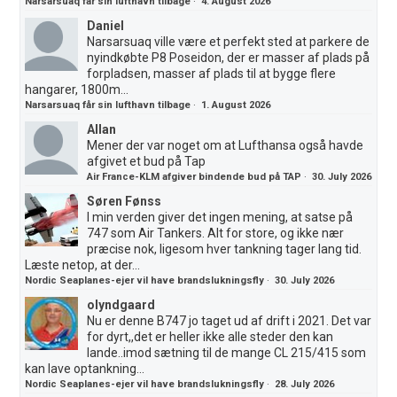
Narsarsuaq får sin lufthavn tilbage
·
4. August 2026
Daniel
Narsarsuaq ville være et perfekt sted at parkere de
nyindkøbte P8 Poseidon, der er masser af plads på
forpladsen, masser af plads til at bygge flere
hangarer, 1800m...
Narsarsuaq får sin lufthavn tilbage
·
1. August 2026
Allan
Mener der var noget om at Lufthansa også havde
afgivet et bud på Tap
Air France-KLM afgiver bindende bud på TAP
·
30. July 2026
Søren Fønss
I min verden giver det ingen mening, at satse på
747 som Air Tankers. Alt for store, og ikke nær
præcise nok, ligesom hver tankning tager lang tid.
Læste netop, at der...
Nordic Seaplanes-ejer vil have brandslukningsfly
·
30. July 2026
olyndgaard
Nu er denne B747 jo taget ud af drift i 2021. Det var
for dyrt,,det er heller ikke alle steder den kan
lande..imod sætning til de mange CL 215/415 som
kan lave optankning...
Nordic Seaplanes-ejer vil have brandslukningsfly
·
28. July 2026