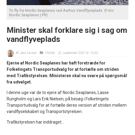
To fly fra Nordic Seaplanes ved Aarhus Vandflyveplads. (Foto:
Nordic Seaplanes | PR)
Minister skal forklare sig i sag om
vandflyveplads
Af:
Jørn Larsen
i
Politik
22. september 2021 kl. 16:30
Ejerne af Nordic Seaplanes har haft foretræde for
Folketingets Transportudvalg for at fortælle om striden
med Trafikstyrelsen. Ministeren skal nu svare på spørgsmål
fra udvalget.
I denne uge var de to ejere af Nordic Seaplanes, Lasse
Rungholm og Lars Erik Nielsen, på besøg i Folketingets
Transportudvalg for at fortælle deres version af striden mellem
vandflyselskabet og Transportstyrelsen.
Trafikstyrelsen har inddraget...