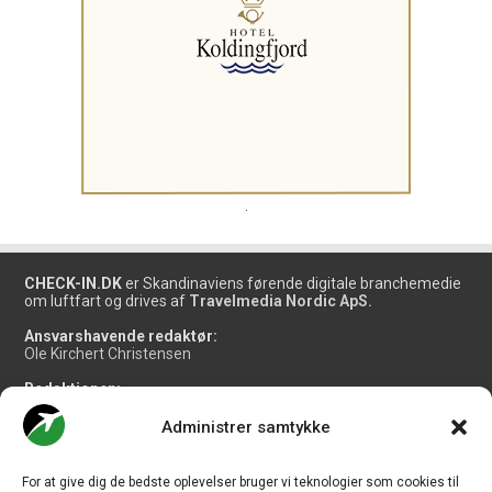
.
CHECK-IN.DK
er Skandinaviens førende digitale branchemedie
om luftfart og drives af
Travelmedia Nordic ApS.
Ansvarshavende redaktør:
Ole Kirchert Christensen
Redaktionen:
Christian Granhøj Skouboe
Henrik Baumgarten
Administrer samtykke
Danny Longhi Andreasen
Mathias Majlund Laursen
For at give dig de bedste oplevelser bruger vi teknologier som cookies til