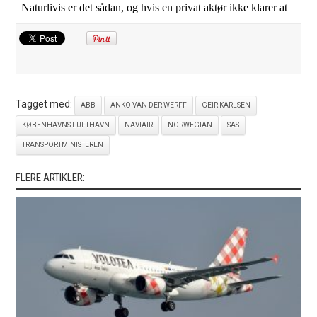
Tagget med:
ABB
ANKO VAN DER WERFF
GEIR KARLSEN
KØBENHAVNS LUFTHAVN
NAVIAIR
NORWEGIAN
SAS
TRANSPORTMINISTEREN
FLERE ARTIKLER: