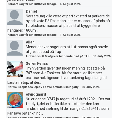
Narsarsuaq får sin lufthavn tilbage
·
4. August 2026
Daniel
Narsarsuaq ville være et perfekt sted at parkere de
nyindkøbte P8 Poseidon, der er masser af plads på
forpladsen, masser af plads til at bygge flere
hangarer, 1800m...
Narsarsuaq får sin lufthavn tilbage
·
1. August 2026
Allan
Mener der var noget om at Lufthansa også havde
afgivet et bud på Tap
Air France-KLM afgiver bindende bud på TAP
·
30. July 2026
Søren Fønss
I min verden giver det ingen mening, at satse på
747 som Air Tankers. Alt for store, og ikke nær
præcise nok, ligesom hver tankning tager lang tid.
Læste netop, at der...
Nordic Seaplanes-ejer vil have brandslukningsfly
·
30. July 2026
olyndgaard
Nu er denne B747 jo taget ud af drift i 2021. Det var
for dyrt,,det er heller ikke alle steder den kan
lande..imod sætning til de mange CL 215/415 som
kan lave optankning...
Nordic Seaplanes-ejer vil have brandslukningsfly
·
28. July 2026