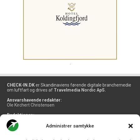
.
CHECK-IN.DK
er Skandinaviens førende digitale branchemedie
om luftfart og drives af
Travelmedia Nordic ApS.
Ansvarshavende redaktør:
Ole Kirchert Christensen
Redaktionen:
Christian Granhøj Skouboe
Henrik Baumgarten
Administrer samtykke
Danny Longhi Andreasen
Mathias Majlund Laursen