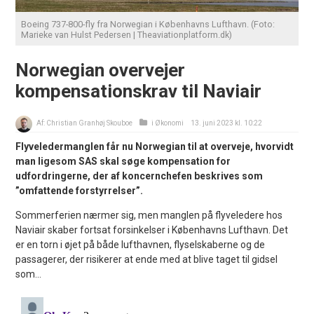
Boeing 737-800-fly fra Norwegian i Københavns Lufthavn. (Foto:
Marieke van Hulst Pedersen | Theaviationplatform.dk)
Norwegian overvejer
kompensationskrav til Naviair
Af:
Christian Granhøj Skouboe
i
Økonomi
13. juni 2023 kl. 10:22
Flyveledermanglen får nu Norwegian til at overveje, hvorvidt
man ligesom SAS skal søge kompensation for
udfordringerne, der af koncernchefen beskrives som
”omfattende forstyrrelser”.
Sommerferien nærmer sig, men manglen på flyveledere hos
Naviair skaber fortsat forsinkelser i Københavns Lufthavn. Det
er en torn i øjet på både lufthavnen, flyselskaberne og de
passagerer, der risikerer at ende med at blive taget til gidsel
som...