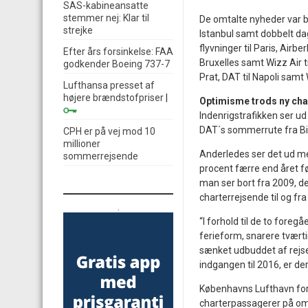
SAS-kabineansatte
stemmer nej: Klar til
De omtalte nyheder var bl
strejke
Istanbul samt dobbelt dag
flyvninger til Paris, Airbe
Efter års forsinkelse: FAA
Bruxelles samt Wizz Air t
godkender Boeing 737-7
Prat, DAT til Napoli samt 
Lufthansa presset af
højere brændstofpriser
|
Optimisme trods ny cha
Indenrigstrafikken ser ud 
DAT´s sommerrute fra Bil
CPH er på vej mod 10
millioner
Anderledes ser det ud med
sommerrejsende
procent færre end året fø
man ser bort fra 2009, de
charterrejsende til og fr
.
“I forhold til de to fore
ferieform, snarere tvært
sænket udbuddet af rejse
indgangen til 2016, er de
Københavns Lufthavn forv
charterpassagerer på omk