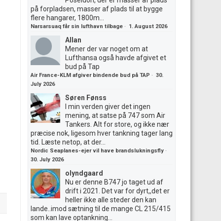
Poseidon, der er masser af plads
på forpladsen, masser af plads til at bygge
flere hangarer, 1800m...
Narsarsuaq får sin lufthavn tilbage
·
1. August 2026
Allan
Mener der var noget om at
Lufthansa også havde afgivet et
bud på Tap
Air France-KLM afgiver bindende bud på TAP
·
30.
July 2026
Søren Fønss
I min verden giver det ingen
mening, at satse på 747 som Air
Tankers. Alt for store, og ikke nær
præcise nok, ligesom hver tankning tager lang
tid. Læste netop, at der...
Nordic Seaplanes-ejer vil have brandslukningsfly
·
30. July 2026
olyndgaard
Nu er denne B747 jo taget ud af
drift i 2021. Det var for dyrt,,det er
heller ikke alle steder den kan
lande..imod sætning til de mange CL 215/415
som kan lave optankning...