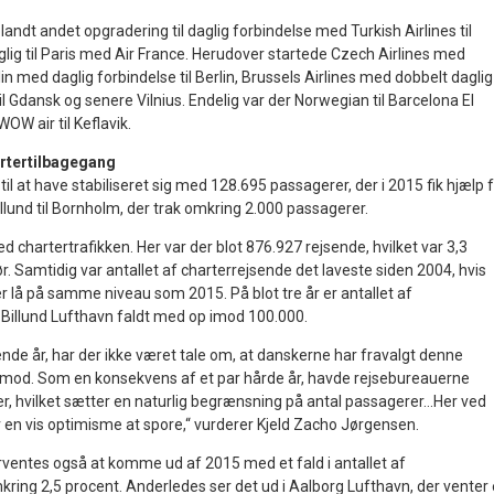
andt andet opgradering til daglig forbindelse med Turkish Airlines til
lig til Paris med Air France. Herudover startede Czech Airlines med
rlin med daglig forbindelse til Berlin, Brussels Airlines med dobbelt daglig 
il Gdansk og senere Vilnius. Endelig var der Norwegian til Barcelona El
WOW air til Keflavik.
rtertilbagegang
til at have stabiliseret sig med 128.695 passagerer, der i 2015 fik hjælp 
lund til Bornholm, der trak omkring 2.000 passagerer.
 chartertrafikken. Her var der blot 876.927 rejsende, hvilket var 3,3
r. Samtidig var antallet af charterrejsende det laveste siden 2004, hvis
r lå på samme niveau som 2015. På blot tre år er antallet af
a Billund Lufthavn faldt med op imod 100.000.
gående år, har der ikke været tale om, at danskerne har fravalgt denne
imod. Som en konsekvens af et par hårde år, havde rejsebureauerne
r, hvilket sætter en naturlig begrænsning på antal passagerer…Her ved
r en vis optimisme at spore,“ vurderer Kjeld Zacho Jørgensen.
entes også at komme ud af 2015 med et fald i antallet af
ring 2,5 procent. Anderledes ser det ud i Aalborg Lufthavn, der venter