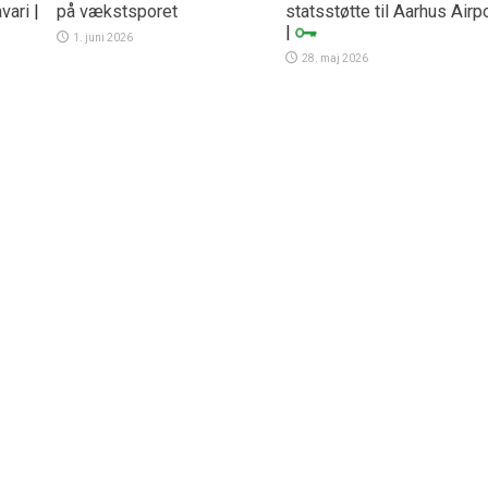
vari
|
på vækstsporet
statsstøtte til Aarhus Airp
|
1. juni 2026
28. maj 2026