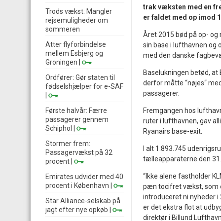
trak væksten med en fre
Trods vækst: Mangler
er faldet med op imod 
rejsemuligheder om
sommeren
Året 2015 bød på op- og 
Atter flyforbindelse
sin base i lufthavnen og 
mellem Esbjerg og
med den danske fagbevæge
Groningen
|
Baselukningen betød, at 
Ordfører: Gør staten til
derfor måtte “nøjes“ med 
fødselshjælper for e-SAF
passagerer.
|
Første halvår: Færre
Fremgangen hos lufthavne
passagerer gennem
ruter i lufthavnen, gav a
Schiphol
|
Ryanairs base-exit.
Stormer frem:
I alt 1.893.745 udenrigsr
Passagervækst på 32
tælleapparaterne den 31
procent
|
“Ikke alene fastholder KL
Emirates udvider med 40
procent i København
|
pæn tocifret vækst, som 
introduceret ni nyheder i
Star Alliance-selskab på
er det ekstra flot at udb
jagt efter nye opkøb
|
direktør i Billund Lufthavn