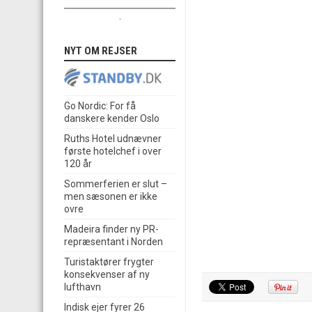
.
NYT OM REJSER
Go Nordic: For få
danskere kender Oslo
Ruths Hotel udnævner
første hotelchef i over
120 år
Sommerferien er slut –
men sæsonen er ikke
ovre
Madeira finder ny PR-
repræsentant i Norden
Turistaktører frygter
konsekvenser af ny
lufthavn
Indisk ejer fyrer 26