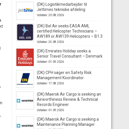
r
(DK) Logistikmedarbejder til
Jettimes tekniske afdeling
Udløber: 20.08.2026
a
(DK) Bel Air seeks EASA AML
kt
certified Helicopter Technicians –
AW189 or AW139 Helicopters – B1.3
Udløber: 25.08.2026
1
(DK) Emirates Holiday seeks a
Senior Travel Consultant – Denmark
Udløber: 01.09.2026
(DK) CPH søger en Safety Risk
Management Koordinator
Udløber: 17.08.2026
m
(DK) Maersk Air Cargo is seeking an
Airworthiness Review & Technical
en
Records Engineer
Udløber: 01.09.2026
,
(DK) Maersk Air Cargo is seeking a
Maintenance Planning Manager