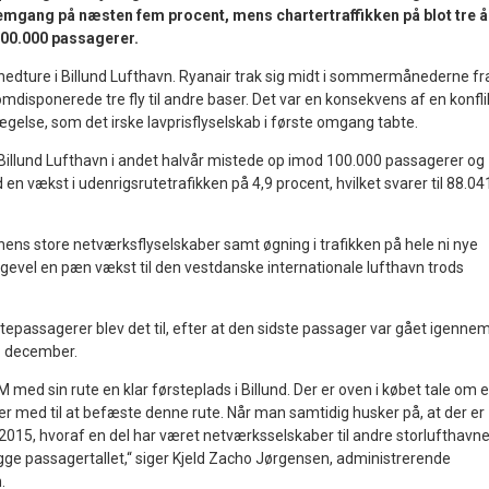
mgang på næsten fem procent, mens chartertraffikken på blot tre å
100.000 passagerer.
nedture i Billund Lufthavn. Ryanair trak sig midt i sommermånederne fr
omdisponerede tre fly til andre baser. Det var en konsekvens af en konfli
lse, som det irske lavprisflyselskab i første omgang tabte.
Billund Lufthavn i andet halvår mistede op imod 100.000 passagerer og
en vækst i udenrigsrutetrafikken på 4,9 procent, hvilket svarer til 88.04
ns store netværksflyselskaber samt øgning i trafikken på hele ni nye
lligevel en pæn vækst til den vestdanske internationale lufthavn trods
utepassagerer blev det til, efter at den sidste passager var gået igenne
. december.
M med sin rute en klar førsteplads i Billund. Der er oven i købet tale om 
er med til at befæste denne rute. Når man samtidig husker på, at der er
 2015, hvoraf en del har været netværksselskaber til andre storlufthavne
ygge passagertallet,“ siger Kjeld Zacho Jørgensen, administrerende
.