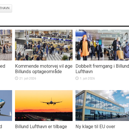
FTHAVN
med
Kommende motorvej vil øge
Dobbelt fremgang i Billun
Billunds optageområde
Lufthavn
21. juli 2026
1. juli 2026
nd
Billund Lufthavn er tilbage
Ny klage til EU over