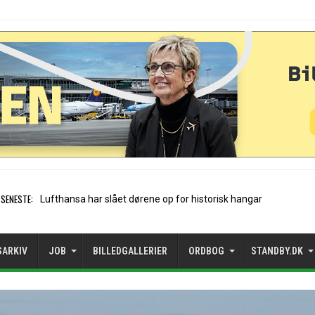
SENESTE:
Trods vækst: Mangler rejsemuli
SARKIV
JOB
BILLEDGALLERIER
ORDBOG
STANDBY.DK