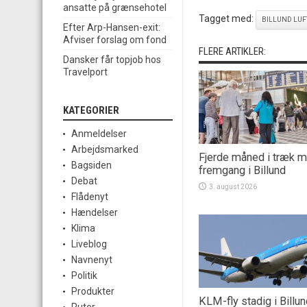
ansatte på grænsehotel
Tagget med:
BILLUND LU
Efter Arp-Hansen-exit:
Afviser forslag om fond
FLERE ARTIKLER:
Dansker får topjob hos
Travelport
KATEGORIER
Anmeldelser
Arbejdsmarked
Fjerde måned i træk 
Bagsiden
fremgang i Billund
Debat
3. august 2026
Flådenyt
Hændelser
Klima
Liveblog
Navnenyt
Politik
Produkter
KLM-fly stadig i Billu