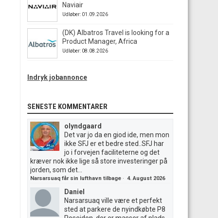
Naviair
Udløber: 01.09.2026
(DK) Albatros Travel is looking for a
Product Manager, Africa
Udløber: 08.08.2026
Indryk jobannonce
SENESTE KOMMENTARER
olyndgaard
Det var jo da en giod ide, men mon
ikke SFJ er et bedre sted..SFJ har
jo i forvejen faciliteterne og det
kræver nok ikke lige så store investeringer på
jorden, som det...
Narsarsuaq får sin lufthavn tilbage
·
4. August 2026
Daniel
Narsarsuaq ville være et perfekt
sted at parkere de nyindkøbte P8