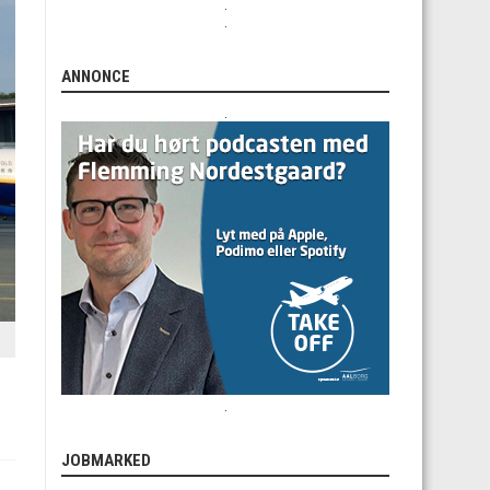
.
.
ANNONCE
.
.
JOBMARKED