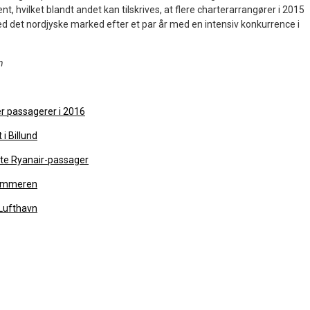
t, hvilket blandt andet kan tilskrives, at flere charterarrangører i 2015
ed det nordjyske marked efter et par år med en intensiv konkurrence i
n
ner passagerer i 2016
i Billund
mte Ryanair-passager
 sommeren
 Lufthavn