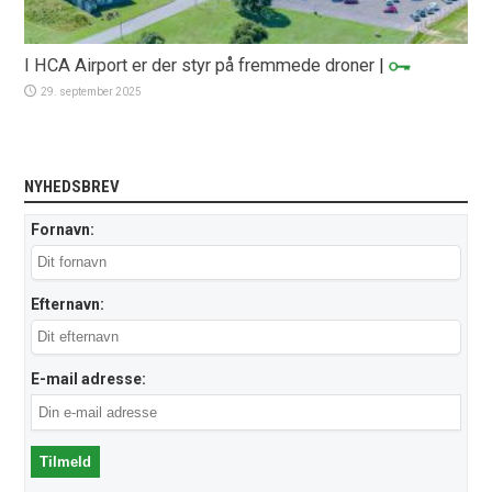
I HCA Airport er der styr på fremmede droner
|
29. september 2025
NYHEDSBREV
Fornavn:
Efternavn:
E-mail adresse: