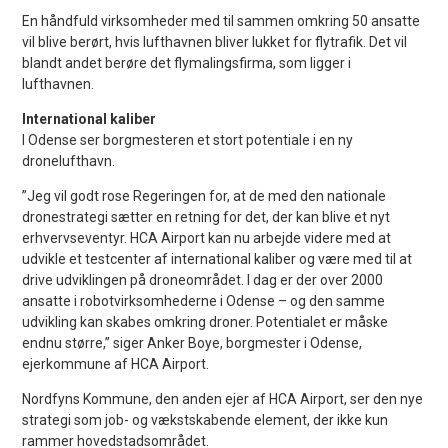
En håndfuld virksomheder med til sammen omkring 50 ansatte
vil blive berørt, hvis lufthavnen bliver lukket for flytrafik. Det vil
blandt andet berøre det flymalingsfirma, som ligger i
lufthavnen.
International kaliber
I Odense ser borgmesteren et stort potentiale i en ny
dronelufthavn.
”Jeg vil godt rose Regeringen for, at de med den nationale
dronestrategi sætter en retning for det, der kan blive et nyt
erhvervseventyr. HCA Airport kan nu arbejde videre med at
udvikle et testcenter af international kaliber og være med til at
drive udviklingen på droneområdet. I dag er der over 2000
ansatte i robotvirksomhederne i Odense – og den samme
udvikling kan skabes omkring droner. Potentialet er måske
endnu større,” siger Anker Boye, borgmester i Odense,
ejerkommune af HCA Airport.
Nordfyns Kommune, den anden ejer af HCA Airport, ser den nye
strategi som job- og vækstskabende element, der ikke kun
rammer hovedstadsområdet.