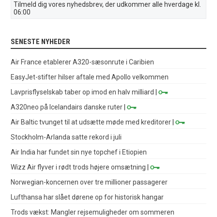
Tilmeld dig vores nyhedsbrev, der udkommer alle hverdage kl.
06:00
SENESTE NYHEDER
Air France etablerer A320-sæsonrute i Caribien
EasyJet-stifter hilser aftale med Apollo velkommen
Lavprisflyselskab taber op imod en halv milliard
|
A320neo på Icelandairs danske ruter
|
Air Baltic tvunget til at udsætte møde med kreditorer
|
Stockholm-Arlanda satte rekord i juli
Air India har fundet sin nye topchef i Etiopien
Wizz Air flyver i rødt trods højere omsætning
|
Norwegian-koncernen over tre millioner passagerer
Lufthansa har slået dørene op for historisk hangar
Trods vækst: Mangler rejsemuligheder om sommeren