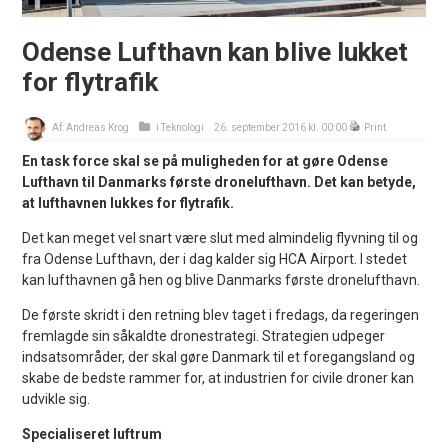
Odense Lufthavn kan blive lukket
for flytrafik
Af:
Andreas Krog
i
Teknologi
26. september 2016 kl. 00:00
Print
En task force skal se på muligheden for at gøre Odense
Lufthavn til Danmarks første dronelufthavn. Det kan betyde,
at lufthavnen lukkes for flytrafik.
Det kan meget vel snart være slut med almindelig flyvning til og
fra Odense Lufthavn, der i dag kalder sig HCA Airport. I stedet
kan lufthavnen gå hen og blive Danmarks første dronelufthavn.
De første skridt i den retning blev taget i fredags, da regeringen
fremlagde sin såkaldte dronestrategi. Strategien udpeger
indsatsområder, der skal gøre Danmark til et foregangsland og
skabe de bedste rammer for, at industrien for civile droner kan
udvikle sig.
Specialiseret luftrum