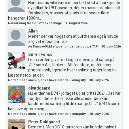
Narsarsuaq ville være et perfekt sted at parkere de
nyindkøbte P8 Poseidon, der er masser af plads på
forpladsen, masser af plads til at bygge flere
hangarer, 1800m...
Narsarsuaq får sin lufthavn tilbage
·
1. August 2026
Allan
Mener der var noget om at Lufthansa også havde
afgivet et bud på Tap
Air France-KLM afgiver bindende bud på TAP
·
30. July 2026
Søren Fønss
I min verden giver det ingen mening, at satse på
747 som Air Tankers. Alt for store, og ikke nær
præcise nok, ligesom hver tankning tager lang tid.
Læste netop, at der...
Nordic Seaplanes-ejer vil have brandslukningsfly
·
30. July 2026
olyndgaard
Nu er denne B747 jo taget ud af drift i 2021. Det var
for dyrt,,det er heller ikke alle steder den kan
lande..imod sætning til de mange CL 215/415 som
kan lave optankning...
Nordic Seaplanes-ejer vil have brandslukningsfly
·
28. July 2026
Peter Dahlgaard
Bestemt. Men DC10 tankeren kan kun det halve i