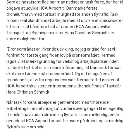
Som et indsatsområde har man nedsat en task force, der har til
opgave at udvikle HCA Airport til Danmarks første
dronelufthavn med fortsat mulighed for anden flytrafik. Task
forcen skal blandt andet arbejde med at udvikle et specialiseret
luftrum til at håndtere test af droner i HCA Airport, hvilket
Transport-og Bygningsminister Hans Christian Schmidt ser
store muligheder for.
“Droneområdet er i rivende udvikling, og jeg er glad for, at vi i
foråret for første gang fik en lov på droneområdet. Hermed
lagde vi et stærkt grundlag for vækst og arbejdspladser inden
for dette felt. Det er min klare målsætning, at Danmark fortsat
skal være førende på droneområdet. Og det er også en af
grundene til, at vi fra regeringens side fremadrettet ønsker at
HCA Airport skal være en international dronelufthavn,” fastslår
Hans Christian Schmidt.
Når task forcens arbejde er gennemført med tilhørende
anbefalinger, er det muligt at vurdere overgangen til en egentlig
dronelufthavn uden almindelig flytrafik. I den mellemliggende
periode vil HCA Airport fortsat fokusere på droner og almindelig
flytrafik side om side.