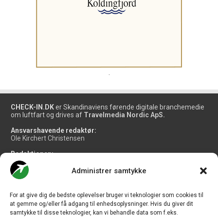
.
CHECK-IN.DK
er Skandinaviens førende digitale branchemedie
om luftfart og drives af
Travelmedia Nordic ApS.
Ansvarshavende redaktør:
Ole Kirchert Christensen
Redaktionen:
Christian Granhøj Skouboe
Henrik Baumgarten
Administrer samtykke
Danny Longhi Andreasen
Mathias Majlund Laursen
For at give dig de bedste oplevelser bruger vi teknologier som cookies til
Salg og jobannoncer:
at gemme og/eller få adgang til enhedsoplysninger. Hvis du giver dit
salg@travelmedianordic.com
samtykke til disse teknologier, kan vi behandle data som f.eks.